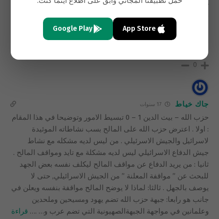
حمّل تطبيقنا المجاني وابقَ على اطّلاع أينما كنت.
حزب الله – بيت الدين 1 – 0
حرام التخلف ….جاد المالح من اهم الكومديين في العالم …كان
سيضيف الكثير عن فكاهة سكان المغرب العربي ..ناهيك بثقافة
Google Play
App Store
الرجل الواضحة من لغته …على كلن شرائط جاد متوفرة في
الاسواق اخرها بعنوان ابي في العلية …الله يحررنا من التخلف
0
جاك خياط
17 سنوات
حزب الله – بيت الدين 1 – 0 تبسيط الامور وتوضيحا في هذا المقام
: اولا . اعترض حزب الله على المالح بسب نشاطاته الموئيدة
لاسرائيل والجيش الاسرئيلي . من ليس لديه مشكله مع نشاط
جيش الدفاع الاسرائيلي ليس لديه مشكلة مع تايد ومواقف المالح .
ثانيا : من يريد الدفاع عن مواقف المالح ليكلف نفسه بعض الجهد
للبحث عن ” مواقفة المعلنة ” من الجيش الاسرائيلي, حتى لا
يوصف بالجهل . ثالثا: لماذا لا يوضح المالح مواقفة بنفسه ويعلن في
جانب هو رابعا: جبهة حزب الله تضم يهود ومسيحين وملحدين
وعلمانين في مواجهة الجبهةالصهيونية التي تضم عرب و… .
…
قراءة