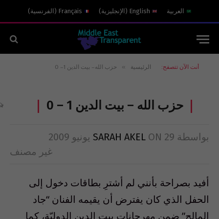
العربية
English
(
الإنجليزية
)
Français
(
الفرنسية
)
»
أنت الآن تتصفح:
الرئيسية
حزب الله – بيت الدين 1 – 0
حزب الله – بيت الدين 1 – 0
بواسطة
29 يونيو 2009
ON
SARAH AKEL
غير مصنف
أفيد بصراحة بأنني لم أشترِ بطاقات دخول إلى
الحفل الذي كان يفترض أن يقيمه الفنان “جاد
المالح” ضمن مهرجانات بيت الدين الدوليّة، كما