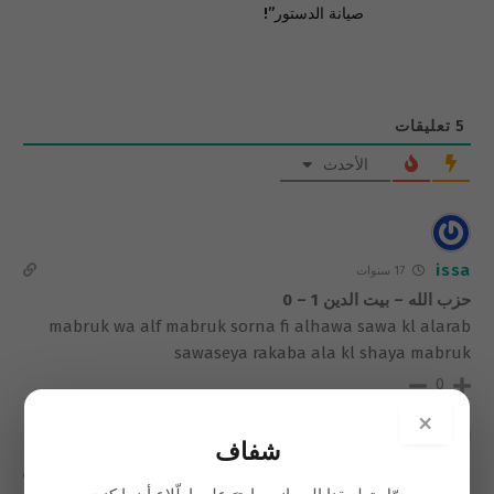
صيانة الدستور”!
5
تعليقات
الأحدث
issa
17 سنوات
حزب الله – بيت الدين 1 – 0
mabruk wa alf mabruk sorna fi alhawa sawa kl alarab
sawaseya rakaba ala kl shaya mabruk
0
×
شفاف
Anonymous
17 سنوات