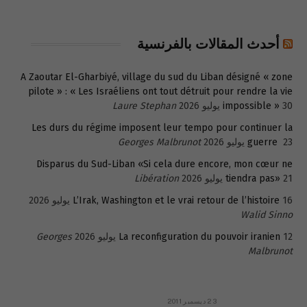
أحدث المقالات بالفرنسية
A Zaoutar El-Gharbiyé, village du sud du Liban désigné « zone
pilote » : « Les Israéliens ont tout détruit pour rendre la vie
30 يوليو 2026
impossible »
Laure Stephan
Les durs du régime imposent leur tempo pour continuer la
23 يوليو 2026
guerre
Georges Malbrunot
Disparus du Sud-Liban «Si cela dure encore, mon cœur ne
21 يوليو 2026
tiendra pas»
Libération
16 يوليو 2026
L’Irak, Washington et le vrai retour de l’histoire
Walid Sinno
12 يوليو 2026
La reconfiguration du pouvoir iranien
Georges
Malbrunot
23 ديسمبر 2011