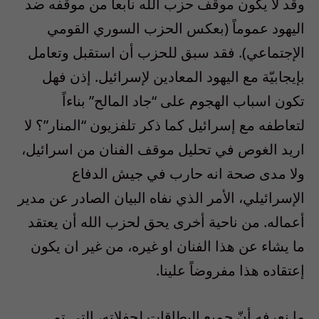
وقد لا يكون موقف حزب الله نابعاً من موقفه ضد
اليهود عموماً (بعكس الحزب السوري القومي
الإجتماعي). فقد سبق للحزب أن استقبل وتعامل
بإيجابيّة مع اليهود المعادين لإسرائيل. إذن فهل
تكون اسباب الهجوم على “جاد المالح” بناءاً
لتعاطفه مع إسرائيل كما ذكر تلفزيون “المنار”؟ لا
اريد الغوص في تحليل موقف الفنان من اسرائيل،
ولا مدى صحة انه حارب في جيش الدفاع
الإسرائيلي، الأمر الذي نفاه البيان الصادر عن مدير
أعماله. من ناحية أخرى يحق لحزب الله أن يعتقد
ما يشاء عن هذا الفنان او غيره، من غير ان يكون
إعتقاده هذا مفروضاً علينا.
ما نعرفه أنّ جميع البطاقات لحفلاته، التي تم