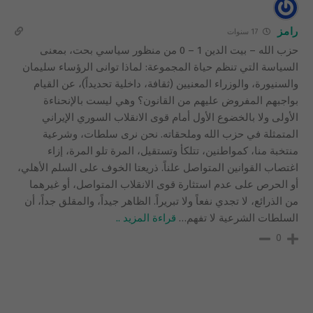
رامز
17 سنوات
حزب الله – بيت الدين 1 – 0 من منظور سياسي بحت، بمعنى
السياسة التي تنظم حياة المجموعة: لماذا توانى الرؤساء سليمان
والسنيورة، والوزراء المعنيين (ثقافة، داخلية تحديداً)، عن القيام
بواجبهم المفروض عليهم من القانون؟ وهي ليست بالإنحناءة
الأولى ولا بالخضوع الأول أمام قوى الانقلاب السوري الإيراني
المتمثلة في حزب الله وملحقاته. نحن نرى سلطات، وشرعية
منتخبة منا، كمواطنين، تتلكأ وتستقيل، المرة تلو المرة، إزاء
اغتصاب القوانين المتواصل علناً. ذريعتا الخوف على السلم الأهلي،
أو الحرص على عدم استثارة قوى الانقلاب المتواصل، أو غيرهما
من الذرائع، لا تجدي نفعاً ولا تبريراً. الظاهر جيداً، والمقلق جداً، أن
السلطات الشرعية لا تفهم
…
قراءة المزيد ..
0