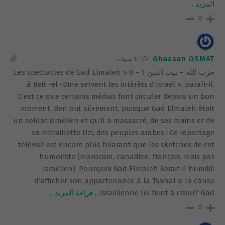
المزيد ..
0
Ghassan OSMAT
17 سنوات
حزب الله – بيت الدين 1 – 0 « Les spectacles de Gad Elmaleh
à Beit -el -Dine servent les intérêts d’Israël », paraît-il.
C’est ce que certains médias font circuler depuis un bon
moment. Ben oui, sûrement, puisque Gad Elmaleh était
un soldat israélien et qu’il a massacré, de ses mains et de
sa mitraillette Uzi, des peuples arabes ! Ce reportage
télévisé est encore plus hilarant que les sketches de cet
humoriste (marocain, canadien, français, mais pas
Israélien). Pourquoi Gad Elmaleh Serait-il humilié
d’afficher son appartenance à la Tsahal si la cause
israélienne lui tient à cœur? Gad
…
قراءة المزيد ..
0