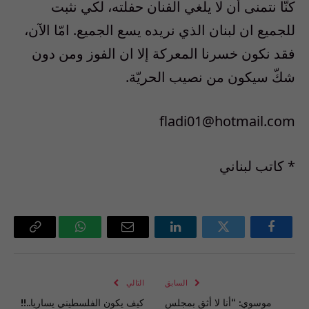
كنّا نتمنى أن لا يلغي الفنان حفلته، لكي نثبت
للجميع ان لبنان الذي نريده يسع الجميع. امّا الآن،
فقد نكون خسرنا المعركة إلا ان الفوز ومن دون
شكّ سيكون من نصيب الحريّة.
fladi01@hotmail.com
* كاتب لبناني
فيسبوك
تويتر
لينكدإن
البريد
واتساب
Copy
الإلكتروني
Link
السابق
التالي
موسوي: “أنا لا أثق بمجلس
كيف يكون الفلسطيني يساريا..!!