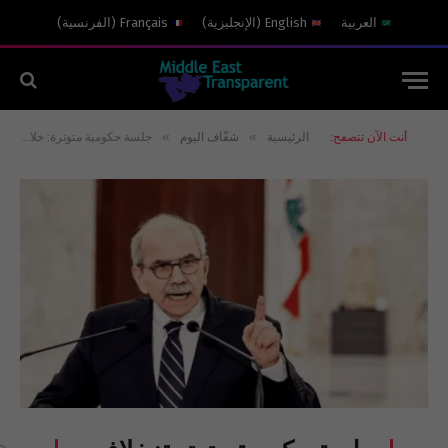
العربية
English
(
الإنجليزية
)
Français
(
الفرنسية
)
»
»
أنت الآن تتصفح:
الرئيسية
شفّاف اليوم
جلسة حكومية متوترة: خلاف بين رئيس الحكومة وقائد الجيش الذي هدد بالإستقالة!