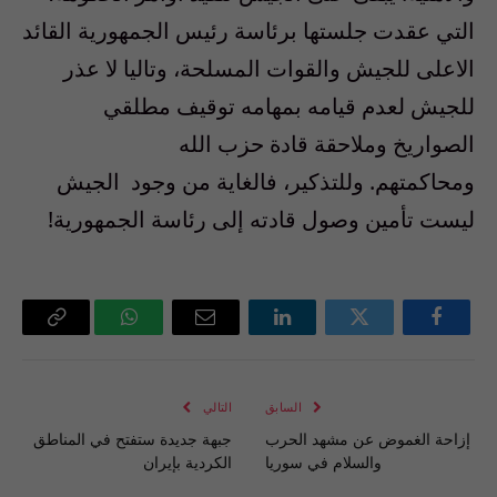
التي عقدت جلستها برئاسة رئيس الجمهورية القائد
الاعلى للجيش والقوات المسلحة، وتاليا لا عذر
للجيش لعدم قيامه بمهامه توقيف مطلقي
الصواريخ وملاحقة قادة حزب الله
ومحاكمتهم
.
وللتذكير، فالغاية من وجود
الجيش
ليست تأمين وصول قادته إلى رئاسة الجمهورية
!
فيسبوك
تويتر
لينكدإن
البريد
واتساب
Copy
الإلكتروني
Link
السابق
التالي
إزاحة الغموض عن مشهد الحرب
جبهة جديدة ستفتح في المناطق
والسلام في سوريا
الكردية بإيران