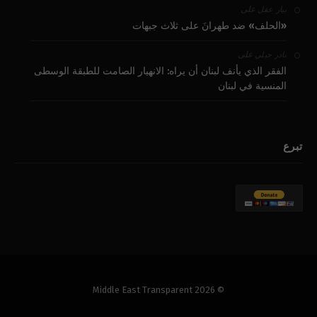
على
بيار عقل
«الحلف» ضد طهرانَ على ثلاث جبهات
على
نادر جبلي
الفقر الذي يأنف لبنان أن يراه: الانهيار الصامت للطبقة الوسطى
المنسية في لبنان
تبرع
© 2026 Middle East Transparent