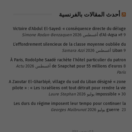
أحدث المقالات بالفرنسية
Victoire d’Abdul El-Sayed: « conséquence directe du déluge
9 أغسطس 2026
d’Al-Aqsa »!!
Simone Rodan-Benzaquen
L’effondrement silencieux de la classe moyenne oubliée du
9 أغسطس 2026
Liban
Samara Azzi
À Paris, Rodolphe Saadé rachète l’hôtel particulier du patron
8 أغسطس 2026
de Snapchat pour 55 millions d’euros
Actu
Paris
A Zaoutar El-Gharbiyé, village du sud du Liban désigné « zone
pilote » : « Les Israéliens ont tout détruit pour rendre la vie
30 يوليو 2026
impossible »
Laure Stephan
Les durs du régime imposent leur tempo pour continuer la
23 يوليو 2026
guerre
Georges Malbrunot
23 ديسمبر 2011