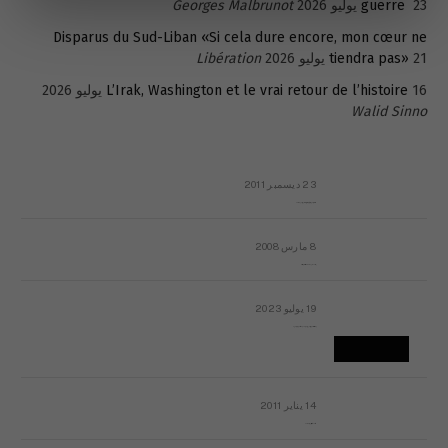
23 يوليو 2026
guerre
Georges Malbrunot
Disparus du Sud-Liban «Si cela dure encore, mon cœur ne
21 يوليو 2026
tiendra pas»
Libération
16 يوليو 2026
L’Irak, Washington et le vrai retour de l’histoire
Walid Sinno
23 ديسمبر 2011
عائلة المهندس طارق الربعة: أين دولة القانون والموسسات؟
8 مارس 2008
رسالة مفتوحة لقداسة البابا شنوده الثالث
19 يوليو 2023
إشكاليات التقويم الهجري، وهل يجدي هذا التقويم أيُ نفع؟
14 يناير 2011
ماذا يحدث في ليبيا اليوم الجمعة؟