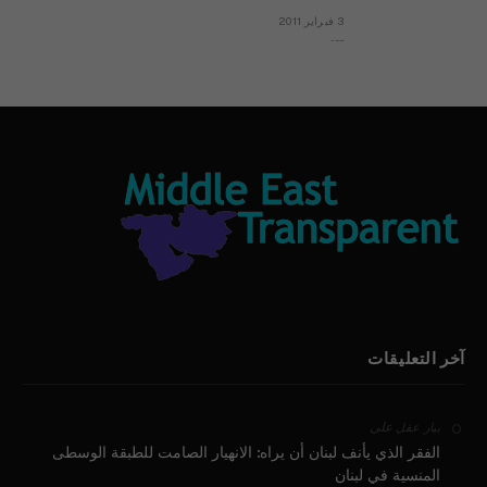
3 فبراير 2011
بيان الأقباط وحتمية التغيير ودعوة للتوقيع
آخر التعليقات
على
بيار عقل
الفقر الذي يأنف لبنان أن يراه: الانهيار الصامت للطبقة الوسطى
المنسية في لبنان