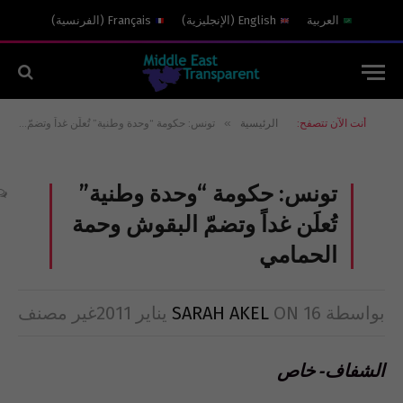
العربية
English
(
الإنجليزية
)
Français
(
الفرنسية
)
»
أنت الآن تتصفح:
الرئيسية
تونس: حكومة “وحدة وطنية” تُعلَن غداً وتضمّ البقوش وحمة الحمامي
تونس: حكومة “وحدة وطنية”
تُعلَن غداً وتضمّ البقوش وحمة
الحمامي
بواسطة
16 يناير 2011
ON
SARAH AKEL
غير مصنف
الشفاف- خاص