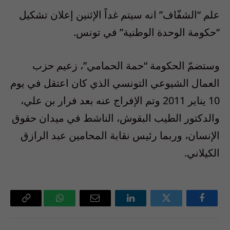
علم “الشفّاف” انه سيتم غداً الإثنين إعلان تشكيل
“حكومة الوحدة الوطنية” في تونس.
وستضمّ الحكومة “حمة الحمامي”، زعيم حزب
العمال الشيوعي التونسي الذي كان اعتقل في يوم
10 يناير 2011 وتم الإفراج عنه بعد فرار بن علي،
والدكتور الطيب البقوش، الناشط في ميدان حقوق
الإنسان، وربما رئيس نقابة المحامين عبد الرازق
الكيلاني.
فيسبوك
تويتر
لينكدإن
البريد
واتساب
Copy
الإلكتروني
Link