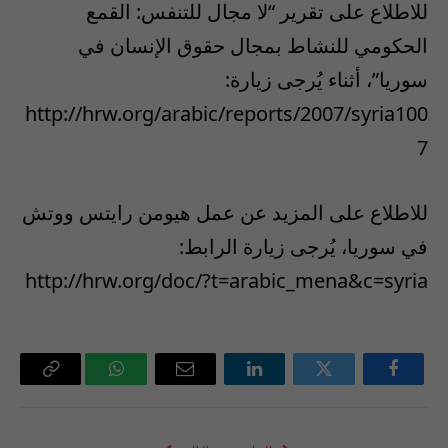
للاطلاع على تقرير “لا مجال للتنفس: القمع
الحكومي للنشاط بمجال حقوق الإنسان في
سوريا”، أثناء يُرجى زيارة:
http://hrw.org/arabic/reports/2007/syria100
7
للاطلاع على المزيد عن عمل هيومن رايتس ووتش
في سوريا، يُرجى زيارة الرابط:
http://hrw.org/doc/?t=arabic_mena&c=syria
فيسبوك
تويتر
لينكدإن
البريد
واتساب
Copy
الإلكتروني
Link