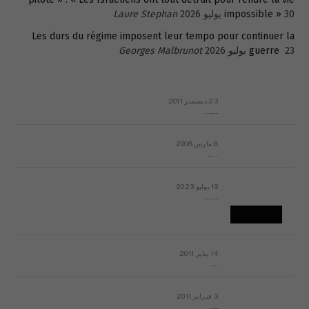
30 يوليو 2026
impossible »
Laure Stephan
Les durs du régime imposent leur tempo pour continuer la
23 يوليو 2026
guerre
Georges Malbrunot
23 ديسمبر 2011
عائلة المهندس طارق الربعة: أين دولة القانون والموسسات؟
8 مارس 2008
رسالة مفتوحة لقداسة البابا شنوده الثالث
19 يوليو 2023
إشكاليات التقويم الهجري، وهل يجدي هذا التقويم أيُ نفع؟
14 يناير 2011
ماذا يحدث في ليبيا اليوم الجمعة؟
3 فبراير 2011
بيان الأقباط وحتمية التغيير ودعوة للتوقيع