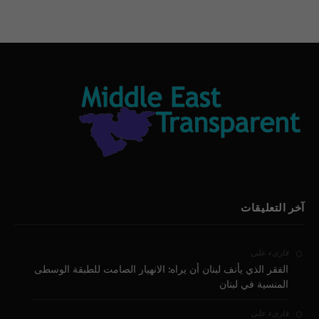
آخر التعليقات
على
قارىء
الفقر الذي يأنف لبنان أن يراه: الانهيار الصامت للطبقة الوسطى
المنسية في لبنان
على
قارىء