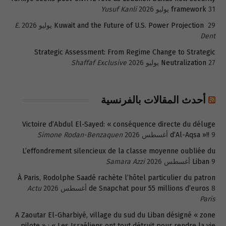
31 يوليو 2026
framework
Yusuf Kanli
29 يوليو 2026
Kuwait and the Future of U.S. Power Projection
E.
Dent
Strategic Assessment: From Regime Change to Strategic
27 يوليو 2026
Neutralization
Shaffaf Exclusive
أحدث المقالات بالفرنسية
Victoire d’Abdul El-Sayed: « conséquence directe du déluge
9 أغسطس 2026
d’Al-Aqsa »!!
Simone Rodan-Benzaquen
L’effondrement silencieux de la classe moyenne oubliée du
9 أغسطس 2026
Liban
Samara Azzi
À Paris, Rodolphe Saadé rachète l’hôtel particulier du patron
8 أغسطس 2026
de Snapchat pour 55 millions d’euros
Actu
Paris
A Zaoutar El-Gharbiyé, village du sud du Liban désigné « zone
pilote » : « Les Israéliens ont tout détruit pour rendre la vie