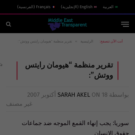
العربية
English
(
الإنجليزية
)
Français
(
الفرنسية
)
»
أنت الآن تتصفح:
الرئيسية
تقرير منظمة “هيومان رايتس ووتش”:
تقرير منظمة “هيومان رايتس
ووتش”:
بواسطة
18 أكتوبر 2007
ON
SARAH AKEL
غير مصنف
سوريا: يجب إنهاء القمع الموجه ضد جماعات
حقوق الإنسان