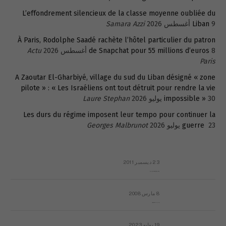
L’effondrement silencieux de la classe moyenne oubliée du
9 أغسطس 2026
Liban
Samara Azzi
À Paris, Rodolphe Saadé rachète l’hôtel particulier du patron
8 أغسطس 2026
de Snapchat pour 55 millions d’euros
Actu
Paris
A Zaoutar El-Gharbiyé, village du sud du Liban désigné « zone
pilote » : « Les Israéliens ont tout détruit pour rendre la vie
30 يوليو 2026
impossible »
Laure Stephan
Les durs du régime imposent leur tempo pour continuer la
23 يوليو 2026
guerre
Georges Malbrunot
23 ديسمبر 2011
عائلة المهندس طارق الربعة: أين دولة القانون والموسسات؟
8 مارس 2008
رسالة مفتوحة لقداسة البابا شنوده الثالث
19 يوليو 2023