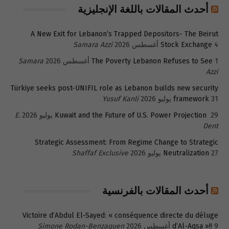
أحدث المقالات باللغة الإنجليزية
A New Exit for Lebanon’s Trapped Depositors- The Beirut
4 أغسطس 2026
Stock Exchange
Samara Azzi
1 أغسطس 2026
The Poverty Lebanon Refuses to See
Samara
Azzi
Türkiye seeks post-UNIFIL role as Lebanon builds new security
31 يوليو 2026
framework
Yusuf Kanli
29 يوليو 2026
Kuwait and the Future of U.S. Power Projection
E.
Dent
Strategic Assessment: From Regime Change to Strategic
27 يوليو 2026
Neutralization
Shaffaf Exclusive
أحدث المقالات بالفرنسية
Victoire d’Abdul El-Sayed: « conséquence directe du déluge
9 أغسطس 2026
d’Al-Aqsa »!!
Simone Rodan-Benzaquen