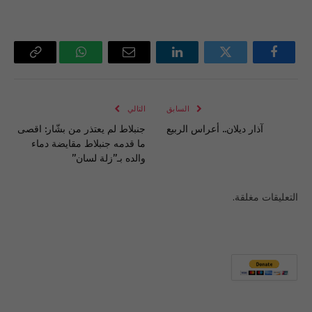
فيسبوك
تويتر
لينكدإن
البريد
واتساب
Copy
الإلكتروني
Link
السابق
التالي
آذار ديلان.. أعراس الربيع
جنبلاط لم يعتذر من بشّار: اقصى
ما قدمه جنبلاط مقايضة دماء
والده بـ”زلة لسان”
التعليقات مغلقة.