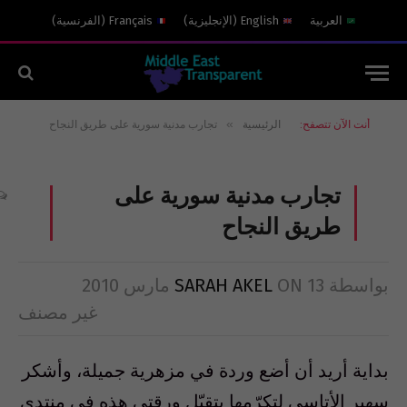
العربية
English
(
الإنجليزية
)
Français
(
الفرنسية
)
»
أنت الآن تتصفح:
الرئيسية
تجارب مدنية سورية على طريق النجاح
تجارب مدنية سورية على
طريق النجاح
بواسطة
13 مارس 2010
ON
SARAH AKEL
غير مصنف
بداية أريد أن أضع وردة في مزهرية جميلة، وأشكر
سهير الأتاسي لتكرّمها بتقبّل ورقتي هذه في منتدى