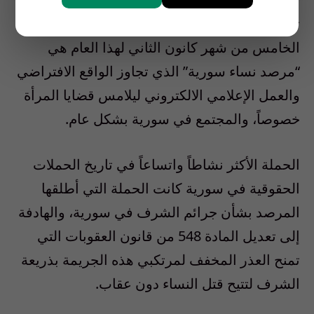
تجربة أخرى احتفلت بشمعتها الخامسة في
الخامس من شهر كانون الثاني لهذا العام هي
“مرصد نساء سورية” الذي تجاوز الواقع الافتراضي
والعمل الإعلامي الالكتروني ليلامس قضايا المرأة
خصوصاً، والمجتمع في سورية بشكل عام.
الحملة الأكثر نشاطاً واتساعاً في تاريخ الحملات
الحقوقية في سورية كانت الحملة التي أطلقها
المرصد بشأن جرائم الشرف في سورية، والهادفة
إلى تعديل المادة 548 من قانون العقوبات التي
تمنح العذر المخفف لمرتكبي هذه الجريمة بذريعة
الشرف لتتيح قتل النساء دون عقاب.