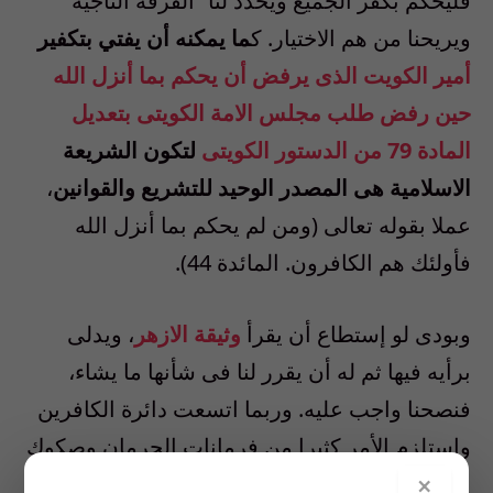
فليحكم بكفر الجميع ويحدد لنا “الفرقة الناجية”
ويريحنا من هم الاختيار. ك
ما يمكنه أن يفتي بتكفير
أمير الكويت الذى يرفض أن يحكم بما أنزل الله
حين رفض طلب مجلس الامة الكويتى بتعديل
المادة 79 من الدستور الكويتى
لتكون الشريعة
الاسلامية هى المصدر الوحيد للتشريع والقوانين
،
عملا بقوله تعالى (ومن لم يحكم بما أنزل الله
فأولئك هم الكافرون. المائدة 44).
وبودى لو إستطاع أن يقرأ
وثيقة الازهر
، ويدلى
برأيه فيها ثم له أن يقرر لنا فى شأنها ما يشاء،
فنصحنا واجب عليه. وربما اتسعت دائرة الكافرين
واستلزم الأمر كثيرا من فرمانات الحرمان وصكوك
الغفران، وقررنا بناءا على نصيحته مغادرة زماننا
×