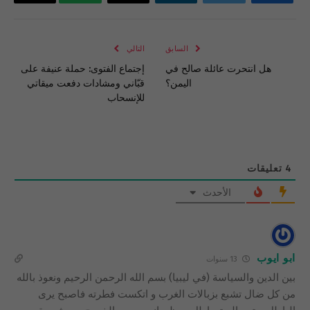
فيسبوك
تويتر
لينكدإن
البريد
واتساب
Copy
الإلكتروني
Link
السابق
التالي
هل انتحرت عائلة صالح في
إجتماع الفتوى: حملة عنيفة على
اليمن؟
قبّاني ومشادات دفعت ميقاتي
للإنسحاب
4
تعليقات
الأحدث
ابو ايوب
13 سنوات
بين الدين والسياسة (في ليبيا) بسم الله الرحمن الرحيم ونعوذ بالله
من كل ضال تشبع بزبالات الغرب و اتكست فطرته فاصبح يرى