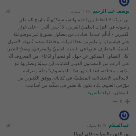
يوسف عبد الرحيم
14 سنوات
ابن تيميّة: لا للخلط بين العلم والسياسةكمُهتمٍّ بتاريخ المنطق
وأصوله في التراث العلميّ العربي، لا أُخفي أنّني – على غرار
الكثيرين ‏‏- أتألّم عندما أصادف من يتطاول بصورةٍ غير موضوعيّة
على فيلسوفٍ أو عالِمٍ من هذا ‏التراث، وخاصّةً عندما تُنتهك الأصول
العلميّة المتعارف عليها في البحث العلميّ والمعرفيّ، ‏وبغضّ النظر،
أكان التطاول المذكور عن جهلٍ، أو قصدٍ أو ادّعاء. ‏ من المعروف أنّه
على الرغم من المضمون الديني لكتابات ابن تيميّة وتضاربها مع
مذاهب ‏مختلفة، فقد اشتهر هذا “الفيلسوف” بدقّة وصرامة
الأساليب الاستدلالية المنطقيّة في كتاباته. ‏ووفق الكثيرين من
مؤرّخي العلوم، يكاد يكون بلا نظيرٍ في تمكّنه من أساليب
المنطق
…
قراءة المزيد ..
0
عبدالسلام
14 سنوات
بين الدين والسياسة (في ليبيا)