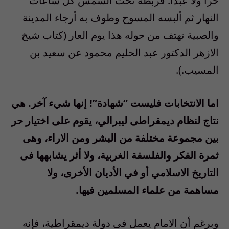
حرا ولا عبدا. فربطه تحت الشمس كل ساعات
النهار ثم ألبسه المسوح وطوف به أرجاء المدينة
والصبية تهتف من حوله هذا يوم العار (كتاب شيخ
الازهر الدكتور عبد الحليم محمود عن سعيد بن
المسيب.).
اما الانتخابات فليست “شهادة”! إنها شيء آخر. هي
نتاج لنظام ديمقراطى ليبرالي، يقوم على اختيار حر
بين مجموعة مختلفة من البشر ومن الاراء، وهى
ثمرة الفكر والفلسفة الغربية، ولا أثر يشابهها فى
التاريخ الاسلامي أو في الأديان الأخرى، ولا
مساهمة من علماء المسلمين فيها.
وبرغم أن الامام يعمل فى دولة ديمقراطية، فإنه