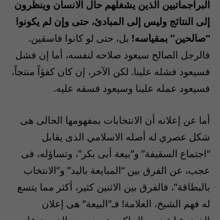
البراجماتيين الذين يشغلهم حال الانسان وينظرون
إلى النتائج وليس إلى المبادئ، حتى وإن لم يكونوا
“صالحين” بمقياسه!
بل، حتى لو كانوا فاسقين.
فالرجل الصالح سيعود صلاحه لنفسه، أما إن فشل
فسيعود فشله علينا. لكن الآخر، إن كان كفؤاً منتجاً،
فسيعود عمله علينا وسيعود فسقه عليه.
أما عن إعلانه أن الانتخابات بمفهومها الحالى هى
شكل عصري له أصله الاسلامي الذى يقابل
“اجتماع السقيفة” و”بيعة أبى بكر”، وتساؤله، فى
عجب، عن الفرق بين “المبايعة باليد” و”الانتخاب
بالبطاقة”، فالفرق بين الاثنين كثير، أكثر مما يتسع
له فهم الشيخ، العلامة! فـ”البيعة” هى إعلان