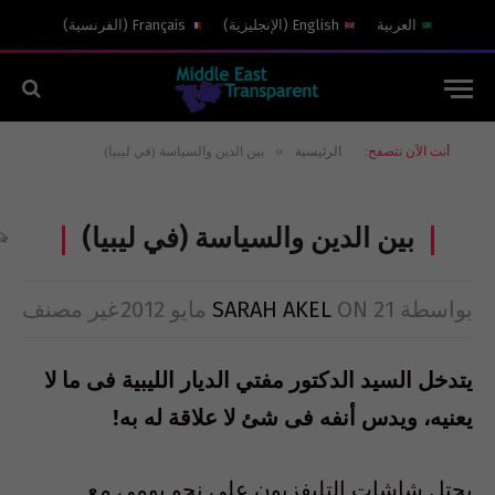
العربية
English
(
الإنجليزية
)
Français
(
الفرنسية
)
»
أنت الآن تتصفح:
الرئيسية
بين الدين والسياسة (في ليبيا)
بين الدين والسياسة (في ليبيا)
بواسطة
21 مايو 2012
ON
SARAH AKEL
غير مصنف
يتدخل السيد الدكتور مفتي الديار الليبية فى ما لا
يعنيه، ويدس أنفه فى شئ لا علاقة له به!
يحتل شاشات التليفزيون على نحو يومي مع