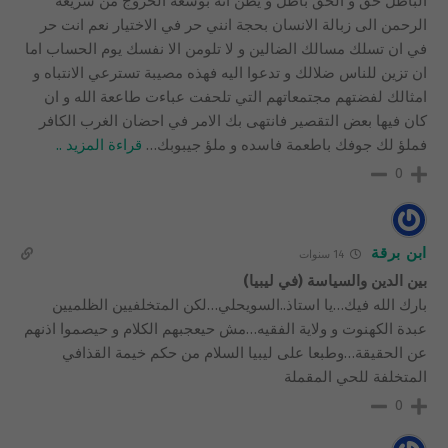
الباطل حق و الحق باطل و يظن انه بوسعه الخروج من شريعة
الرحمن الى زبالة الانسان بحجة انني حر في الاختيار نعم انت حر
في ان تسلك مسالك الضالين و لا تلومن الا نفسك يوم الحساب اما
ان تزين للناس ضلالك و تدعوا اليه فهذه مصيبة تسترعي الانتباه و
امثالك لفضتهم مجتمعاتهم التي تلحفت عباءت طاععة الله و ان
كان فيها بعض التقصير فانتهى بك الامر في احضان الغرب الكافر
فملؤ لك جوفك باطعمة فاسده و ملؤ جيبوبك
…
قراءة المزيد ..
0
ابن برقة
14 سنوات
بين الدين والسياسة (في ليبيا)
بارك الله فيك…يا استاذ..السويحلي…لكن المتخلفيين الظلميين
عبدة الكهنوت و ولاية الفقيه…مش حيعجبهم الكلام و حيصموا اذنهم
عن الحقيقة…وطبعا على ليبيا السلام من حكم خيمة القذافي
المتخلفة للحي المقملة
0