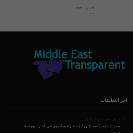
3 فبراير 2011
بيان الأقباط وحتمية التغيير ودعوة للتوقيع
آخر التعليقات
على
فضيل حمّود - باريس
مخرج جديد للمودعين المُحتجزة ودائعهم في لبنان: بورصة
بيروت