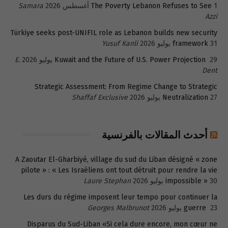
1 أغسطس 2026
The Poverty Lebanon Refuses to See
Samara
Azzi
Türkiye seeks post-UNIFIL role as Lebanon builds new security
31 يوليو 2026
framework
Yusuf Kanli
29 يوليو 2026
Kuwait and the Future of U.S. Power Projection
E.
Dent
Strategic Assessment: From Regime Change to Strategic
27 يوليو 2026
Neutralization
Shaffaf Exclusive
أحدث المقالات بالفرنسية
A Zaoutar El-Gharbiyé, village du sud du Liban désigné « zone
pilote » : « Les Israéliens ont tout détruit pour rendre la vie
30 يوليو 2026
impossible »
Laure Stephan
Les durs du régime imposent leur tempo pour continuer la
23 يوليو 2026
guerre
Georges Malbrunot
Disparus du Sud-Liban «Si cela dure encore, mon cœur ne