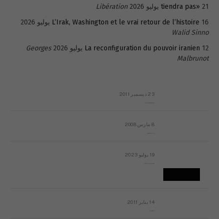
21 يوليو 2026
tiendra pas»
Libération
16 يوليو 2026
L’Irak, Washington et le vrai retour de l’histoire
Walid Sinno
12 يوليو 2026
La reconfiguration du pouvoir iranien
Georges
Malbrunot
23 ديسمبر 2011
عائلة المهندس طارق الربعة: أين دولة القانون والموسسات؟
8 مارس 2008
رسالة مفتوحة لقداسة البابا شنوده الثالث
19 يوليو 2023
إشكاليات التقويم الهجري، وهل يجدي هذا التقويم أيُ نفع؟
14 يناير 2011
ماذا يحدث في ليبيا اليوم الجمعة؟