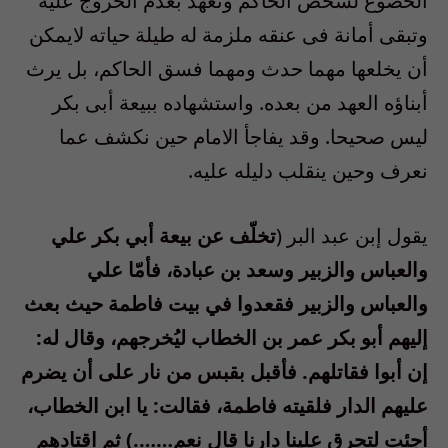
الخضوع لشخص الحاكم وتعهد بعدم الخروج عليه
وتبقى أمانة فى عنقه ملزمة له طيلة حياته لايمكن
أن يخلعها مهما حدث ومهما فسق الحاكم، بل يرث
أبناؤه العهد من بعده. واستشهاده ببيعة أبى بكر
ليس صحيحا. وقد يفاجأ الامام حين نكشف عما
نعرف وحين ينقلب دليله عليه.
يقول إبن عبد البر (
تخلّف عن بيعة أبي بكر علي
والعباس والزبير وسعد بن عبادة، فأمّا علي
والعباس والزبير فقعدوا في بيت فاطمة حيث بعث
إليهم أبو بكر عمر بن الخطاب ليُخرجهم، وقال له:
إن أبوا فقاتلهم. فأقبل بقبس من نار على أن يضرم
عليهم الدار فلقيته فاطمة، فقالت: يا ابن الخطاب،
أجئت لتحرق علينا دارنا قال نعم…….) ثم اقتادهم