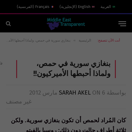
العربية
English
(
الإنجليزية
)
Français
(
الفرنسية
)
»
أنت الآن تتصفح:
الرئيسية
بنغازي سورية في حمص، ولماذا أحبطها الأميركيون!!
بنغازي سورية في حمص،
ولماذا أحبطها الأميركيون!!
بواسطة
6 مارس 2012
ON
SARAH AKEL
غير مصنف
كان المُراد لحمص أن تكون بنغازي سورية. ولكن
ثلاثة أطراف حالت دون ذلك: روسيا بالفيتو