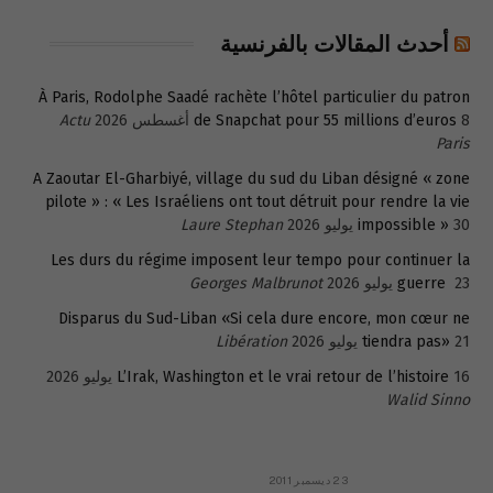
أحدث المقالات بالفرنسية
À Paris, Rodolphe Saadé rachète l’hôtel particulier du patron
8 أغسطس 2026
de Snapchat pour 55 millions d’euros
Actu
Paris
A Zaoutar El-Gharbiyé, village du sud du Liban désigné « zone
pilote » : « Les Israéliens ont tout détruit pour rendre la vie
30 يوليو 2026
impossible »
Laure Stephan
Les durs du régime imposent leur tempo pour continuer la
23 يوليو 2026
guerre
Georges Malbrunot
Disparus du Sud-Liban «Si cela dure encore, mon cœur ne
21 يوليو 2026
tiendra pas»
Libération
16 يوليو 2026
L’Irak, Washington et le vrai retour de l’histoire
Walid Sinno
23 ديسمبر 2011