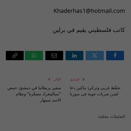
Khaderhas1@hotmail.com
كاتب فلسطيني يقيم في برلين
فيسبوك
تويتر
لينكدإن
البريد
واتساب
Copy
الإلكتروني
Link
السابق
التالي
تحفّظ غربي وتركي: ماكين دعا
سفير بريطانيا في دمشق: حمص
لشن ضربات جوية في سوريا
“ستالينغراد مصغّرة” ونظام
الاسد سينهار
التعليقات مغلقة.