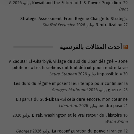
29 يوليو 2026
Kuwait and the Future of U.S. Power Projection
E.
Dent
Strategic Assessment: From Regime Change to Strategic
27 يوليو 2026
Neutralization
Shaffaf Exclusive
أحدث المقالات بالفرنسية
A Zaoutar El-Gharbiyé, village du sud du Liban désigné « zone
pilote » : « Les Israéliens ont tout détruit pour rendre la vie
30 يوليو 2026
impossible »
Laure Stephan
Les durs du régime imposent leur tempo pour continuer la
23 يوليو 2026
guerre
Georges Malbrunot
Disparus du Sud-Liban «Si cela dure encore, mon cœur ne
21 يوليو 2026
tiendra pas»
Libération
16 يوليو 2026
L’Irak, Washington et le vrai retour de l’histoire
Walid Sinno
12 يوليو 2026
La reconfiguration du pouvoir iranien
Georges