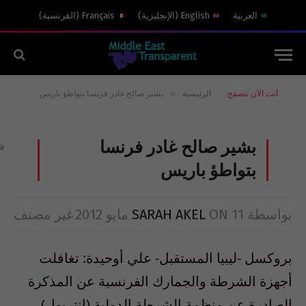
العربية
English
(
الإنجليزية
)
Français
(
الفرنسية
)
»
أنت الآن تتصفح:
الرئيسية
بشير صالح غادر فرنسا بتواطؤ باريس
بشير صالح غادر فرنسا
بتواطؤ باريس
بواسطة
11 مايو 2012
ON
SARAH AKEL
غير مصنف
بروكسل -ليبيا المستقبل- علي أوحيدة: تغافلت
أجهزة الشرطة والجمارك الفرنسية عن المذكرة
الصادرة عن منظمة الشرطة الدولية (انتربول)