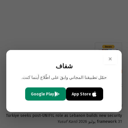
×
شفاف
أحدث المقالات باللغة الإنجليزية
حمّل تطبيقنا المجاني وابقَ على اطّلاع أينما كنت.
A New Exit for Lebanon’s Trapped Depositors- The Beirut
4 أغسطس 2026
Stock Exchange
Samara Azzi
Google Play
App Store
1 أغسطس 2026
The Poverty Lebanon Refuses to See
Samara
Azzi
Türkiye seeks post-UNIFIL role as Lebanon builds new security
31 يوليو 2026
framework
Yusuf Kanli