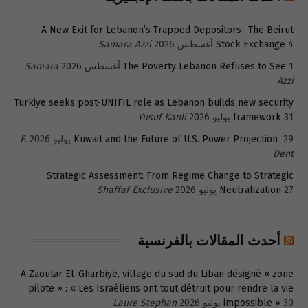
A New Exit for Lebanon’s Trapped Depositors- The Beirut
4 أغسطس 2026
Stock Exchange
Samara Azzi
1 أغسطس 2026
The Poverty Lebanon Refuses to See
Samara
Azzi
Türkiye seeks post-UNIFIL role as Lebanon builds new security
31 يوليو 2026
framework
Yusuf Kanli
29 يوليو 2026
Kuwait and the Future of U.S. Power Projection
E.
Dent
Strategic Assessment: From Regime Change to Strategic
27 يوليو 2026
Neutralization
Shaffaf Exclusive
أحدث المقالات بالفرنسية
A Zaoutar El-Gharbiyé, village du sud du Liban désigné « zone
pilote » : « Les Israéliens ont tout détruit pour rendre la vie
30 يوليو 2026
impossible »
Laure Stephan