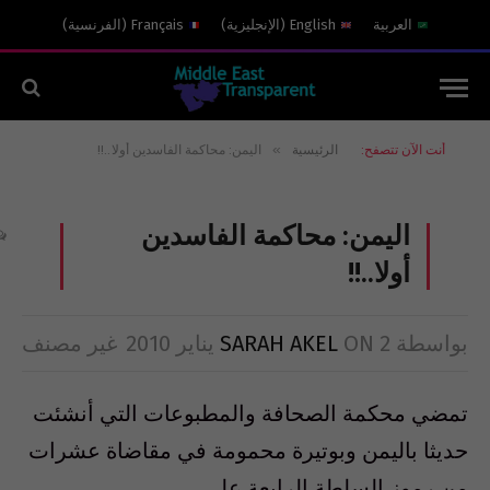
العربية
English
(
الإنجليزية
)
Français
(
الفرنسية
)
»
أنت الآن تتصفح:
الرئيسية
اليمن: محاكمة الفاسدين أولا..!!
اليمن: محاكمة الفاسدين
أولا..!!
بواسطة
2 يناير 2010
ON
SARAH AKEL
غير مصنف
تمضي محكمة الصحافة والمطبوعات التي أنشئت
حديثا باليمن وبوتيرة محمومة في مقاضاة عشرات
من رموز السلطة الرابعة على