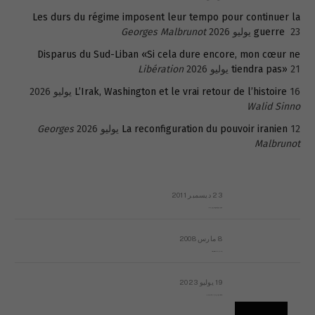
Les durs du régime imposent leur tempo pour continuer la
23 يوليو 2026
guerre
Georges Malbrunot
Disparus du Sud-Liban «Si cela dure encore, mon cœur ne
21 يوليو 2026
tiendra pas»
Libération
16 يوليو 2026
L’Irak, Washington et le vrai retour de l’histoire
Walid Sinno
12 يوليو 2026
La reconfiguration du pouvoir iranien
Georges
Malbrunot
23 ديسمبر 2011
عائلة المهندس طارق الربعة: أين دولة القانون والموسسات؟
8 مارس 2008
رسالة مفتوحة لقداسة البابا شنوده الثالث
19 يوليو 2023
إشكاليات التقويم الهجري، وهل يجدي هذا التقويم أيُ نفع؟