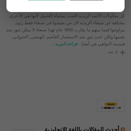
مركز العالم والفن والثقافة والجمال , فعدن كانت باريس اليمن
الشمالية . تعالوا نتجول ليس خياليا انما واقعيا, حقيقة قائمة رغم
كل محاولات الأئمة الزيدية العبث بمحياة الجميل لأنها هي الأ خرى
مختلفة عن صنعاء الزيديه لان من يعيشوا في صنعاء فقط زيود,
يتزاوجوا فيما بينهم ما يقارب 1000 عام لهدا صنعاء لا يمكن تثور ضد
نفسها ولكن عدن تثور ضد الاستعمار الغاشم ,الهمجي, الحيواني ,
فمدينة النواهي هي أيضا
…
قراءة المزيد ..
0
أحدث المقالات باللغة الإنجليزية