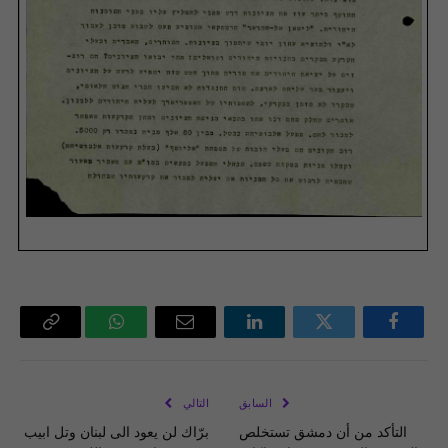
فيسبوك
تويتر
لينكدإن
البريد
واتساب
Copy
الإلكتروني
Link
السابق
التالي
التأكد من أن دمشق تستخلص
برّاك لن يعود الى لبنان وتل ابيب