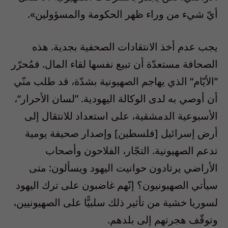
أيّ شيء من وراء ظهر الحكومة والمسؤولين».
يجب عدم أخذ الانتقادات الصحفية بجدية. هذه
الصحافة مستعدّة أن تبيع نفسها لقاء المال. فمُحرّر
”الأيّام“ الذي يهاجم الصهيونية بشدّة، قد طلب منّي
أن أوصي به لدى الوكالة اليهودية. ”لسان الأحرار“،
الأسبوعية الدمشقية، على استعداد للانتقال إلى
أرض إسرائيل [فلسطين] وإصدار صحيفة يومية
تدعم الصهيونية. التجّار، الفلاحون وأصحاب
الأراضي يرتادون حوانيت اليهود ويسألون: متى
سيأتي الصهيونيون؟ إنّهم غاضبون على ترك اليهود
لسوريا خشية من تأثير ذلك سلبيًّا على الصهيونيين،
وتوقّف هجرتهم إلى بلدهم.