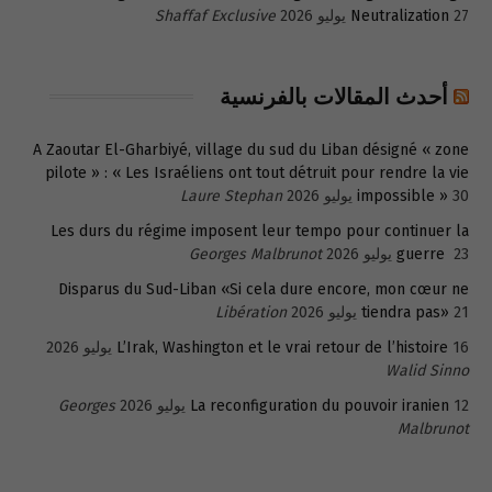
27 يوليو 2026
Neutralization
Shaffaf Exclusive
أحدث المقالات بالفرنسية
A Zaoutar El-Gharbiyé, village du sud du Liban désigné « zone
pilote » : « Les Israéliens ont tout détruit pour rendre la vie
30 يوليو 2026
impossible »
Laure Stephan
Les durs du régime imposent leur tempo pour continuer la
23 يوليو 2026
guerre
Georges Malbrunot
Disparus du Sud-Liban «Si cela dure encore, mon cœur ne
21 يوليو 2026
tiendra pas»
Libération
16 يوليو 2026
L’Irak, Washington et le vrai retour de l’histoire
Walid Sinno
12 يوليو 2026
La reconfiguration du pouvoir iranien
Georges
Malbrunot