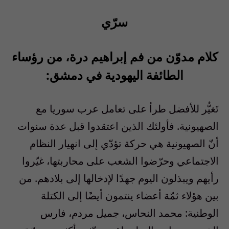
سرّي
كلام مدوّن من فم إبراهيم درة، من رؤساء
الطائفة اليهودية في دمشق:
تَغيُّر للأفضل طرأ على تعامل عرب سوريا مع
الصهيونية. فأولئك الذين اعتقدوا قبل عدة سنوات
أنّ الصهيونية هي حركة تؤدّي إلى انهيار النظام
الاجتماعي وحرّضوا الشعب على محاربتها، غيّروا
رأيهم ويبذلون اليوم جهدًا لإدخالها إلى بلادهم. من
بين هؤلاء ثمّة أعضاء ينتمون أيضًا إلى الكتلة
الوطنية: محمد النحاس، جميل مردم، فارس