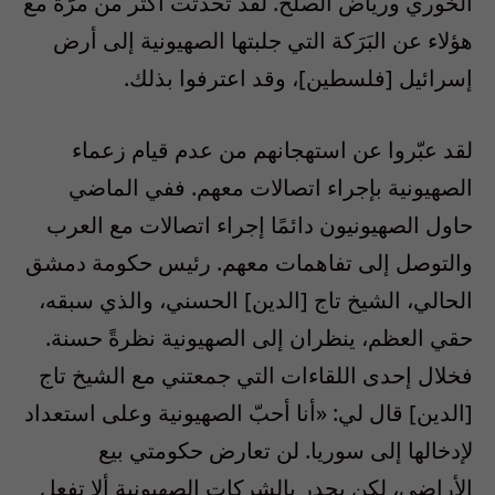
الخوري ورياض الصلح. لقد تحدّثت أكثر من مرّة مع
هؤلاء عن البَرَكة التي جلبتها الصهيونية إلى أرض
إسرائيل [فلسطين]، وقد اعترفوا بذلك.
لقد عبّروا عن استهجانهم من عدم قيام زعماء
الصهيونية بإجراء اتصالات معهم. ففي الماضي
حاول الصهيونيون دائمًا إجراء اتصالات مع العرب
والتوصل إلى تفاهمات معهم. رئيس حكومة دمشق
الحالي، الشيخ تاج [الدين] الحسني، والذي سبقه،
حقي العظم، ينظران إلى الصهيونية نظرةً حسنة.
فخلال إحدى اللقاءات التي جمعتني مع الشيخ تاج
[الدين] قال لي: «أنا أحبّ الصهيونية وعلى استعداد
لإدخالها إلى سوريا. لن تعارض حكومتي بيع
الأراضي، لكن يجدر بالشركات الصهيونية ألا تفعل