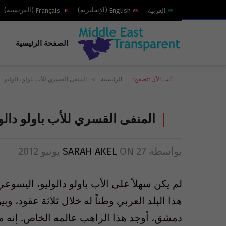
العربية
English
(
الإنجليزية
)
Français
(
الفرنسية
)
الصفحة الرئيسية
»
أنت الآن تتصفح:
الرئيسية
المنفى القسري للأب باولو دالوليو
المنفى القسري للأب باولو دالو
بواسطة
27 يونيو 2012
ON
SARAH AKEL
لم يكن سهلاً على الأب باولو دالوليو، اليسوع
هذا البلد العربي وطناً له خلال ثلاثة عقود، و
دمشق، أوجد هذا الراهب عالمه الخاص. إنه