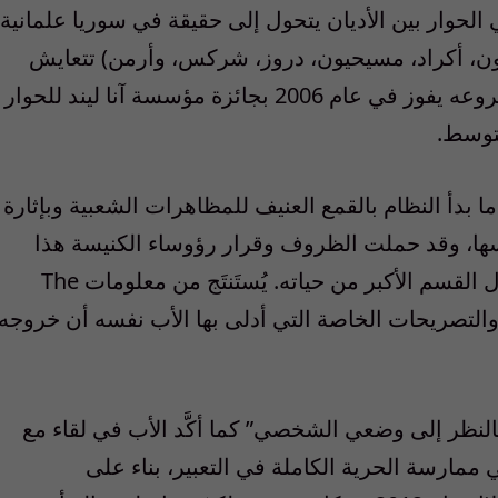
 الحوار بين الأديان يتحول إلى حقيقة في سوريا علمانية
ون، أكراد، مسيحيون، دروز، شركس، وأرمن) تتعايش
بشكل طبيعي. هو الحلم نفسه الذي جعل مشروعه يفوز في عام 2006 بجائزة مؤسسة آنا ليند للحوار
متوسط.
بدأ النظام بالقمع العنيف للمظاهرات الشعبية وبإثارة
فسها، وقد حملت الظروف وقرار رؤوساء الكنيسة هذا
اليسوعي على مغادرة البلد الذي استقبله خلال القسم الأكبر من حياته. يُستَنتَج من معلومات The
Vatican Insid ملحق صحيفة La Stampa والتصريحات الخاصة التي أدلى بها الأب نفسه أن خروجه
بالنظر إلى وضعي الشخصي” كما أكَّد الأب في لقاء مع
ي ممارسة الحرية الكاملة في التعبير، بناء على