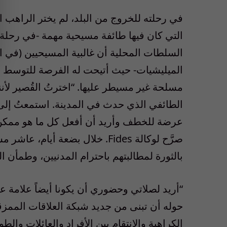
في رحلته للخروج من البلد، لم يختر الراهب الط
التي كان فيها طائفة مسيحية مهمة -في رحلة ح
السلطات المحلية أن غالبية المسيحيين (في 
الميليشيات- حيث أتيحت له الفرصة للتوس
مسلحة غير مسيطر عليها. “اخترتُ القُصير لأن
الطائفي الذي حدث في المدينة. استمعتُ إلى 
عرضة للخطف وأريد أن أفعل كل ما هو ممكن، ب
صرَّح لوكالة Fides. خلال بضعة
بالثورة لمطالبتهم باحترام المدنيين، وطمأن ال
“أريد لصلاتي وحضوري أن يكونا أيضاً علامة ع
حوله أن تبنى من جديد شبكة العلاقات الممزقة
الكراهية والانتقام بين الأفراد والعائلات وا