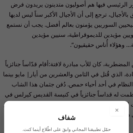
ور الرئيسي فيها هم أصوليون متدينون يريدون فرض
الأجيال، ترجع إلى أن الأجيال الأكبر سناً ليس لديها
يحيين السوريين يؤمنون بعالم أفضل. يجب أن نستمع
ويين مؤيدين للديموقراطية، سنيين مؤيدين
 وهؤلاء أُناس حقيقيون”.
ربة، كان للأب مبادرة لافتة:أقام قدّاساً جنائزياً
 الذي قُتل في الثامن والعشرين من أيار| مايو بينما
النظام في أحد أحياء حمص. دُفن جثمان هذا الشاب
نظمت له قداساً جنائزياً في كنيسة القديس كيرلس في
 إقامته، بل إنهم قاموا باعتقال بعض الحاضرين. عرض
×
ي دعاية للحدث، وتم الأمر في ديره بحضور الأصدقاء
شفاف
حمّل تطبيقنا المجاني وابقَ على اطّلاع أينما كنت.