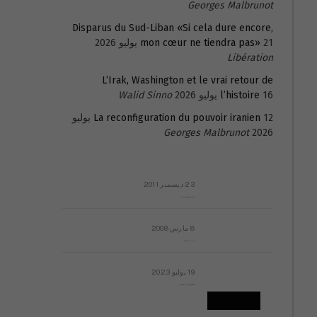
Georges Malbrunot
Disparus du Sud-Liban «Si cela dure encore,
21 يوليو 2026
mon cœur ne tiendra pas»
Libération
L’Irak, Washington et le vrai retour de
16 يوليو 2026
l’histoire
Walid Sinno
La reconfiguration du pouvoir iranien
12 يوليو
Georges Malbrunot
2026
23 ديسمبر 2011
عائلة المهندس طارق الربعة: أين دولة القانون والموسسات؟
8 مارس 2008
رسالة مفتوحة لقداسة البابا شنوده الثالث
19 يوليو 2023
إشكاليات التقويم الهجري، وهل يجدي هذا التقويم أيُ نفع؟