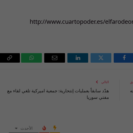
http://www.cuartopoder.es/elfarodeori
فيسبوك
تويتر
لينكدإن
البريد
واتساب
Copy
الإلكتروني
Link
ق
التالي
ه
هدّد سابقاً بعمليات إنتحارية: جمعية اميركية تلغي لقاء مع
مفتي سوريا
الأحدث