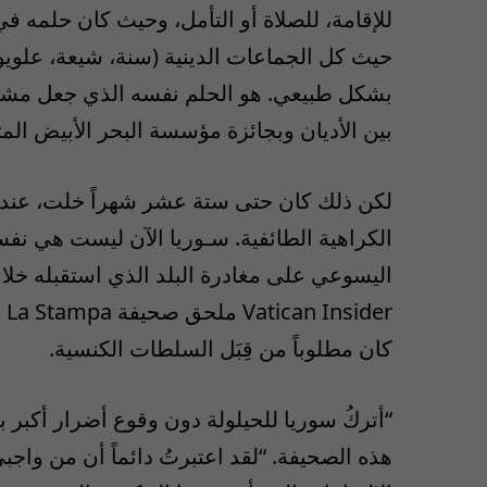
للإقامة، للصلاة أو التأمل، وحيث كان حلمه في
حيث كل الجماعات الدينية (سنة، شيعة، علوي
بين الأديان وبجائزة مؤسسة البحر الأبيض ال
لكن ذلك كان حتى ستة عشر شهراً خلت، عندما 
الكراهية الطائفية. سـوريا الآن ليست هي ن
er
كان مطلوباً من قِبَل السلطات الكنسية.
“أتركُ سوريا للحيلولة دون وقوع أضرار أكبر 
هذه الصحيفة. “لقد اعتبرتُ دائماً أن من واجب