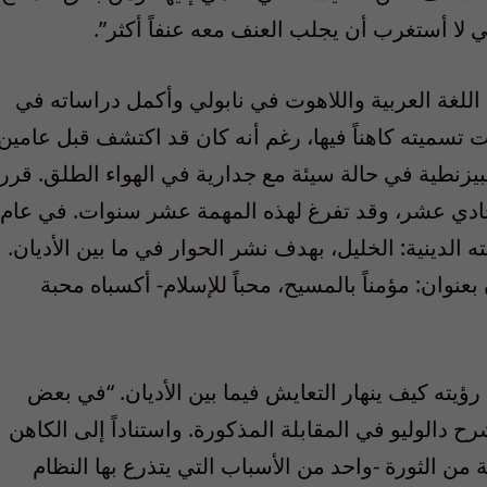
 لا أستغرب أن يجلب العنف معه عنفاً أكثر”.
وعي في روما عام 1954، ودرس اللغة العربية واللاهوت في نابولي وأكمل دراساته في
ى سوريا عام 1984، عندما تمت تسميته كاهناً فيها، رغم أنه كان قد اكتشف قبل عامين
يزنطية في حالة سيئة مع جدارية في الهواء الطلق. قرر
 الحادي عشر، وقد تفرغ لهذه المهمة عشر سنوات. في عام
عته الدينية: الخليل، بهدف نشر الحوار في ما بين الأديان.
نوان: مؤمناً بالمسيح، محباً للإسلام- أكسباه محبة
 رؤيته كيف ينهار التعايش فيما بين الأديان. “في بعض
 دالوليو في المقابلة المذكورة. واستناداً إلى الكاهن
 من الثورة -واحد من الأسباب التي يتذرع بها النظام