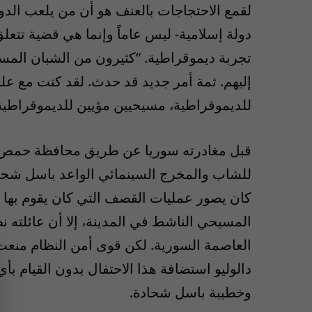
لقمع الاحتجاجات بالعنف هو أن من يلعب الد
دولة إسلامية- ليس عاماً وإنما هي قضية تتعلق ب
تجربة ديموقراطية. “كثيرون من الشبان المس
إليهم. ثمة أمر جديد قد حدث. لقد كنت مع عل
للديموقراطية، مسيحيين مؤيين للديموقراطية…
قبل مغادرته سوريا عن طريق محافظة حمص المضط
للشاب والمخرج السينمائي الواعد باسل شحادة،
كان يصور عمليات القصف التي كان يقوم بها 
المسيحي الناشط في المدينة، إلا أن عائلته 
العاصمة السورية. لكن قوى أمن النظام منعت
دالوليو استضافة هذا الاحتفال بدون القيام بأ
وخطيبة باسل شحادة.