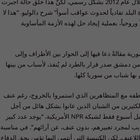
الالتزامات التي أقرت بها الحكومة السورية خلال عام 2012 بشكل رسمي، لكنّ هذا خلق حالة أجبرت
لد تفادياً لحدوث عواقب أسوأ” شرح دالوليو. “هذا لا
وروحياً، بعملية إيجاد حل لهذه الأزمة المأساوية
رية مقالةً دعا فيها إلى الحوار بين الأطراف وإلى
ومن دمشق صدر قرار بالطرد لم يُنفذ، لأسباب من بينها
بها شباب من سوريا كلها.
اطفه مع المتظاهرين الذي استمروا بالخروج، رغم عنف
 الكثيرين من الشبان الذين عانوا بشكل هائل من أجل
تحقيق آمالهم بالحرية والكرامة” كان يشرح قبل أسبوع فقط لشبكة NPR الأمريكية. “يوجد عدد كبير
ب لمجرد تعبيرهم، بدون عنف، عن آرائهم”. في مناسبة
لاعنف. لكن الكنيسة التي أنتمي إليها تؤمن بحق الدفاع