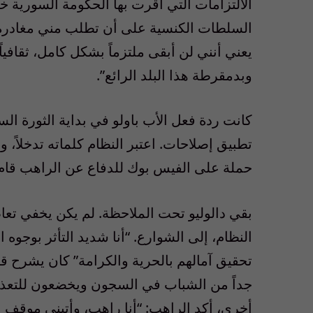
السلطات الكنسية على أن تطلب مني مغادرة الب
يعني أنني لن أبقى ملتزماً بشكل كامل، ثقافياً 
وبدمقرطة هذا البلد الرائع”.
كانت ردة فعل الأب باولو في بداية الثورة السو
تطبيق إصلاحات. اعتبر النظام كلماته تدخلاً، 
حملة على الفيس بوك للدفاع عن الراهب قام 
بقي دالوليو تحت الملاحظة. لم يكن يخفي تع
النظام، إلى الشوارع. “أنا شديد التأثر بوجوه
جداً من الشباب في السجون ويخضعون للتعذي
أخرى، أكد الراهب: “أنا راهب، وأتبنى موقف ال