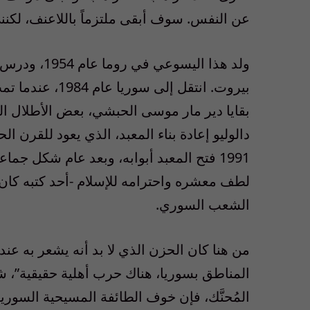
عن النفس. سوف أبقى ملتزماً باللاعنف، لكنني
ولد هذا اليس
بيروت. انتقل إل
بقايا دير مار موسى الحبشي، بعض الأطلال الب
دالوليو إعادة بناء المعبد، الذي يعود للقرن
1991 فتح المعبد أبوابه، وبعد عام شكل جما
لطف معشره واحترامه للإسلام -أحد كتبه كان بع
الشعب السوري.
من هنا كان الحزن الذي لا بد أنه يشعر به عند
المناطق بسوريا، هناك حرب أهلية حقيقية”، شرح
المُحنَّك، فإن خوف الطائفة المسيحية السورية