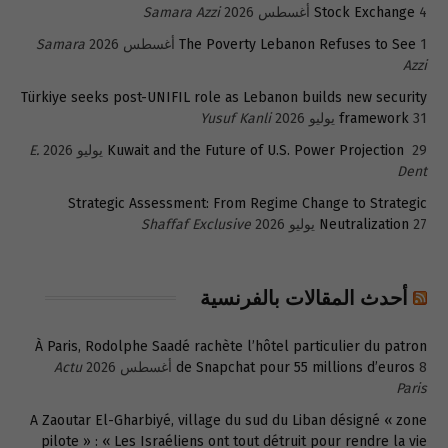
4 أغسطس 2026
Stock Exchange
Samara Azzi
1 أغسطس 2026
The Poverty Lebanon Refuses to See
Samara
Azzi
Türkiye seeks post-UNIFIL role as Lebanon builds new security
31 يوليو 2026
framework
Yusuf Kanli
29 يوليو 2026
Kuwait and the Future of U.S. Power Projection
E.
Dent
Strategic Assessment: From Regime Change to Strategic
27 يوليو 2026
Neutralization
Shaffaf Exclusive
أحدث المقالات بالفرنسية
À Paris, Rodolphe Saadé rachète l’hôtel particulier du patron
8 أغسطس 2026
de Snapchat pour 55 millions d’euros
Actu
Paris
A Zaoutar El-Gharbiyé, village du sud du Liban désigné « zone
pilote » : « Les Israéliens ont tout détruit pour rendre la vie