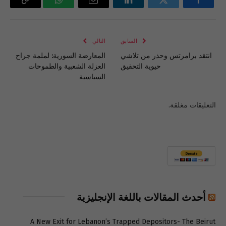
فيسبوك
تويتر
لينكدإن
البريد
واتساب
Copy
الإلكتروني
Link
السابق
التالي
انتقد برامرتس وحذر من تلاشي
المعارضة السورية: لملمة جراح
حيوية التحقيق
العزلة الشعبية والطموحات
السياسية
التعليقات مغلقة.
أحدث المقالات باللغة الإنجليزية
A New Exit for Lebanon’s Trapped Depositors- The Beirut