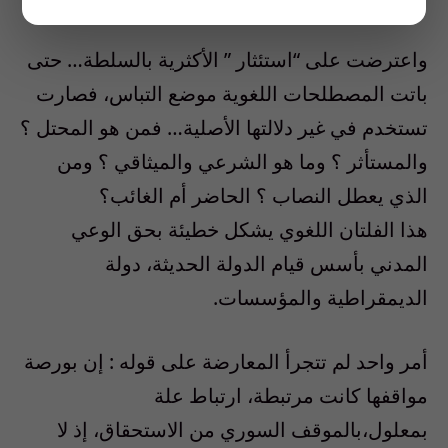
واعترضت على “استئثار ” الأكثرية بالسلطة… حتى
باتت المصطلحات اللغوية موضع التباس، فصارت
تستخدم في غير دلالتها الأصلية… فمن هو المحتل ؟
والمستأثر ؟ وما هو الشرعي والميثاقي ؟ ومن
الذي يعطل النصاب ؟ الحاضر أم الغائب؟
هذا الفلتان اللغوي يشكل خطيئة بحق الوعي
المدني بأسس قيام الدولة الحديثة، دولة
الديمقراطية والمؤسسات.
أمر واحد لم تتجرأ المعارضة على قوله : إن بورصة
مواقفها كانت مرتبطة، ارتباط علة
بمعلول،بالموقف السوري من الاستحقاق، إذ لا