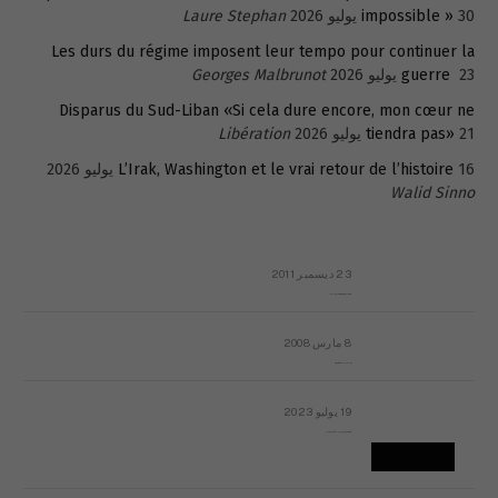
30 يوليو 2026
impossible »
Laure Stephan
Les durs du régime imposent leur tempo pour continuer la
23 يوليو 2026
guerre
Georges Malbrunot
Disparus du Sud-Liban «Si cela dure encore, mon cœur ne
21 يوليو 2026
tiendra pas»
Libération
16 يوليو 2026
L’Irak, Washington et le vrai retour de l’histoire
Walid Sinno
23 ديسمبر 2011
عائلة المهندس طارق الربعة: أين دولة القانون والموسسات؟
8 مارس 2008
رسالة مفتوحة لقداسة البابا شنوده الثالث
19 يوليو 2023
إشكاليات التقويم الهجري، وهل يجدي هذا التقويم أيُ نفع؟