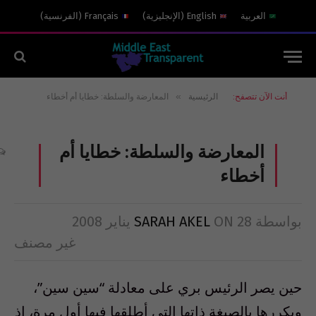
العربية
English
(
الإنجليزية
)
Français
(
الفرنسية
)
»
أنت الآن تتصفح:
الرئيسية
المعارضة والسلطة: خطايا أم أخطاء
المعارضة والسلطة: خطايا أم
أخطاء
بواسطة
28 يناير 2008
ON
SARAH AKEL
غير مصنف
حين يصر الرئيس بري على معادلة “سين سين”،
ويكررها بالصيغة ذاتها التي أطلقها فيها أول مرة، إذ