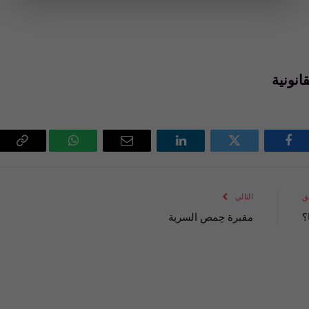
نونية
فيسبوك
تويتر
لينكدإن
البريد
واتساب
Copy
الإلكتروني
Link
ق
التالي
؟
مقبرة حِمص السرية