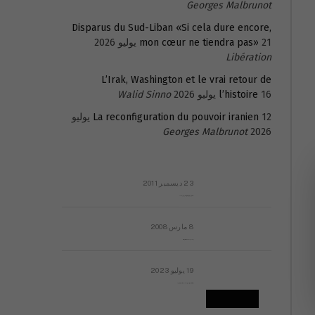
Georges Malbrunot
Disparus du Sud-Liban «Si cela dure encore,
21 يوليو 2026
mon cœur ne tiendra pas»
Libération
L’Irak, Washington et le vrai retour de
16 يوليو 2026
l’histoire
Walid Sinno
La reconfiguration du pouvoir iranien
12 يوليو
Georges Malbrunot
2026
23 ديسمبر 2011
عائلة المهندس طارق الربعة: أين دولة القانون والموسسات؟
8 مارس 2008
رسالة مفتوحة لقداسة البابا شنوده الثالث
19 يوليو 2023
إشكاليات التقويم الهجري، وهل يجدي هذا التقويم أيُ نفع؟