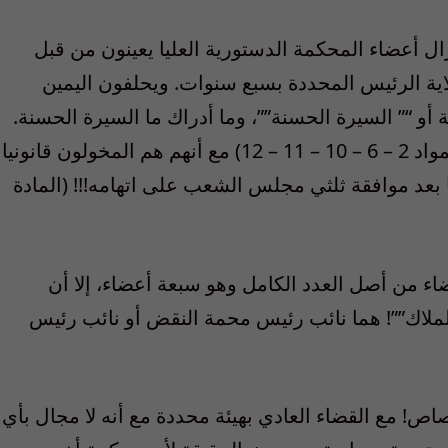
ال أعضاء المحكمة الدستورية العليا يعينون من قبل
ة الرئيس المحددة بسبع سنوات. ويحلفون اليمين
ة أو “” السيرة الحسنة””، وما أدراك ما السيرة الحسنة.
كما أنهم يقدمون استقالتهم للرئيس كذلك (المواد 2 – 6 – 10 – 11 – 12) مع أنهم هم المخولون قانونيا
بعد موافقة ثلثي مجلس الشعب على اتهامه!!! (المادة
اء من أصل العدد الكامل وهو سبعة أعضاء، إلا أن
لملاك””! هما نائب رئيس محمة النقض أو نائب رئيس
مرجعية تنازع الاختصاص! مع القضاء العادي بهيئة محددة مع أنه لا مجال بأي