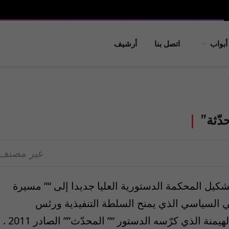
أبواب
اتصل بنا
أرشيف
دّثة”
غير مصنف
 35 لعام 2012 القاضي بتشكيل المحكمة الدستورية العليا جديدا إلى “” مسيرة
وني السياسي الذي يمنح السلطة التنفيذية ورئس
ة الذي كرّسه الدستور “” المحدّث”” الصادر 2011 .