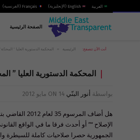
العربية
English
(
الإنجليزية
)
Français
(
الفرنسية
)
الصفحة الرئيسية
»
أنت الآن تتصفح:
الرئيسية
المحكمة الدستورية العليا ” المحدّثة”
المحكمة الدستورية العليا ” المح
بواسطة
أنور البنّي
14 مايو 2012
ON
هل أضاف المرسوم
الإصلاح “” أو أحدث فرقا ما في الواقع القان
الجمهورية حصرا صلاحيات كاملة للسيطرة والهيمن