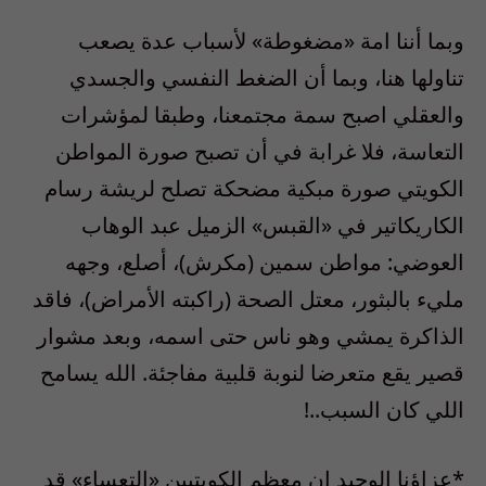
وبما أننا امة «مضغوطة» لأسباب عدة يصعب
تناولها هنا، وبما أن الضغط النفسي والجسدي
والعقلي اصبح سمة مجتمعنا، وطبقا لمؤشرات
التعاسة، فلا غرابة في أن تصبح صورة المواطن
الكويتي صورة مبكية مضحكة تصلح لريشة رسام
الكاريكاتير في «القبس» الزميل عبد الوهاب
العوضي: مواطن سمين (مكرش)، أصلع، وجهه
مليء بالبثور، معتل الصحة (راكبته الأمراض)، فاقد
الذاكرة يمشي وهو ناس حتى اسمه، وبعد مشوار
قصير يقع متعرضا لنوبة قلبية مفاجئة. الله يسامح
اللي كان السبب..!
*عزاؤنا الوحيد ان معظم الكويتيين «التعساء» قد