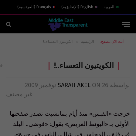
العربية
English
(
الإنجليزية
)
Français
(
الفرنسية
)
»
أنت الآن تتصفح:
الرئيسية
الكويتيون التعساء..!
الكويتيون التعساء..!
بواسطة
26 نوفمبر 2009
ON
SARAH AKEL
غير مصنف
خرجت «القبس» منذ أيام بمانشيت تصدر صفحتها
الأولى بـ «البونط العريض» يقول: «فوضى.. البلد
في قلق.. المجلس في شلل.. الناس في حيرة»،