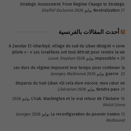
Strategic Assessment: From Regime Change to Strategic
27 يوليو 2026
Neutralization
Shaffaf Exclusive
أحدث المقالات بالفرنسية
A Zaoutar El-Gharbiyé, village du sud du Liban désigné « zone
pilote » : « Les Israéliens ont tout détruit pour rendre la vie
30 يوليو 2026
impossible »
Laure Stephan
Les durs du régime imposent leur tempo pour continuer la
23 يوليو 2026
guerre
Georges Malbrunot
Disparus du Sud-Liban «Si cela dure encore, mon cœur ne
21 يوليو 2026
tiendra pas»
Libération
16 يوليو 2026
L’Irak, Washington et le vrai retour de l’histoire
Walid Sinno
12 يوليو 2026
La reconfiguration du pouvoir iranien
Georges
Malbrunot