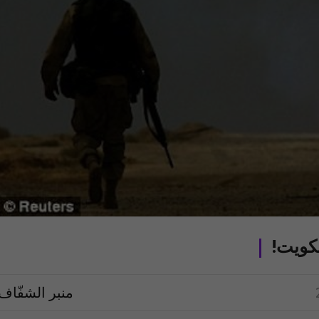
كويت!
منبر الشفّاف