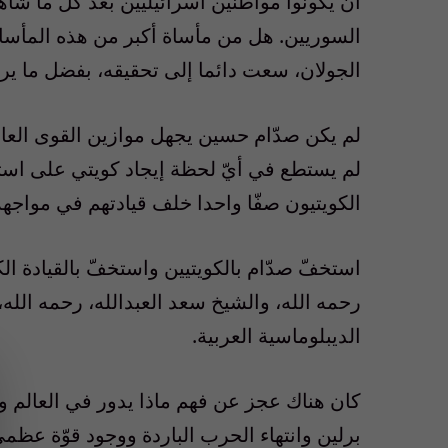
أن يكونوا مواطنين اسرائيليين بعد كلّ ما شا
السوريين. هل من مأساة أكبر من هذه المأساة
الجولان، سعت دائما إلى تحقيقه، بفضل ما ير
لم يكن صدّام حسين يجهل موازين القوى العال
لم يستطع في أيّ لحظة إيجاد كويتي على استع
الكويتيون صفّا واحدا خلف قيادتهم في مواجهة 
استخفّ صدّام بالكويتيين واستخفّ بالقيادة الك
رحمه الله، والشيخ سعد العبدالله، رحمه الله،
الديبلوماسية العربية.
كان هناك عجز عن فهم ماذا يدور في العالم 
برلين وانتهاء الحرب الباردة ووجود قوّة عظمى