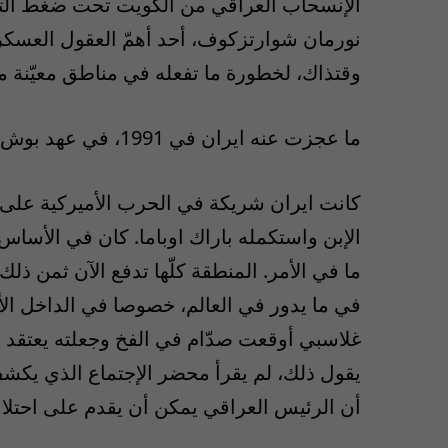
الإنسحاب العراقي من الكويت تحت ضغط التحال
نورمان شوارتزكوف، أحد أهمّ العقول العسكري
وقتذاك، لخطورة ما تفعله في مناطق معيّنة م
ما عجزت عنه ايران في 1991، في عهد بوش الأب، نفّذته ابتداء من العام 2003، في عهد بوش الإبن.
الإبن واستكمله باراك اوباما. كان في الأساس
ما في الأمر. المنطقة كلّها تدفع الآن ثمن 
في ما يدور في العالم، خصوصا في الداخل الأ
غلاسبي أوقعت صدّام في الفخ وجعلته يعتقد 
يقول ذلك، لم يقرأ محضر الإجتماع الذي يكشف
أن الرئيس العراقي يمكن أن يقدم على احتل