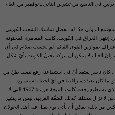
رلين في التاسع من تشرين الثاني ـ نوفمبر من العام
لمجتمع الدولي حدّا له، بفضل تماسك الشعب الكويتي
ر. إنتهى العراق في الكويت. كانت المغامرة المجنونة
عتراف بموازين القوى القائم. لم يحسب صدّام في أي
ّ العالم لا يمكن أن يتركه يحتلّ الكويت بأيّ شكل.
. كان ناصر يعتقد أنّ في استطاعته رفع نصف طنّ من
ق ما كان يعتقده، رافضا في أيّ لحظة استشارة
اختصاصي يحدّد له بدقة وصدق وزن الحمل الذي يستطيع رفعه. كانت النتيجة هزيمة 1967 التي لا
قدس لا تزال محتلة. كذلك الضفّة الغربية. ليس ما يشير
عكس من ذلك، يمكن أن يأتي يوم يقبل فيه أهل الجولان