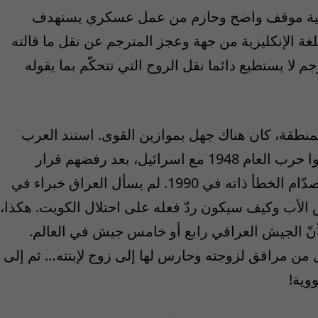
ميركية موقف واضح وحازم من عمل عسكري يستهدف
للغة الإنكليزية من جهة وعجز المترجم عن نقل ما قالته
 لا يستطيع دائما نقل الروح التي تتحكّم بما يقوله
لمنطقة، كان هناك جهل بموازين القوى. استند العرب
إلى الفهم الخاطئ لموازين القوى، كي يخوضوا حرب العام 1948 مع اسرائيل، بعد رفضهم قرار
التقسيم. الشيء نفسه حصل في 1967. كرّر صدّام الخطأ ذاته في 1990. لم يسأل العراق خبراء في
الأب وكيف سيكون ردّ فعله على احتلال الكويت. هكذا،
ّ الجيش العراقي رابع أو خامس جيش في العالم.
 من مرافق لزوجته وحارس لها إلى زوج لإبنته… ثم إلى
وية!