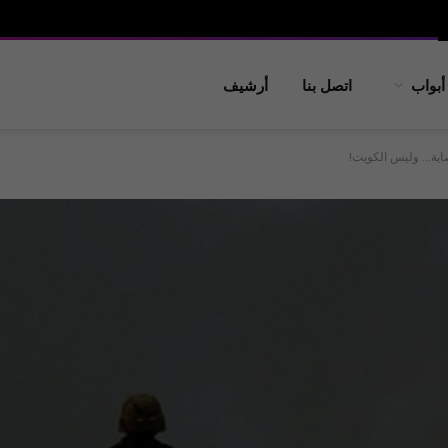
أبواب
اتصل بنا
أرشيف
اية… وليس الكويت!