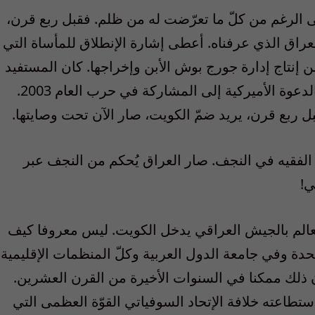
ى الرغم من كلّ ما تعرّضت له من ظلم. فقبل ربع قرن،
راق الذي عرفناه. أعطى إشارة الإنطلاق للمأساة التي
من إنتاج إدارة جورج بوش الأبن وإخراجها. كان المستفيد
الوحيد منها ضيف الشرف الإيراني الذي قبل الدعوة الأميركية إلى المشاركة في حرب العام 2003.
قبل ربع قرن، يريد ضمّ الكويت، صار الآن تحت وصايتها.
يّ الفقيه في النجف. صار العراق يُحكم من النجف عبر
ي!
آب ـ أغسطس 1990، فوجئ العالم بالجيش العراقي يدخل الكويت. ليس معروفا كيف
تحدة وفي جامعة الدول العربية وكلّ المنظمات الإقليمية
ان ذلك ممكنا في السنوات الأخيرة من القرن العشرين.
ستطاعته خلافة الإتحاد السوفياتي القوّة العظمى التي