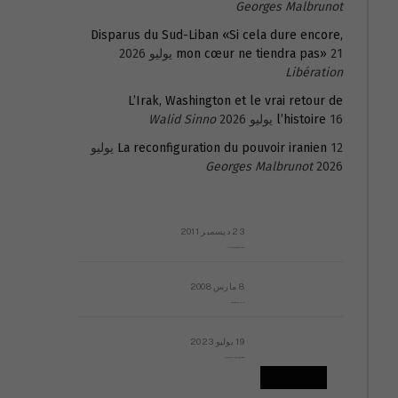
Georges Malbrunot
Disparus du Sud-Liban «Si cela dure encore,
21 يوليو 2026
mon cœur ne tiendra pas»
Libération
L’Irak, Washington et le vrai retour de
16 يوليو 2026
l’histoire
Walid Sinno
La reconfiguration du pouvoir iranien
12 يوليو
Georges Malbrunot
2026
23 ديسمبر 2011
عائلة المهندس طارق الربعة: أين دولة القانون والموسسات؟
8 مارس 2008
رسالة مفتوحة لقداسة البابا شنوده الثالث
19 يوليو 2023
إشكاليات التقويم الهجري، وهل يجدي هذا التقويم أيُ نفع؟