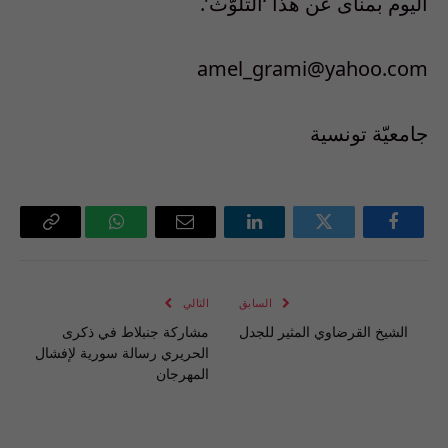
اليوم بمنأى عن هذا ‘التلوّث’.
amel_grami@yahoo.com
جامعيّة تونسية
فيسبوك
تويتر
لينكدإن
البريد
واتساب
Copy
الإلكتروني
Link
السابق
التالي
الشيخ القرضاوي المثير للجدل
مشاركة جنبلاط في ذكرى
الحريري رسالة سورية لإفشال
المهرجان