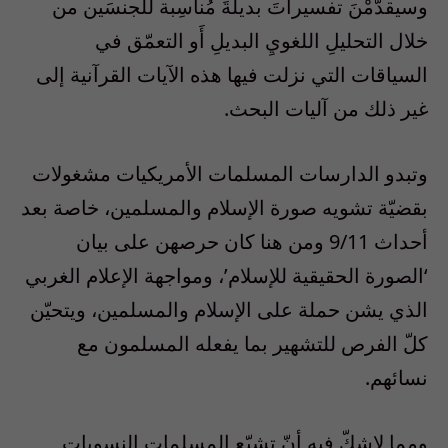
وسيقدّمْنَ تفسيراتَ بديلةَ مُناسِبة للَجنسَين من
خلال التحليلِ اللغويِ البديلِ أَو التعمّق في
السياقات التي نزلت فيها هذه الآيات القرآنية إلى
غير ذلك من آليات البحث.
وتبدو الدارسات المسلمات الأمريكيات مشغولات
بقضيّة تشويه صورة الإسلام والمسلمين، خاصة بعد
أحداث 9/11 ومن هنا كان حرصهن على بيان
‘الصورة الحقيقية للإسلام’، ومواجهة الإعلام الغربي
الذي يشن حملة على الإسلام والمسلمين، ويتحيّن
كلّ الفرص للتشهير بما يفعله المسلمون مع
نسائهم.
ومما لاشكّ فيه أنّ تشبّع المسلمات النسويات