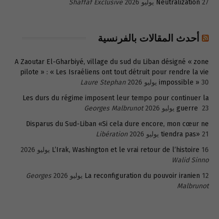
27 يوليو 2026
Neutralization
Shaffaf Exclusive
أحدث المقالات بالفرنسية
A Zaoutar El-Gharbiyé, village du sud du Liban désigné « zone
pilote » : « Les Israéliens ont tout détruit pour rendre la vie
30 يوليو 2026
impossible »
Laure Stephan
Les durs du régime imposent leur tempo pour continuer la
23 يوليو 2026
guerre
Georges Malbrunot
Disparus du Sud-Liban «Si cela dure encore, mon cœur ne
21 يوليو 2026
tiendra pas»
Libération
16 يوليو 2026
L’Irak, Washington et le vrai retour de l’histoire
Walid Sinno
12 يوليو 2026
La reconfiguration du pouvoir iranien
Georges
Malbrunot