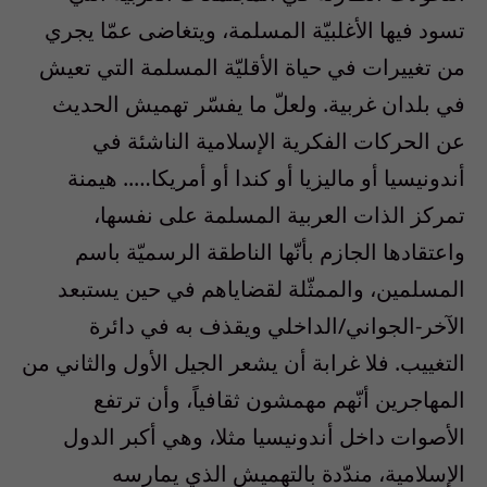
تسود فيها الأغلبيّة المسلمة، ويتغاضى عمّا يجري
من تغييرات في حياة الأقليّة المسلمة التي تعيش
في بلدان غربية. ولعلّ ما يفسّر تهميش الحديث
عن الحركات الفكرية الإسلامية الناشئة في
أندونيسيا أو ماليزيا أو كندا أو أمريكا….. هيمنة
تمركز الذات العربية المسلمة على نفسها،
واعتقادها الجازم بأنّها الناطقة الرسميّة باسم
المسلمين، والممثّلة لقضاياهم في حين يستبعد
الآخر-الجواني/الداخلي ويقذف به في دائرة
التغييب. فلا غرابة أن يشعر الجيل الأول والثاني من
المهاجرين أنّهم مهمشون ثقافياً، وأن ترتفع
الأصوات داخل أندونيسيا مثلا، وهي أكبر الدول
الإسلامية، مندّدة بالتهميش الذي يمارسه