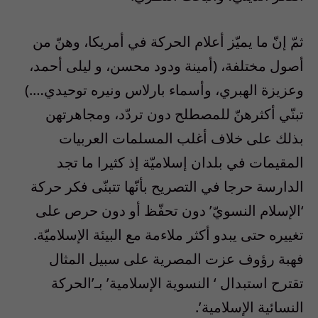
ثمّ إنّ ما يميّز أعلام الحركة في أمريكا، وهنّ من
أصول مختلفة، (أمينة ودود محسن، و ليلى أحمد،
وعزيزة الهبري، وأسماء بارلاس ونيره توحيدي….)
تبنّي أكثرهنّ للمصطلح دون تردّد، ومجاهرتهن
بذلك على خلاف أغلب المسلمات العربيات
المقيمات في بلدان إسلاميّة إذ كثيرا ما تجد
الدارسة حرجا في التصريح بأنّها تتبنّى فكر حركة
‘الإسلام النسويّ’ دون تحفّظ أو دون حرص على
تغييره حتى يبدو أكثر ملاءمة مع البيئة الإسلاميّة.
فهبة رؤوف عزت المصرية على سبيل المثال
تقترح استبدال ‘ النسوية الإسلامية’ بـ’الحركة
النسائية الإسلامية’.