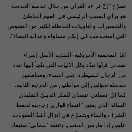
تصرّح “إنّ قراءة القرآن من خلال عدسة الحديث،
هو برأي السبب الرئيسي في الفهم الخاطئ
والتفسيرات والتأويلات الخاطئة لكثير من النصوص
التي استخدمت في إنكار مساواة وعدالة النساء”.
أمّا الصحفية الأمريكية -الهندية الأصل إسراء
نعماني فإنّها تندّد بكل الآليات التي يلجأ إليها عدد
من الرجال للسيطرة على النساء، ومعاملتهن
معاملة تحوّلهن إلى مواطنين من الدرجة الثانية.
كما أنّ ‘نعماني’ تتصدّى للفكر الدينيّ التقليدي
السائد الذي يعتبر ‘النساء قوارير زجاجية لحفظ
الشرف والنقاء’ويتسرّع في إنزال أشدّ العقوبات
عليهن إذا مارسن الجنس. وتنتقد ‘نعماني’استبعاد