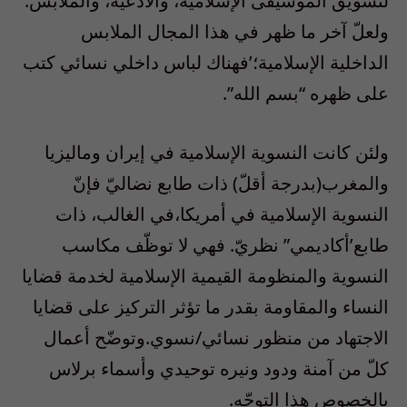
لتسويق الموسيقى الإسلامية، والأدعية، والملابس.
ولعلّ آخر ما ظهر في هذا المجال الملابس
الداخلية الإسلامية؛’فهناك لباس داخلي نسائي كتب
على ظهره “بسم الله”.
ولئن كانت النسوية الإسلامية في إيران وماليزيا
والمغرب(بدرجة أقلّ) ذات طابع نضاليّ فإنّ
النسوية الإسلامية في أمريكا،في الغالب، ذات
طابع’أكاديمي” نظريّ. فهي لا توظّف مكاسب
النسوية والمنظومة القيمية الإسلامية لخدمة قضايا
النساء والمقاومة بقدر ما تؤثر التركيز على قضايا
الاجتهاد من منظور نسائي/نسوي.وتوضّح أعمال
كلّ من آمنة ودود ونيره توحيدي وأسماء برلاس
بالخصوص هذا التوجّه.