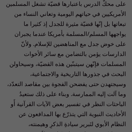
على محكّ الدرس باعتبارها قضيّة تشغل المسلمين
الأمريكيين في حياتهم اليومية وتعاني النساء من
تبعاتها بل إنّها قضيّة مثيرة للجدل إذ كثيرا ما
يواجهها المسلم/المسلمة بأمريكا عندما يجبران
على خوض جدل مع المناهضين للإسلام. ولأنّ
الدارسات يؤمن بالتضامن مع سائر الأخوات
المسلمات فإنّهن سيتبنّين هذه القضيّة، وسيحاولن
البحث في جذورها التاريخية والاجتماعية،
وسيجتهدن حتى يفضحن الفجوة بين مقاصد التعدّد،
وما آلت إليه الممارسة. وبناء على ذلك ستعيدُ
الباحثات النظر في تفسير بعض الآيات القرآنية أَو
الأحاديث النبوية التي يتذرّع بها المدافعون عن
النظام الأبوي لتَبرير سيادةِ الذكرِ وهيمنته،