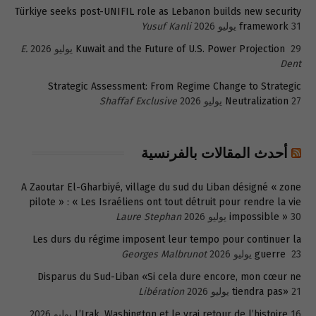
Türkiye seeks post-UNIFIL role as Lebanon builds new security
31 يوليو 2026
framework
Yusuf Kanli
29 يوليو 2026
Kuwait and the Future of U.S. Power Projection
E.
Dent
Strategic Assessment: From Regime Change to Strategic
27 يوليو 2026
Neutralization
Shaffaf Exclusive
أحدث المقالات بالفرنسية
A Zaoutar El-Gharbiyé, village du sud du Liban désigné « zone
pilote » : « Les Israéliens ont tout détruit pour rendre la vie
30 يوليو 2026
impossible »
Laure Stephan
Les durs du régime imposent leur tempo pour continuer la
23 يوليو 2026
guerre
Georges Malbrunot
Disparus du Sud-Liban «Si cela dure encore, mon cœur ne
21 يوليو 2026
tiendra pas»
Libération
16 يوليو 2026
L’Irak, Washington et le vrai retour de l’histoire