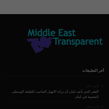
آخر التعليقات
على
قارىء
الفقر الذي يأنف لبنان أن يراه: الانهيار الصامت للطبقة الوسطى
المنسية في لبنان
على
قارىء