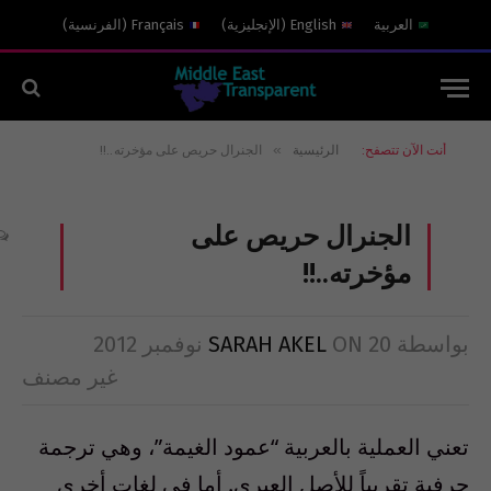
العربية
English
(
الإنجليزية
)
Français
(
الفرنسية
)
»
أنت الآن تتصفح:
الرئيسية
الجنرال حريص على مؤخرته..!!
الجنرال حريص على
مؤخرته..!!
بواسطة
20 نوفمبر 2012
ON
SARAH AKEL
غير مصنف
تعني العملية بالعربية “عمود الغيمة”، وهي ترجمة
حرفية تقريباً للأصل العبري. أما في لغات أخرى