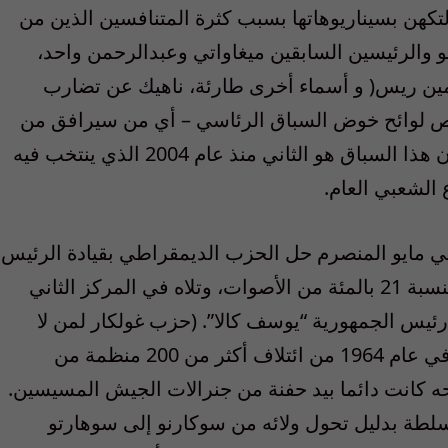
لصعب التكهن بسيناريوهاتها بسبب كثرة المتنافسين الذين من
نو والرئيسين السابقين ميغاواتي وعبدالرحمن واحد،
ن ريس( و أسماء أخرى طارئة، ناهيك عن تضارب
 خص لوائح خوض السباق الرئاسي – أي من سيرافق من
للفوز بمنصب نائب رئيس الجمهورية، علما بأن هذا السباق هو الثاني منذ عام 2004 الذي ينتخب فيه
الشعبي العام.
 في مايو المنصرم حل الحزب الديمقراطي بقيادة الرئيس
“سوسيلو بامبانغ يودويونو” في المركز الأول بنسبة 21 بالمئة من الأصوات، وتلاه في المركز الثاني
ة نائب رئيس الجمهورية “يوسف كالا”. (حزب غولكار لمن لا
يعرفه أسسه الرئيس الأسبق احمد سوكارنو في عام 1964 من ائتلاف أكثر من 200 منظمة من
ه كانت دائما بيد حفنة من جنرالات الجيش المسيسين.
لطة بدليل تحول ولائه من سوكارنو إلى سوهارتو