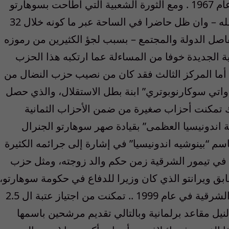
بمجرد بروز الأخير كقائد غير منازع للبلاد في عام 1967 . ومع الثورة الشعبية التي أطاحت بسوهارتو
في عام 1998 ضعف نفوذ الحزب وتشتت شمله – وان ظل حاضرا في الساحة عبر ما كونه خلال 32
ل الدولة والمجتمع – بسبب لجؤ الكثيرين من رموزه
ية الجديدة خوفا من المساءلة عما ارتكبه هذا الحزب
أما المركز الثالث فقد كان من نصيب حزب النضال من
اواتي سوكارنوبوتري” ابنة بطل الاستقلال، والذي حصل
ات. إلى ذلك تمكنت أحزاب صغيرة من ضمن الأحزاب الثمانية
 اندونيسيا العظمى” بقيادة صهر سوهارتو الجنرال
اسم “بينوشيه اندونيسيا” في إشارة إلى جرائمه الكثيرة
 في تيمور الشرقية زمن حكم والد زوجته، ومثل حزب
سابق ويرانتو الذي كان وزيرا للدفاع في حكومة سوهارتو،
والمتهم دوليا بارتكاب جرائم حرب في تيمور الشرقية في عام 1999 .. تمكنت من اجتياز عتبة ال 2.5
نيل مقاعد برلمانية وبالتالي تقديم مرشحين باسمها