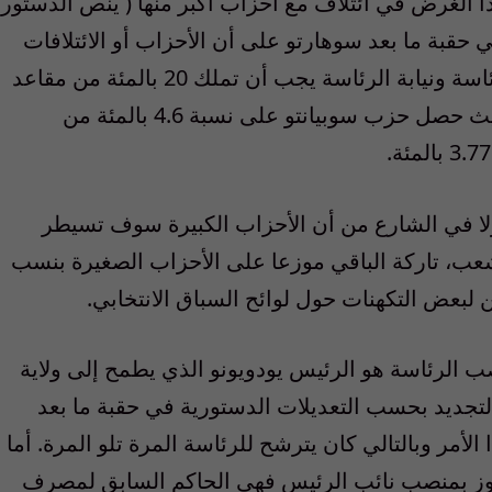
ذا الغرض في ائتلاف مع أحزاب أكبر منها ( ينص الدستور
حقبة ما بعد سوهارتو على أن الأحزاب أو الائتلافات
السياسية التي ترغب في تقديم مرشحيها للرئاسة ونيابة الرئاسة يجب أن تملك 20 بالمئة من مقاعد
البرلمان أو 25 بالمئة من أصوات الشعب)، حيث حصل حزب سوبيانتو على نسبة 4.6 بالمئة من
ولا في الشارع من أن الأحزاب الكبيرة سوف تسيطر
ة من أصوات الشعب، تاركة الباقي موزعا على الأحزاب الصغيرة بنسب
ن لبعض التكهنات حول لوائح السباق الانتخابي.
ب الرئاسة هو الرئيس يودويونو الذي يطمح إلى ولاية
تجديد بحسب التعديلات الدستورية في حقبة ما بعد
أمر وبالتالي كان يترشح للرئاسة المرة تلو المرة. أما
وز بمنصب نائب الرئيس فهي الحاكم السابق لمصرف