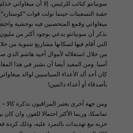
سوبيانتو كنائب للرئيس، إلا أن ميغاواتي خذلت
حقبة التسعينات حينما تولت قوات “كوستارد” 
ميغاواتي وقمع المتحصنين فيه بوحشية واختط
نذكر أن سوبيانتو يدعي بوجود أكثر من مليون 
التي أقام فيها لسكانها مشاريع تنموية من خل
من خلال استغلاله لأموال أخيه هاشم الذي ص
آسيا. ومن المفيد أيضا أن نشير في هذا المقا
كان أحد ألد الأعداء السياسيين لوالد ميغاوات
بأصدقاء أو أعداء دائمين!
ومن جهة أخرى يعتبر المراقبون تذكرة كالا – و
تماسكا، وربما الأكثر احتمالا للفوز، وان كا
حزبه مع تهديدات بالتمرد عليه، وذلك كردة ف