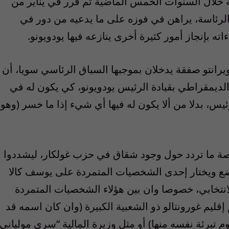
 خلال السنوات الخمس الماضية ثم قرر في يناير من
الرئاسة، يراهن في فوزه على ما يدعيه من دور في
ه بإنجاز أمور كثيرة أخرى ينازعه فيها يودويونو.
يرانتو صفقة يدخلان بموجبها السباق الرئاسي سويا، أن
لديمقراطي بقيادة الرئيس يودويونو، كي يكون له في
، بدلا من ألا يكون له فيها أي شيء إذا ما خسر (وهو
 فرصة ما تردد حول وجود شقاق في حزب غولكار، ليشددوا
ع ويختار إحدى الشخصيات المتمردة على يوسف كالا
انتخابي، خصوصا وان بين هؤلاء الشخصيات المتمردة
ليم غورونتالو ذو الشعبية الكبيرة (وان كان اسمه قد
تبرئة نفسه منها) أو مثل وزيرة المالية “سري مولياني