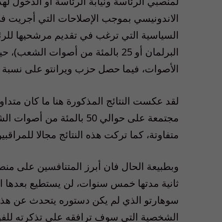
لمنصبي الرئاسة ونيابة الرئاسة أو الدخول له
الاندونيسي بموجب الإصلاحات التي أجريت في 
الأصوات، فيما حصل حزب ويرانتو على نسبة 3.77 بالمئة.
لقد عكست النتائج المذكورة هنا ما كان متدا
مجتمعة على حوالي 50 بالمئ
متفاوتة، كما تركت هذه النتائج مجالا للمراقبي
وبطبيعة الحال فان أبرز المتنافسين على منص
ثانية مدتها خمس سنوات، لن يستطيع بعدها ال
سوهارتو الذي لم يكن دستوره يتحدث عن هذا ال
الشخصية التي سوف ترافقه على تذكرته للف