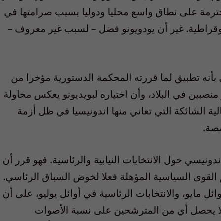
ترمة على نطاق واسع محليا ودوليا بسبب صرامتها في
وقراطية. غير أن يودويونو فضل – لسبب غير معروف –
بأنه تطبيق لما قررته المحكمة الدستورية مؤخرا من
نصبين في البلاد، وأن اختياره لبويديونو يعكس محاولة
الية الشائكة التي تعاني منها اندونيسيا في ظل أزمة
صة.
نيسي حول الانتخابات النيابية والرئاسية. فهو قرر أن
م القوى السياسية المؤهلة فعلا لخوض السباق الرئاسي.
وائل مايو، والانتخابات الرئاسية في أوائل يوليو، على أن
ا لا يحصل أي من المترشحين على نسبة الأصوات