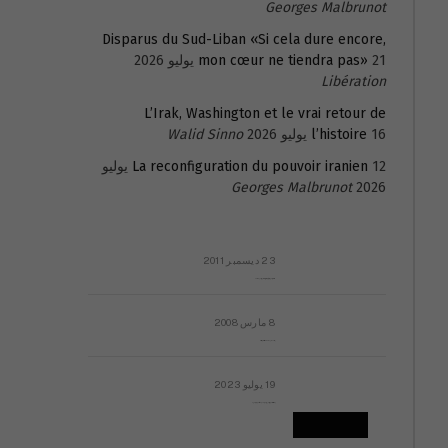
Georges Malbrunot
Disparus du Sud-Liban «Si cela dure encore,
21 يوليو 2026
mon cœur ne tiendra pas»
Libération
L’Irak, Washington et le vrai retour de
16 يوليو 2026
l’histoire
Walid Sinno
La reconfiguration du pouvoir iranien
12 يوليو
Georges Malbrunot
2026
23 ديسمبر 2011
عائلة المهندس طارق الربعة: أين دولة القانون والموسسات؟
8 مارس 2008
رسالة مفتوحة لقداسة البابا شنوده الثالث
19 يوليو 2023
إشكاليات التقويم الهجري، وهل يجدي هذا التقويم أيُ نفع؟