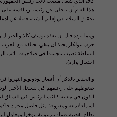
كالا، الذي شغل منصب نائب رئيس الجمهورية
هذا العام أن يتخلى عن رئيسه وينافسه على 
تحقيق السلام في إقليم آتشيه، فضلا عن ادعاءات
ومما تردد قبل أن يعقد يوسف كالا والجنرال و
حزب غولكار يحبذ أن يبقي تحالفه مع الحزب ا
السلطة نصيب مجسدا في صلاحيات نائب الرئيس
احتمال وارد).
و الجدير بالذكر أن أنصار يودويونو انتهزوا
ضغوطهم على زعيمهم كي يستغل الأخير الوض
ليكون في معيته كنائب للرئيس في السباق ال
أسماء لامعه ومعروفة مثل فاضل محمد حاكم إق
تطلخ بقضية فساد مزعومة مؤخرا ويحاول اليوم 