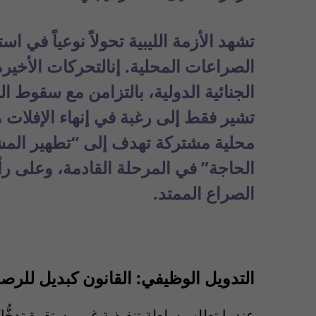
تشهد
الأزمة
الليبية
تحولا
ً
نوعيا
ً
في
است
الصراعات
المحلية
.
إن
التحركات
الأخيرة
الجنائية
الدولية
،
بالتزامن
مع
سقوط
ال
تشير
فقط
إلى
رغبة
في
إنهاء
الإفلات
م
محلية
مشتركة
تهدف
إلى
“
تطهير
المش
الحاجة
”
في
المرحلة
القادمة
،
وعلى
رأ
الصراع
الممتد
.
التدويل
الوظيفي
:
القانون
كبديل
للرص
عندما
تطلب
سلطة
تنفيذية
غير
مستقرة
تدخُّل