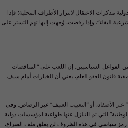
دولية
مذكرات
الاعتقال
لابتزاز
الأطراف
المحلية
؛
فإذا
رعية
البقاء
“،
وإذا
رفضت
،
و
جهت
إليها
تهم
التستر
على
ن
الفواعل
السياسيين
.
إن
اللعب
على
“
المناقصات
فية
قانون
العفو
العام
،
يعني
أن
الخيارات
أمام
سيف
”
عبر
الأصفاد
،
أو
“
التغييب
العنيف
”
عبر
الرصاص
.
وفي
لوطنية
”
التي
تم
التنازل
عنها
طواعية
لمؤسسات
دولية
رمز
سياسي
في
هذه
الظروف
لن
يغلق
ملف
الصراع
،