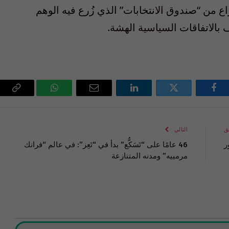
اع
من
“
صندوق
الانتخابات
”
الذي
ز
رع
فيه
الوهم
ف
بالاتفاقات
السياسية
الهشة
.
فيسبوك
تويتر
لينكدإن
البريد
واتساب
Copy
الإلكتروني
Link
ق
التالي
ر
46 عامًا على “تَسَكُّع” بدأ في “تَعِز”: في عالم “فرانك
مرمييه” ومدنه المتنازعة