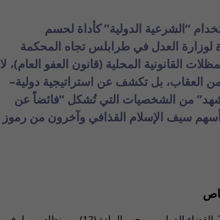
خدام
“
الشرعية
الدولية
”
كأداة
لحسم
لوزارة
العدل
في
طرابلس
تجاه
المحكمة
مظلات
القانونية
المحلية
(
قانون
العفو
العام
)،
لا
ن
العقاب
،
بل
تكشف
عن
استراتيجية
دولية
–
هد
”
من
الشخصيات
التي
ت
شكل
“
فائضا
ً
عن
سهم
سيف
الإسلام
القذافي
وآخرون
من
رموز
اص
َ
القضاء
الدولي
بموجب
المادة
(12)
من
نظام
روما
،
فهي