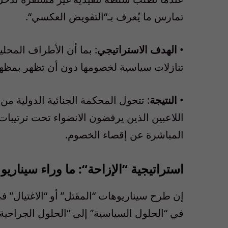
تمارس
ما
ي
عرف
بـ
“
التفويض
العكسي
“.
•
الهدف
الاستراتيجي
:
بما
أن
الأطراف
المحلي
تنازلات
سياسية
لخصومها
دون
أن
تظهر
بمظه
•
النتيجة
:
تتحول
المحكمة
الجنائية
الدولية
من
اللاعبين
الذين
يرفضون
الانضواء
تحت
ترتيبات
المباشرة
عن
إقصاء
الخصوم
.
استراتيجية
“
الإزاحة
“:
ما
وراء
سيناريو
إن
طرح
سيناريوهات
“
المقتل
”
أو
“
الاغتيال
”
في
في
“
الحلول
السياسية
”
إلى
“
الحلول
الجراحية