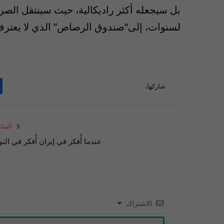
بل
سيجعله
أكثر
راديكالية
،
حيث
سينتقل
الصر
لسنوات
،
إلى
“
صندوق
الرصاص
”
الذي
لا
يعتر
شاركها.
الساب
عندما أُفكر في إيران أُفكر في النو
الاشتراك