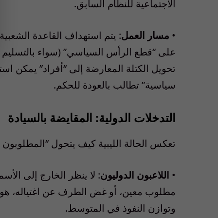
الاجتماعية
للنظام
السابق
.
•
مسار
العمل
:
يتم
استهداف
القاعدة
الشعبية
على
“
قطع
الرأس
السياسي
” (
سواء
بالتسليم
تحويل
الكتلة
المعارضة
إلى
“
أفراد
”
يمكن
استي
سياسية
”
تطالب
بالعودة
للحكم
.
التدخلات
الدولية
:
المقايضة
بالسيادة
تعكس
الحالة
الليبية
كيف
يتحول
“
المطلوبون
•
اللاعبون
الدوليون
:
لا
ينظر
الخارج
إلى
الأسم
مطلوب
معين
،
أو
غض
الطرف
عن
اغتياله
،
هو
وتوازن
النفوذ
في
المتوسط
.