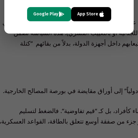
Google Play
App Store
عبر
الوعود
بالدمج
المالي
والإداري
،
مع
العمل
بالتوازي
للجنائية
أو
بالتغييب
القسري
).
هذه
السياسة
تضمن
عابهم
داخل
أجهزة
الدولة
،
بدلا
ً
من
بقائهم
“
كتلة
دوليا
ً”
إلى
أوراق
مقايضة
في
بورصة
المصالح
الخارجية
.
اء
كأفراد
،
بل
كـ
“
قيم
تفاوضية
“.
فالضغط
لتسليم
جزء
من
صفقة
أوسع
تتعلق
بالطاقة
،
القواعد
العسكرية
،