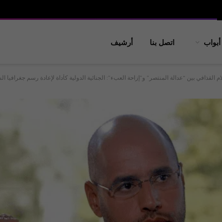
أبواب
اتصل بنا
أرشيف
 القذافي بين “عدالة المنتصر” و”إزاحة العبء”: الجنائية الدولية كأداة لإعادة رسم جغرافيا الس