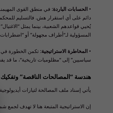
•
الحسابات
الباردة
:
في
منطق
القوى
المهيمنة
دائم
على
أي
استقرار
هش
.
فالتسليم
للمحكم
ي
حيي
قواعدهم
الشعبية
،
بينما
يمثل
“
الاغتيال
”
المسؤولية
لـ
“
أطراف
مجهولة
”
أو
“
اضطرابات
•
المخاطرة
الاستراتيجية
:
تكمن
الخطورة
في
سياسيين
”
إلى
“
مظلوميات
تاريخية
“،
ما
قد
يف
هندسة
“
المصالحات
الناقصة
”
وتفكيك
يأتي
إسناد
ملف
المصالحة
لتيارات
أيديولوجية
إن
الاستراتيجية
المتبعة
هنا
لا
تهدف
لجمع
شم