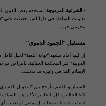
•
الشرعية
المزدوجة
:
تستخدم
بعض
القوى
ال
تعاونت
السلطة
في
طرابلس
،
حصلت
على
“
ش
مجرمي
حرب
.
مستقبل
“
الجمود
الدموي
“
إن
ليبيا
أمام
مشهد
“
نهاية
اللعبة
”
لجيل
كامل
م
الدولية
”
عبر
المحكمة
الجنائية
،
بالتزامن
مع
تص
الإسلام
القذافي
وغيره
قد
تلاشت
.
السيناريو
القادم
يتأرجح
بين
“
التدويل
القسري
كلتا
الحالتين
،
فإن
الخاسر
الأكبر
هو
“
السيادة
ا
لتصفية
حسابات
محلية
.
إن
مقتل
أو
تغييب
أي