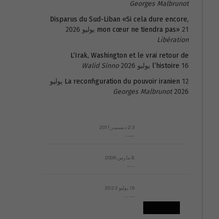
Georges Malbrunot
Disparus du Sud-Liban «Si cela dure encore,
21 يوليو 2026
mon cœur ne tiendra pas»
Libération
L’Irak, Washington et le vrai retour de
16 يوليو 2026
l’histoire
Walid Sinno
La reconfiguration du pouvoir iranien
12 يوليو
Georges Malbrunot
2026
23 ديسمبر 2011
عائلة المهندس طارق الربعة: أين دولة القانون والموسسات؟
8 مارس 2008
رسالة مفتوحة لقداسة البابا شنوده الثالث
19 يوليو 2023
إشكاليات التقويم الهجري، وهل يجدي هذا التقويم أيُ نفع؟