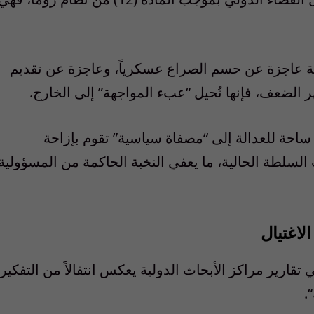
ة
عاجزة
عن
حسم
الصراع
عسكريا
ً،
وعاجزة
عن
تقديم
ر
الضعف
،
فإنها
ت
حيل
“
عبء
المواجهة
”
إلى
الخارج
.
ساحة
للعدالة
إلى
“
مصفاة
سياسية
”
تقوم
بإزاحة
السلطة
الحالية
،
ما
يعفي
النخبة
الحاكمة
من
المسؤولية
الاغتيال
تقارير
مراكز
الأبحاث
الدولية
يعكس
انتقالا
ً
من
التفكير
“.