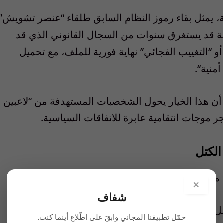
،
يمثل
بقاء
رموز
النظام
السابق
طلقاء
“
عنصر
تشويش
”
ة
قد
يستغرق
سنوات
من
السجال
القانوني
الذي
قد
أو
“
التغييب
الفجائي
”
نهاية
فورية
للملف
،
مع
تحميل
أمنية
“.
أن
هذا
الخيار
يحول
الشخصيات
المستهدفة
من
“
لاعبين
جر
موجات
انتقامية
عابرة
للاتفاقات
السياسية
.
الكتل
محددة
كجزء
من
عملية
“
تفكيك
الولاءات
“.
×
شفاف
ل
الليبيين
بقدر
ما
تهدف
إلى
“
تدجين
”
القواعد
حمّل تطبيقنا المجاني وابقَ على اطّلاع أينما كنت.