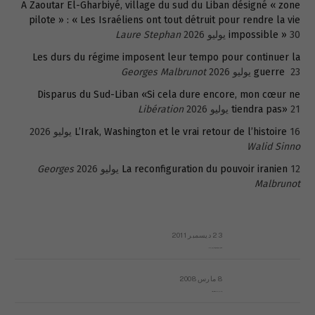
A Zaoutar El-Gharbiyé, village du sud du Liban désigné « zone
pilote » : « Les Israéliens ont tout détruit pour rendre la vie
30 يوليو 2026
impossible »
Laure Stephan
Les durs du régime imposent leur tempo pour continuer la
23 يوليو 2026
guerre
Georges Malbrunot
Disparus du Sud-Liban «Si cela dure encore, mon cœur ne
21 يوليو 2026
tiendra pas»
Libération
16 يوليو 2026
L’Irak, Washington et le vrai retour de l’histoire
Walid Sinno
12 يوليو 2026
La reconfiguration du pouvoir iranien
Georges
Malbrunot
23 ديسمبر 2011
عائلة المهندس طارق الربعة: أين دولة القانون والموسسات؟
8 مارس 2008
رسالة مفتوحة لقداسة البابا شنوده الثالث