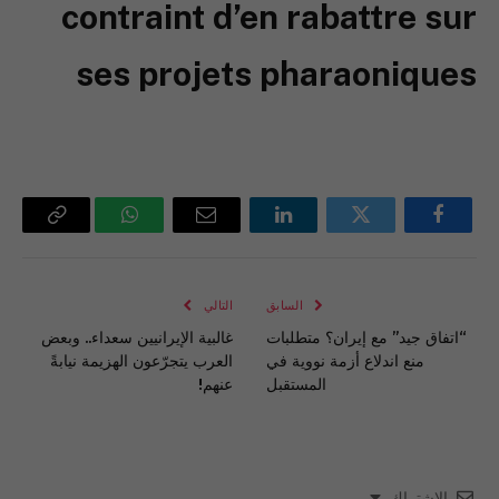
contraint d’en rabattre sur
ses projets pharaoniques
فيسبوك
تويتر
لينكدإن
البريد
واتساب
Copy
الإلكتروني
Link
السابق
التالي
“اتفاق جيد” مع إيران؟ متطلبات
غالبية الإيرانيين سعداء.. وبعض
منع اندلاع أزمة نووية في
العرب يتجرّعون الهزيمة نيابةً
المستقبل
عنهم!
الاشتراك