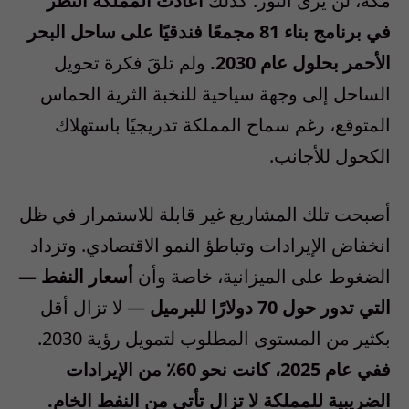
مكة، لن يرى النور. كذلك
أعادت المملكة النظر
في برنامج بناء 81 مجمعًا فندقيًا على ساحل البحر
الأحمر بحلول عام 2030.
ولم تلقَ فكرة تحويل
الساحل إلى وجهة سياحية للنخبة الثرية الحماس
المتوقع، رغم سماح المملكة تدريجيًا باستهلاك
الكحول للأجانب.
أصبحت تلك المشاريع غير قابلة للاستمرار في ظل
انخفاض الإيرادات وتباطؤ النمو الاقتصادي. وتزداد
الضغوط على الميزانية، خاصة وأن
أسعار النفط —
التي تدور حول 70 دولارًا للبرميل
— لا تزال أقل
بكثير من المستوى المطلوب لتمويل رؤية 2030.
ففي عام 2025، كانت نحو 60٪ من الإيرادات
الضريبية للمملكة لا تزال تأتي من النفط الخام.