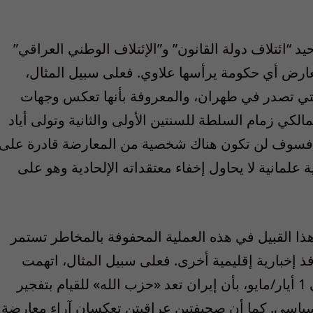
 “ائتلاف دولة القانون” و”الإئتلاف الوطني العراقي”
ن تعارض أي حكومة يرأسها علاوي. فعلى سبيل المثال،
تي تصدر في طهران، والمعروفة بأنها تعكس وجهات
الكي زمام السلطة للسنتين الأولى والثانية وتولى أياد
ن… فسوف لن تكون هناك شخصية من المعارضة قادرة على
علمانية لا يحاول إخفاء معتقداته الإلحادية وهو على
هذا القبيل في هذه العملية المحفوفة بالمخاطر تستمر
فذ إخبارية إقليمية أخرى. فعلى سبيل المثال، اتهمت
صحيفة يومية عراقية في عنوانها الرئيسي في 1 أيار/مايو، بأن إيران تعد «حزب الله» للقيام بتفجير
سياسي. كما أن صحيفتين عراقيتن تعكسان آراء معارضة