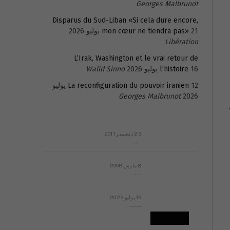
Georges Malbrunot
Disparus du Sud-Liban «Si cela dure encore,
21 يوليو 2026
mon cœur ne tiendra pas»
Libération
L’Irak, Washington et le vrai retour de
16 يوليو 2026
l’histoire
Walid Sinno
La reconfiguration du pouvoir iranien
12 يوليو
Georges Malbrunot
2026
23 ديسمبر 2011
عائلة المهندس طارق الربعة: أين دولة القانون والموسسات؟
8 مارس 2008
رسالة مفتوحة لقداسة البابا شنوده الثالث
19 يوليو 2023
إشكاليات التقويم الهجري، وهل يجدي هذا التقويم أيُ نفع؟