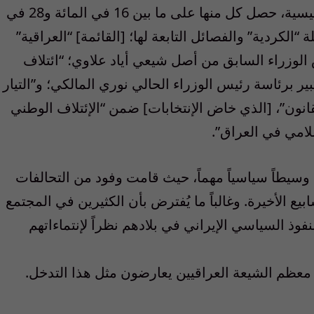
وتقاسم السلطة بين أربعة تحالفات أحزاب رئيسية، حصل كل منها على ما بين 16 في المائة و28 في
“الكردية” والفصائل التابعة لها؛ [القائمة] “العراقية”
س الوزراء السابق من أصل شيعي أياد علاوي؛ “ائتلاف
ير برئاسة رئيس الوزراء الحالي نوري المالكي؛ و”التيار
انون”، [الذي خاض الإنتخابات] ضمن “الإئتلاف الوطني
لامي في العراق”.
 وسيطاً سياسياً مهماً، حيث قامت وفود من التحالفات
يع الأخيرة. وغالباً ما يُفترض بأن الكثيرين في المجتمع
وذ السياسي الإيراني في بلادهم نظراً لإنتماءاتهم
 معظم الشيعة العراقيين يعارضون مثل هذا التدخل.