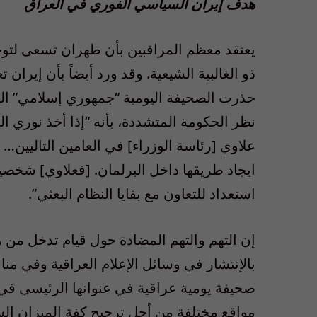
هدف إيران السياسي الفوري في العراق
يعتقد معظم المراقبين بأن طهران تسعى لتوحيد
ذو الغالبية الشيعية. وقد ورد أيضاً بأن إيرا
حذرت الصحيفة اليومية “جمهوري إسلامي” ال
نظر الحكومة المتشددة، بأنه “إذا أخذ نوري الم
علاوي [رئاسة الوزراء] في العامين التاليي
ايجاد طريقها داخل البرلمان. [فعلاوي] شخصية 
استعداد للتعاون مع بقايا النظام البعثي”.
إن التهم والتهم المضادة حول قيام تدخل من 
بالإنتشار في وسائل الإعلام العراقية وفي منا
مواقع مختلفة من أجل ترجيح كفة الميزان ال