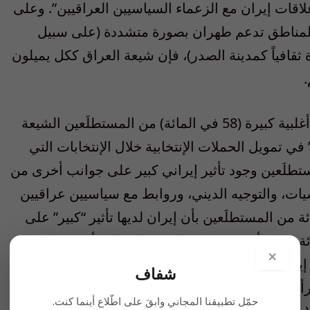
(18 في المائة) حول “علاقات إيران مع الزعماء السياسيين العراقيين”. وعلى
المناطق تدعم طهران بصورة متشددة (على سبيل
 ثقافياً كمدينة الصدر)، فإن شيعة العراق ككل يميلون
إن هذه النتائج مثيرة للإهتمام [من غيرها] لأن أغلبية كبيرة (58 في المائة) من المستطلَعين الشيعة
 في تمويل الحملات الإنتخابية خلال الإنتخابات التي
طلَعين وجود تأثير إيراني كبير على جوانب أخرى من
شيات، والتوجيه الديني، وروابط مع سياسيين عراقيين
سبيل المثال، يعتقد 48 في المائة من المستطلَعين بأن إيران لديها تأثير “كبير” على
أنشطة الميليشيات، في حين قال 33 في المائة منهم بأنه “صغير”. وعلاوة على ذلك، أعرب 17 في
×
جابية تجاه الرئيس الإيراني محمود أحمدي نجاد: لكن
شفاف
قليل كان له رأي سلبي عنه، بينما قال بقية المستطلعين بأنهم
حمّل تطبيقنا المجاني وابقَ على اطّلاع أينما كنت.