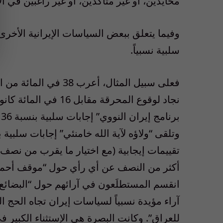
محايدين، أو غير متأكدين، أو غير راغبين في الإ
وفيما يتعلق ببعض السياسات الإيرانية الأخرى، 
سلبية نسبياً.
فعلى سبيل المثال، أع
نجاد لوقوع المحرقة مق
تقييمات إيجابية (مع اختيار ما يقرب من نصف 
أكثر من النصف عن أي رأي حول “موقف أحمدي ن
انقسم المستطلَعون في آرائهم حول “البضائع ا
آراء مؤيدة نسبياً لسياسات إيران تجاه الحج ا
للعراق”. وكانت البصرة هي الإستثناء الكبير