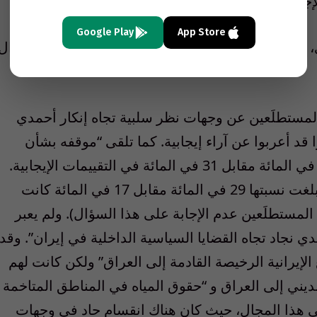
جابة.
Google Play
App Store
كانت الآراء الشيعية العراقية أقل وضوحاً ولكنها لا تزال
رب 38 في المائة من المستطلَعين عن وجهات نظر سلبية تجاه إنكار أحمدي
ابل 16 في المائة كانوا قد أعربوا عن آراء إيجابية. كما تلقى “موقفه بشأن
برنامج إيران النووي” إجابات سلبية بنسبة 36 في المائة مقابل 31 في المائة في التقييمات الإيجابية.
وتلقى “ولاؤه لآية الله خامنئي” إجابات سلبية بلغت نسبتها 29 في المائة مقابل 17 في المائة كانت
المستطلَعين عدم الإجابة على هذا السؤال). ولم يعبر
جاد تجاه القضايا السياسية الداخلية في إيران”. وقد
لإيرانية الرخيصة القادمة إلى العراق” ولكن كانت لهم
لديني إلى العراق و “حقوق المياه في المناطق المتاخمة
 في هذا المجال، حيث كان هناك انقسام حاد في وجهات