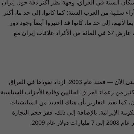
كان السنة في العراق، وجهة نظر أكثر دقة حول إيران.
 آراء سلبية من العرب السنة؛ كما كانوا، إلى حد ما، أكثر
ما لأنهم، إلى حد ما، كانوا قد اعتبروا أيضاً وجود دور
إيراني أقل تأثيراً داخل العراق. وحتى مع ذلك، عارض 67 في المائة من الأكراد علاقات إيران مع
أثبتت استراتيجية طهران العامة نجاحاً نسبياً حتى الآن — فمنذ عام 2003، ازداد نفوذها في العراق
ير من زعماء العراق الحاليين وقادة الأحزاب السياسية
، كما تفيد التقارير بأن هناك العديد من الميليشيات
كومة الإيرانية. بالإضافة إلى ذلك، قفز حجم التجارة