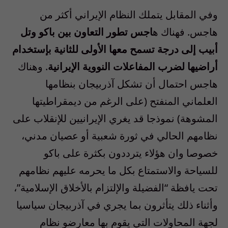
وفي المقابل يتملك النظام الإيراني أكثر من
هاجس. فهناك ه
اجس تطور التعاون بين باكو وتل
أبيب إلى درجة تسمح معها الأولى للثانية بإستخدام
أراضيها لضرب المفاعلات النووية الإيرانية
. وهناك
هاجس احتمال أن تشكل آذربيجان بنظامها
العلماني المنفتح (على الرغم من ديمقراطيتها
المشوهة) نموذجا قد يغري الإيرانيين للإنقلاب على
نظامهم الحالي في ثورة شعبية أو عصيان مدني،
خصوصا وان هؤلاء يترددون بكثرة على باكو
للسياحة والاستمتاع بكل ما يحرمه عليهم نظامهم
تحت يافظة “الفضيلة والإلتزام بالأخلاق الإسلامية”،
وأثناء ذلك يتأثرون بما يجري في آذربيجان سياسيا
لجهة المحاولات التي يقوم بها معارضو نظام