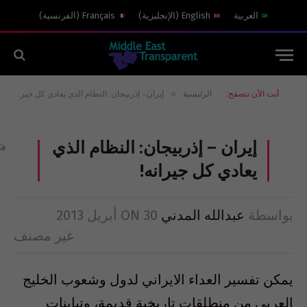
العربية
English
(
الإنجليزية
)
Français
(
الفرنسية
)
»
أنت الآن تتصفح:
الرئيسية
إيران – إذربيجان: النظام الذي يعادي كل جيرانه!
إيران – إذربيجان: النظام الذي
يعادي كل جيرانه!
بواسطة
عبدالله المدني
30 أبريل 2013
ON
غير مصنف
يمكن تفسير العداء الايراني لدول وشعوب الخليج
العربي من منطلقات تاريخية قديمة، وتباينات