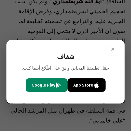
السافاك “
آية الله شريعتمداري
“. ولم يكن سبب
تحجيم الخميني لشريعتمداري، وفرض الإقامة
الجبرية عليه، والتراجع عن تسميته كخليفة له،
سوى ان الأخير آذري لا ينتمي إلى القومية
الفارسية. ويبدو أن تلك الثقة تراجعت أكثر بقيام
×
الخميني بالتخلص من كل رفاق ومؤيدي
شفاف
شريعتمداري في حزب “شعب إيران المسلم”
حمّل تطبيقنا المجاني وابقَ على اطّلاع أينما كنت.
بالإعدام شنقا في عام 1979، الأمر الذي تسبب في
حدوث صدامات واسعة، وعصيان مدني كبير في
Google Play
App Store
تبريز ما بين عامي 1979 و 1980. ولم يكن هناك
مجال لعودة الثقة حتى في ظل وجود شخص آذاري
في قمة السلطة في طهران مثل المرشد الحالي
“علي خامنائي”.