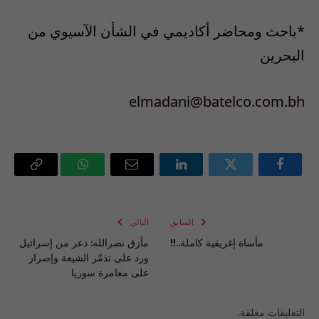
*باحث ومحاضر أكاديمي في الشأن الآسيوي من
البحرين
elmadani@batelco.com.bh
فيسبوك
تويتر
لينكدإن
البريد
واتساب
Copy
الإلكتروني
Link
السابق
التالي
مأساة إغريقية كاملة..!!
مأزق نصرالله: ذعر من إسرائيل
ورد على تذمّر الشيعة وإصرار
على مغامرة سوريا
التعليقات مغلقة.