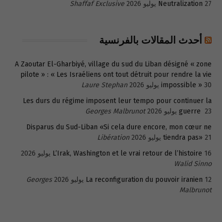
27 يوليو 2026
Neutralization
Shaffaf Exclusive
أحدث المقالات بالفرنسية
A Zaoutar El-Gharbiyé, village du sud du Liban désigné « zone
pilote » : « Les Israéliens ont tout détruit pour rendre la vie
30 يوليو 2026
impossible »
Laure Stephan
Les durs du régime imposent leur tempo pour continuer la
23 يوليو 2026
guerre
Georges Malbrunot
Disparus du Sud-Liban «Si cela dure encore, mon cœur ne
21 يوليو 2026
tiendra pas»
Libération
16 يوليو 2026
L’Irak, Washington et le vrai retour de l’histoire
Walid Sinno
12 يوليو 2026
La reconfiguration du pouvoir iranien
Georges
Malbrunot