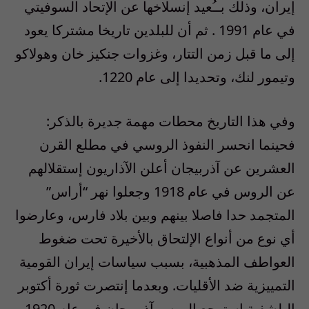
إيران، وذلك بــُعيد إنسلاخها عن الإتحاد السوفيتي
في عام 1991 . ثم أن للبلدين تاريخا مشتركا يعود
إلى ما قبل زمن التتار، وغزوات جنكيز خان وهولاكو
وتيمور لنك، وتحديدا إلى عام 1220.
وفي هذا التاريخ محطات مهمة جديرة بالذكر:
فحينما انحسر النفوذ الروسي في مطلع القرن
العشرين عن آذربيجان أعلن الآذاريون إستقلالهم
عن الروس في عام 1918 وجعلوا نهر “أراس”
المتجمد حدا فاصلا بينهم وبين بلاد فارس، وعارضوا
أي نوع من أنواع الإلتحاق بالأخيرة تحت ضغوط
العواطف المذهبية، بسبب سياسات إيران القومية
التمييزية ضد الأقليات. وبعدما إنتصرت ثورة أكتوبر
البلشفية استرجع الروس آذربيجان في عام 1920،