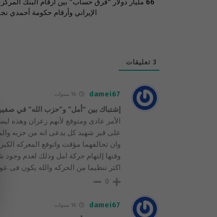
66 مليار دولار “فرق حساب” بين أرقام البنك المركز
الإيراني وأرقام حكومة أحمدي نجا
3
تعليقات
damei67
16 سنوات
إشتباك بين “أمل” و”حزب الله” في صفير 
الأمر عادى ومتوقع لأنهم زعران وهذه لي
على قبر شهيد كل يدعى انه من حزبه والمع
وان تحالفهما مؤقت واتوقع المعركه الكبرى
وقتها إلتهام حركة امل وذلك لعدم وجود 
اكثر تنظيما من الحركه والله يكون فى عو
0
damei67
16 سنوات