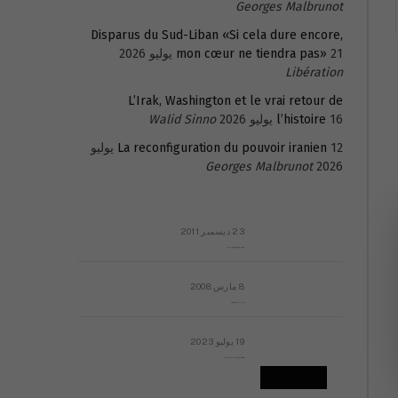
Georges Malbrunot
Disparus du Sud-Liban «Si cela dure encore,
21 يوليو 2026
mon cœur ne tiendra pas»
Libération
L’Irak, Washington et le vrai retour de
16 يوليو 2026
l’histoire
Walid Sinno
La reconfiguration du pouvoir iranien
12 يوليو
Georges Malbrunot
2026
23 ديسمبر 2011
عائلة المهندس طارق الربعة: أين دولة القانون والموسسات؟
8 مارس 2008
رسالة مفتوحة لقداسة البابا شنوده الثالث
19 يوليو 2023
إشكاليات التقويم الهجري، وهل يجدي هذا التقويم أيُ نفع؟