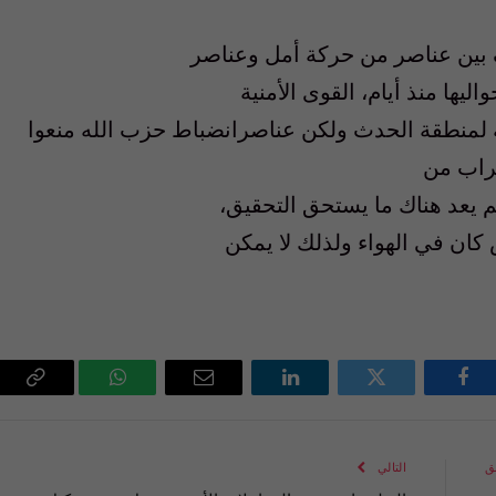
 بين عناصر من حركة أمل وعناصر
يها منذ أيام، القوى الأمنية
ية لمنطقة الحدث ولكن عناصرانضباط حزب الله منعوا
تراب من
م يعد هناك ما يستحق التحقيق،
كان في الهواء ولذلك لا يمكن
فيسبوك
تويتر
لينكدإن
البريد
واتساب
Copy
الإلكتروني
Link
ق
التالي