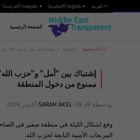
العربية
English
(
الإنجليزية
)
Français
(
الفرنسية
)
الصفحة الرئيسية
»
أنت الآن تتصفح:
الرئيسية
إشتباك بين “أمل” و”حزب الله” في ص
إشتباك بين “أمل” و”حزب الله” 
ممنوع من دخول المنطقة
بواسطة
29 أكتوبر 2009
ON
SARAH AKEL
وقع اشكال الليلة في منطقة صفير في الضاحية
المربعات الأمنية التابعة لحزب الله.