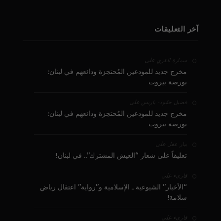
آخر التعليقات
على
سمارة القزي
مخرج جديد للمودعين المُحتجزة ودائعهم في لبنان:
بورصة بيروت
على
فضيل حمّود - باريس
مخرج جديد للمودعين المُحتجزة ودائعهم في لبنان:
بورصة بيروت
على
بيار عقل
تعليقاً على شعار “العيش المشترك”.. في لبنان!
على
قارىء
“الأخبار” الشيوعية ـ الإسلامية و”رواية” اعتقال رياض
سلامة!
على
قارىء