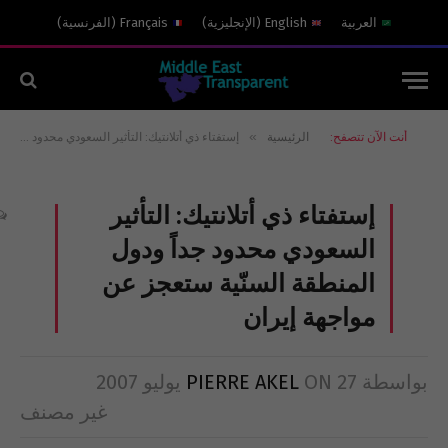
العربية
English
(
الإنجليزية
)
Français
(
الفرنسية
)
»
أنت الآن تتصفح:
الرئيسية
إستفتاء ذي أتلانتيك: التأثير السعودي محدود جداً ودول المنطقة السنّية ستعجز عن مواجهة إيران
إستفتاء ذي أتلانتيك: التأثير
السعودي محدود جداً ودول
المنطقة السنّية ستعجز عن
مواجهة إيران
بواسطة
27 يوليو 2007
ON
PIERRE AKEL
غير مصنف