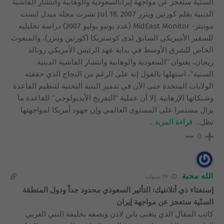
السنّية ستعجز عن مواجهة إيرانالسعودية والوهابية وانتشار الفاشية
الدينية بقلم كورتين وينزر Jul 18, 2007 نشرت مجلة ميدل ايست
مونيتر- MidEast Monitor (عدد يونيو يوليو 2007) دراسة تحليليه
للسفير الأميريكي السابق لدى كوستريكا (كورتين وينزر)، والمبعوث
الخاص للشرق الأوسط في بداية عهد الرئيس الأمريكي رونالد
ريجان، بعنوان “السعودية والوهابية وانتشار الفاشية الدينية
السنية”، استهلها بالقول إنه على الرغم من النجاح الذي حققته
الولايات المتحدة حتى الآن في تدمير البنية التحتية لتنظيم القاعدة
وشبكاتها الإرهابية. إلا أن عملية “التفريخ الأيديولوجي” للقاعدة ما
يزال مستمرا على المستوى العالمي وإن جهود أمريكا لمواجهتها
تظل
…
قراءة المزيد ..
0
الله محبة
19 سنوات
إستفتاء ذي أتلانتيك: التأثير السعودي محدود جداً ودول المنطقة
السنّية ستعجز عن مواجهة إيران
كاتب المقال الذي يتغنى بابن لادن ويصفه بخليفة النبي العربي