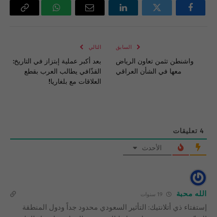
فيسبوك
تويتر
لينكدإن
البريد
واتساب
Copy
الإلكتروني
Link
السابق
التالي
واشنطن تثمن تعاون الرياض
بعد أكبر عملية إبتزاز في التاريخ:
معها في الشأن العراقي
القذّافي يطالب العرب بقطع
العلاقات مع بلغاريا!
4
تعليقات
الأحدث
الله محبة
19 سنوات
إستفتاء ذي أتلانتيك: التأثير السعودي محدود جداً ودول المنطقة