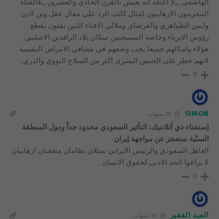
الهاشمي ,,,لا اعتقد انه يعيش بالقرن الحادي والعشرين ,,,فالقتلة
المجرمون الارهابيون امثال كاتب الرد على مقال عقل وبن لادن
وايمن الظواهري والقرضاي وملالي الافتاء الذين يفتون بقطع
رؤوس الابرياء وخاصة المسيحيين سكان بلاد الرافدين الاصليين
هؤلاء وامثالهم جميعا يجب وضعهم في مشافي الامراض النفسية
لانهم خطر على الجنس البشري اكثر من السلاح النووي والذري..
0
SIMON
19 سنوات
إستفتاء ذي أتلانتيك: التأثير السعودي محدود جداً ودول المنطقة
السنّية ستعجز عن مواجهة إيران
العاهل السعودي والرئيس الايراني يمثلان نظامان متعفنان ارهابيان
لا يراعوا الحد الادنى لحقوق الانسان .
0
العبد الفقير
19 سنوات