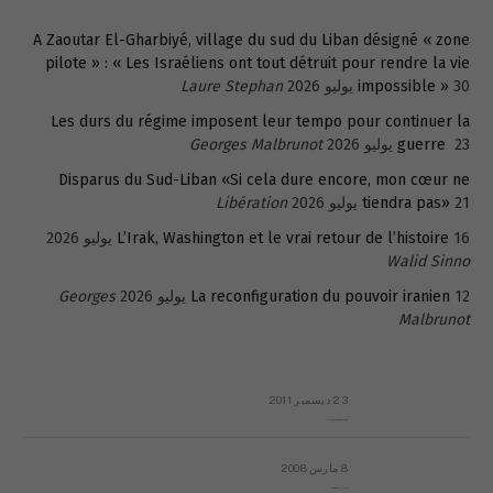
A Zaoutar El-Gharbiyé, village du sud du Liban désigné « zone
pilote » : « Les Israéliens ont tout détruit pour rendre la vie
30 يوليو 2026
impossible »
Laure Stephan
Les durs du régime imposent leur tempo pour continuer la
23 يوليو 2026
guerre
Georges Malbrunot
Disparus du Sud-Liban «Si cela dure encore, mon cœur ne
21 يوليو 2026
tiendra pas»
Libération
16 يوليو 2026
L’Irak, Washington et le vrai retour de l’histoire
Walid Sinno
12 يوليو 2026
La reconfiguration du pouvoir iranien
Georges
Malbrunot
23 ديسمبر 2011
عائلة المهندس طارق الربعة: أين دولة القانون والموسسات؟
8 مارس 2008
رسالة مفتوحة لقداسة البابا شنوده الثالث