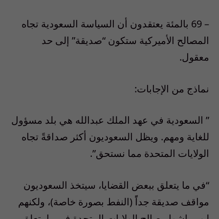
– 69 بالمئة يعتقدون أن السياسة السعودية تجاه
المصالح الأميركية ستكون “صديقة” إلى حد
معقول.
نماذج من الإجابات:
” السعودية في عهد الملك عبدالله هي بلد مسؤول
للغاية ومهم. ويظل السعوديون أكثر صداقةً تجاه
الولايات المتحدة مما نستحق”.
“في ما يتعلق ببعض القضايا، سيتخذ السعوديون
مواقف صديقة جداًً (النفط بصورة خاصة)، ولكنهم
لن يماشوا مصالح الولايات المتحدة في ما يتعلق