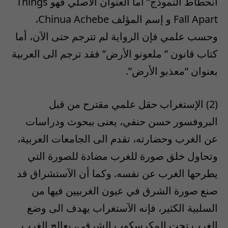
آنحطاط النموذج” أما العنوان الأصلي فهو Things
Fall Apart و إسم المؤلف Chinua Achebe،
وحسب علمي فإن الرواية لم تترجم حتى الآن، أما
كتاب قانون ” ملعونو الأرض” فقد ترجم الى العربية
بعنوان “معذبو الأرض”.
(2) الإستغراب حقل علمي مقترح من قبل
البروفسور حسن حنفي، يعنى ببحوث ودراسات
عن الغرب وحضارته، تقدم الى الجامعات العربية،
وتحاول خلق صورة للغرب مضادة للصورة التي
يطرحها الغرب عن نفسه. وكما أن الآستشراق قد
صنع صورة الشرق في عيون الغربيين فيها من
السلبية الكثير، فإنه الآستغراب يهدف الى وضع
الغرب تحت المكرسكوب الشرقي، يعالج الغرب