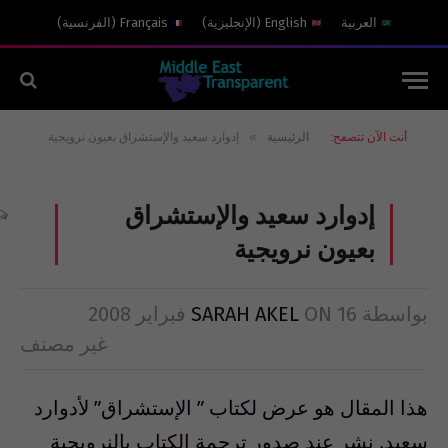
العربية
English
(
الإنجليزية
)
Français
(
الفرنسية
)
»
أنت الآن تتصفح:
الرئيسية
إدوارد سعيد والإستشراق بعيون نرويجية
إدوارد سعيد والإستشراق
بعيون نرويجية
بواسطة
16 فبراير 2008
ON
SARAH AKEL
غير مصنف
هذا المقال هو عرض لكتاب ” الإستشراق” لأدوارد
سعيد. نشر عند صدور ترجمة الكتاب بالنرويجية