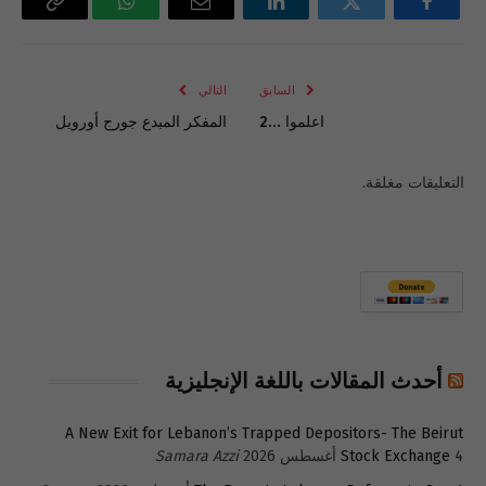
فيسبوك
تويتر
لينكدإن
البريد
واتساب
Copy
الإلكتروني
Link
السابق
التالي
اعلموا …2
المفكر المبدع جورج أورويل
التعليقات مغلقة.
أحدث المقالات باللغة الإنجليزية
A New Exit for Lebanon’s Trapped Depositors- The Beirut
4 أغسطس 2026
Stock Exchange
Samara Azzi