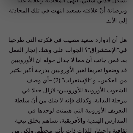
بشكل جدلي سلبي، أنهى المحادثة بإعلانه علنا
وبرصانة أنّ علاقته بسعيد انتهت في تلك المحادثة
إلى الأبد.
هل أن إدوارد سعيد مصيب في فكرته التي طرحها
في”الإستشراق”؟ الجواب على وشك إنجاز العمل
به. فمن جانب أن مما لا جدال حوله آن الأوروبيين
قد وضعوا تعريفا لغير الأوروبيين بدرجة أكبر بكثير
من العكس.. و “الإستغراب” (2) –أي وصف
الشعوب الأوروبية للأوروبيين- لازال حقلا في
مرحلة البداية. وكذلك فإنه لا شك من أنّ سلطة
التعريف الأوروبية التي هيمنت لوحدها في
المدارس الهندية والأفريقية، تساهم بخلق تبعية
ثقافية واحتقار للذات ذات تأثير محطّم. ولكن من