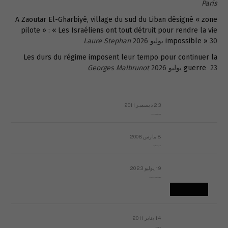
Paris
A Zaoutar El-Gharbiyé, village du sud du Liban désigné « zone
pilote » : « Les Israéliens ont tout détruit pour rendre la vie
30 يوليو 2026
impossible »
Laure Stephan
Les durs du régime imposent leur tempo pour continuer la
23 يوليو 2026
guerre
Georges Malbrunot
23 ديسمبر 2011
عائلة المهندس طارق الربعة: أين دولة القانون والموسسات؟
8 مارس 2008
رسالة مفتوحة لقداسة البابا شنوده الثالث
19 يوليو 2023
إشكاليات التقويم الهجري، وهل يجدي هذا التقويم أيُ نفع؟
14 يناير 2011
ماذا يحدث في ليبيا اليوم الجمعة؟