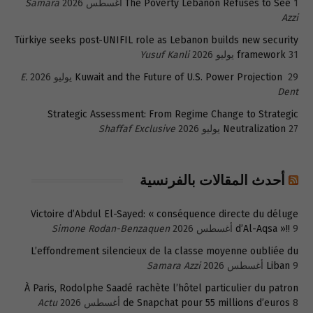
1 أغسطس 2026
The Poverty Lebanon Refuses to See
Samara
Azzi
Türkiye seeks post-UNIFIL role as Lebanon builds new security
31 يوليو 2026
framework
Yusuf Kanli
29 يوليو 2026
Kuwait and the Future of U.S. Power Projection
E.
Dent
Strategic Assessment: From Regime Change to Strategic
27 يوليو 2026
Neutralization
Shaffaf Exclusive
أحدث المقالات بالفرنسية
Victoire d’Abdul El-Sayed: « conséquence directe du déluge
9 أغسطس 2026
d’Al-Aqsa »!!
Simone Rodan-Benzaquen
L’effondrement silencieux de la classe moyenne oubliée du
9 أغسطس 2026
Liban
Samara Azzi
À Paris, Rodolphe Saadé rachète l’hôtel particulier du patron
8 أغسطس 2026
de Snapchat pour 55 millions d’euros
Actu