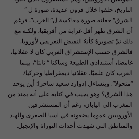
التاريخ، خلقوا خلال قرون عديدة، صورة ل ”
الشرق” جعلته صورة معاكسة ل” الغرب”. فرغم
أن الشرق ظهر أقل غرابة من أفريقيا، ولكنه مع
ذلك تمّ تصويرهُ كأنهُ النقيض التعريفي لأوروبا.
فالشرق حسب الإستشراق الغربي كان لا عقلانيا،
غامضا، أستبدادي الطبيعة وساكنا ” ثابتا”، بينما
الغرب كان علميّا، عقلانيا ديمقراطيا وحركيا/
“متحولا”. ويتساءل إدوارد سعيد ساخرا: أين يوجد
هذا الشرق؟ وهو يجيب في كتابه على أنه يمتد من
المغرب إلى اليابان، رغم أن المستشرقين
الأوروبيين عموما يضعونه في آسيا الصغرى والهند
والمناطق التي شهدت أحداث التوراة والإنجيل.