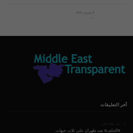
3 فبراير 2011
بيان الأقباط وحتمية التغيير ودعوة للتوقيع
آخر التعليقات
على
بيار عقل
«الحلف» ضد طهرانَ على ثلاث جبهات