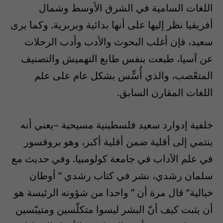
اللغات السامية في الشرق الأوسط وشمال
أفريقيا نظر إليها على أنها بدائية وبربرية. وكما يرى
سعيد، فإن أغلب البحوث والأدب وأدب الرحلات
عن آسيا، طبعت بنفس طابع التهميش والتصنيف
المتعّصب، والذي أُسٍّس بشكل عام على علم
اللغات المقارن السابق.
خلفية إدوارد سعيد فلسطينية مسيحية –يعني أنه
ينتمي إلى أقلية ضمن أقلية أكبر، وهو بروفسور
في علم الآداب في جامعة كولومبيا. وفي حديث مع
سلمان رشدي، نشر في كتاب رشدي ” أوطان
خيالية” قال مرة أن ” واحدا من شؤونه الرئيسة هو
أن يثبت كيف أنّ البشر ليسوا متكلّسين ومتيبّسين