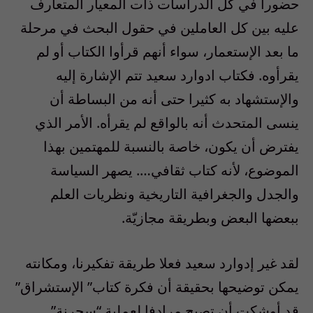
حضورا في كل الدراسات ذات المعيار المتعارف
عليه بين كل العاملين في حقول البحث في مرحلة
ما بعد الإستعمار، سواء أنهم قرأوا الكتاب أو لم
يقرأوه. فكتاب ادوارد سعيد تتم الإشارة إليه
والإستشهاد به كثيرا حتى أنه من البساطة أن
ينسى المتحدث أنه بالواقع لم يقرأه. الأمر الذي
يفترض أن يكون، خاصة بالنسبة للمهتمين بهذا
الموضوع، لأنه كتاب ثقافي…. يصهر السياسة
والجدل والجغرافية التاريخية ونظريات العلم
ببعضها البعض وبطريقة مجازيّة.
لقد غير إدوارد سعيد فعلا طريقة تفكيرنا، ومكانته
يمكن توضيحها بحقيقة أن فكرة كتاب” الإستشراق”
قد أوشكت أن تصبح مرادفا لعملية “سحرنة”