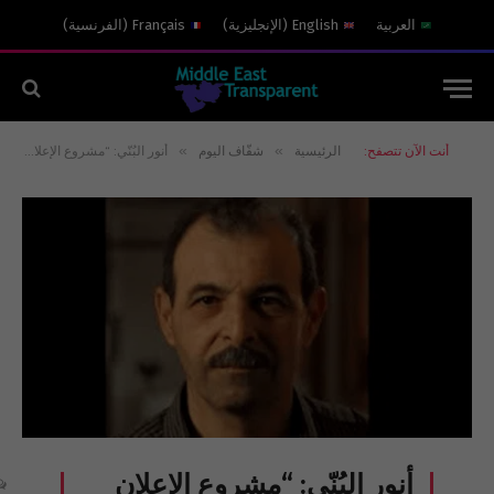
العربية
English
(
الإنجليزية
)
Français
(
الفرنسية
)
»
»
أنت الآن تتصفح:
الرئيسية
شفّاف اليوم
أنور البُنّي: “مشروع الإعلان الدستوري” تَعَدٍّ فاضح على حقوق السوريين
أنور البُنّي: “مشروع الإعلان