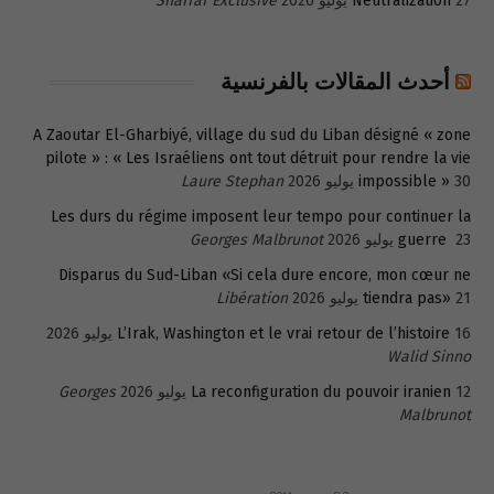
27 يوليو 2026
Neutralization
Shaffaf Exclusive
أحدث المقالات بالفرنسية
A Zaoutar El-Gharbiyé, village du sud du Liban désigné « zone
pilote » : « Les Israéliens ont tout détruit pour rendre la vie
30 يوليو 2026
impossible »
Laure Stephan
Les durs du régime imposent leur tempo pour continuer la
23 يوليو 2026
guerre
Georges Malbrunot
Disparus du Sud-Liban «Si cela dure encore, mon cœur ne
21 يوليو 2026
tiendra pas»
Libération
16 يوليو 2026
L’Irak, Washington et le vrai retour de l’histoire
Walid Sinno
12 يوليو 2026
La reconfiguration du pouvoir iranien
Georges
Malbrunot