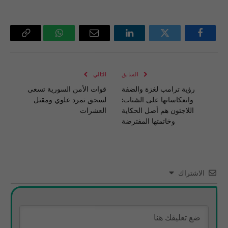
فيسبوك
تويتر
لينكدإن
البريد
واتساب
Copy
الإلكتروني
Link
السابق
التالي
رؤية ترامب لغزة والضفة
قوات الأمن السورية تسعى
وانعكاساتها على الشتات:
لسحق تمرد علوي ومقتل
اللاجئون هم أصل الحكاية
العشرات
وخاتمتها المفترضة
الاشتراك