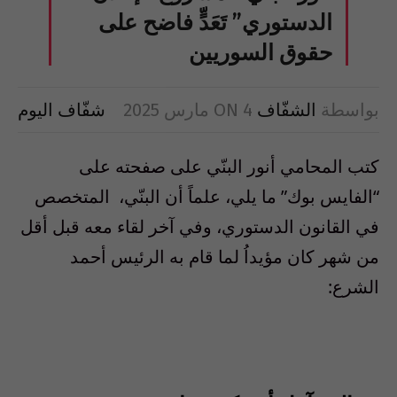
الدستوري” تَعَدٍّ فاضح على
حقوق السوريين
بواسطة
الشفّاف
4 مارس 2025
ON
شفّاف اليوم
كتب المحامي أنور البنّي على صفحته على
“الفايس بوك” ما يلي، علماً أن البنّي، المتخصص
في القانون الدستوري، وفي آخر لقاء معه قبل أقل
من شهر كان مؤيداُ لما قام به الرئيس أحمد
الشرع: