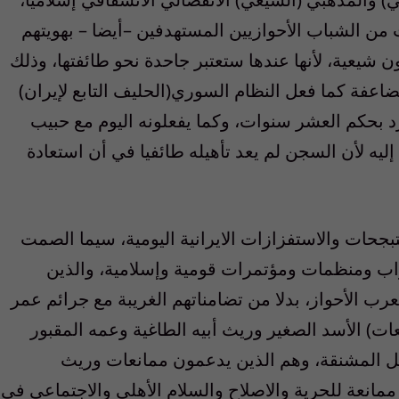
ت من الشباب الأحوازيين المستهدفين –أيضا – بهويتهم
ون شيعية، لأنها عندها ستعتبر جاحدة نحو طائفتها، وذلك
لمضاعفة كما فعل النظام السوري(الحليف التابع لإيران)
رد بحكم العشر سنوات، وكما يفعلونه اليوم مع حبيب
ليه لأن السجن لم يعد تأهيله طائفيا في أن استعادة
ات والاستفزازات الايرانية اليومية، سيما الصمت
زاب ومنظمات ومؤتمرات قومية وإسلامية، والذين
ب الأحواز، بدلا من تضامناتهم الغريبة مع جرائم عمر
ات) الأسد الصغير وريث أبيه الطاغية وعمه المقبور
بل المشنقة، وهم الذين يدعمون ممانعات وريث
مانعة للحرية والاصلاح والسلام الأهلي والاجتماعي في