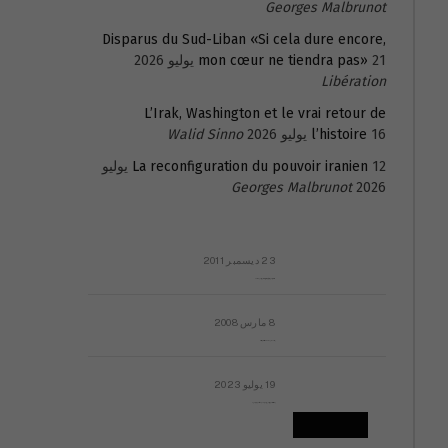
Georges Malbrunot
Disparus du Sud-Liban «Si cela dure encore,
21 يوليو 2026
mon cœur ne tiendra pas»
Libération
L’Irak, Washington et le vrai retour de
16 يوليو 2026
l’histoire
Walid Sinno
La reconfiguration du pouvoir iranien
12 يوليو
Georges Malbrunot
2026
23 ديسمبر 2011
عائلة المهندس طارق الربعة: أين دولة القانون والموسسات؟
8 مارس 2008
رسالة مفتوحة لقداسة البابا شنوده الثالث
19 يوليو 2023
إشكاليات التقويم الهجري، وهل يجدي هذا التقويم أيُ نفع؟