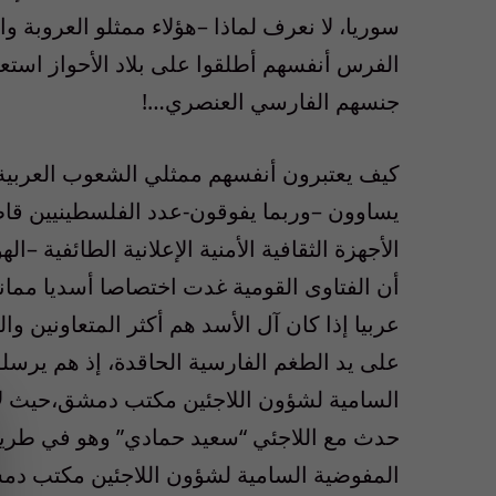
سوريا، لا نعرف لماذا –هؤلاء ممثلو العروبة و
الفرس أنفسهم أطلقوا على بلاد الأحواز استعل
جنسهم الفارسي العنصري…!
كيف يعتبرون أنفسهم ممثلي الشعوب العربية و
يساوون –وربما يفوقون-عدد الفلسطينيين قاطبة
الأجهزة الثقافية الأمنية الإعلانية الطائفية –
أن الفتاوى القومية غدت اختصاصا أسديا ممانعا
عربيا إذا كان آل الأسد هم أكثر المتعاونين و
على يد الطغم الفارسية الحاقدة، إذ هم يرسل
السامية لشؤون اللاجئين مكتب دمشق،حيث لا 
حدث مع اللاجئي “سعيد حمادي” وهو في طريقه 
المفوضية السامية لشؤون اللاجئين مكتب د