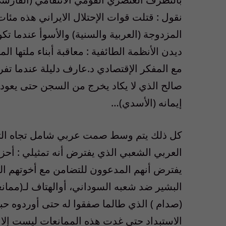
نقول : قتلت قوات الإحتلال الايراني هذه مئا
المزدوجة (العربية والسنية) والأسوأ عندما تك
ديدن الأنظمة الطائفية : معاقبة أبناء ملتها ا
مع المفكر الإقتصادي د.عارف دليلة عندما تف
صالح الذي لا يكاد يخرج من السجن حتى يعود إ
إيمانه (الأسدي)…
كل ذلك يتم وسط صمت عربي شامل تجاه التبجح
العربي الشعبي الذي يفترض أنه تمثيلي : أح
يفترض أنهم المدعوون للتضامن مع أخوتهم العر
البشير ضد شعبه السوداني، أوالهتاف لـ(ممانع
(صدام ) الذي طالما صفقوا له حتى أوردوه ح
الاستبداد حتى غدت هذه الممانعات ليست إلا م