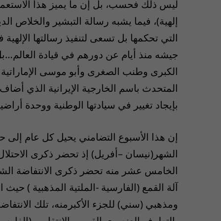
ليس ذلك فحسب، بل إن ما يميز هذا الاستعمار
إلهية)، فيما يشبه رسالة التبشير والخلاص الدي
التي تحكمها بل تسعى لتنفيذ رسالتها الإلهية 
جيشه منذ أيام عن دورهم في قيادة العالم…بل
الكبرى وطنب الصغرى وأبو موسى الإماراتية هي
المتحدث باسم الخارجية الإيرانية الذي أضاف “
بإيجاد تغيير في سيادتها الوطنية ووحدة أراضيه
آلة القمع (الفارسية -الملتية المذهبية ) حي
ومذهبي (سني) للجزء الأكبرمنه، تلك الانتفاضة
بالتطرف العنصري القومي الانتقامي (الفارسي