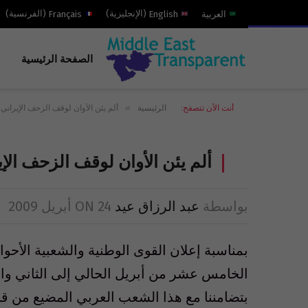
العربية
English
(
الإنجليزية
)
Français
(
الفرنسية
)
الصفحة الرئيسية
»
أنت الآن تتصفح:
الرئيسية
ألم يئن الأوان لوقف الزحف الإيراني
ألم يئن الأوان لوقف الزحف الإ
بواسطة
عبد الرزاق عيد
24 أبريل 2009
ON
بمناسبة إعلان القوى الوطنية والشعبية الأح
الخامس عشر من أبريل الحالي إلى الثاني والع
بتضامننا مع هذا الشعب العربي المضيع من ق