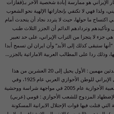
 الإيراني هو ممارسة إبادة شخصية الآخر بـ(قفازات
ني، ولذا فهي لا تكتفي بإنجازاتها الإلهية نحو الشعوب
في اكتساح ما حولها، حيث لا يتردد نجاد أن يتحدث أمام
 وتأكيدهم وتردادهم الدائم أن الجزر الثلاث طنب
 جزء لا يتجزا من التراب الإيراني، على حد تعبير
أنها ستبقى كذلك إلى الأبد” وأن ايران لن تسمح أبدا
ا، وذلك ردا على المطالب العربية الاماراتية بالجزر…
إن هذا الأسبوع التضامني يحيل كل عام إلى حدثين مهمين : الأول يحيل إلى 20 العشرين من هذا
الشهر(نيسان –أفريل) إذ تحضر ذكرى الاحتلال الإيراني للوطن الأحوازي العربي عام 1925، وفي
الخامس عشر منه تحضر ذكرى الانتفاضة الشعبية الأحوازية عام 2005 في مواجهة شراسة ووحشية
ث الإضطهاد المزدوج للشعب الأحوازي : قومي (عربي)
 التي قتلت فيها قوات الإحتلال الايرانية المسكونة
) والمذهبي (الشيعي) الانفصالي الانشقاقي إسلاميا،