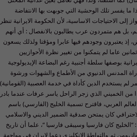
ا ما يفسر تلك الوحشية التي جوبهت بها الانتفاضة
20، ولهذا تفتقر الأحواز إلى الاحتياجات الاساسية، لأن الحكومة الايرانية تنظر
، بل هم متمردون عرب يطالبون بالانفصال : أي أنهم
، إذ يعتبرون وجودهم فيها عابرا ومؤقتا ولذلك يسعون
مانين عاما لم يتمكنوا من تغيير نظرة الأحوازيين
رانية بوصفها سلطة أجنبية رغم البضاعة الإيديولوجية
اراة المدنس الدنيوي من الأطماع والشهوات ورشوة
ر لم يستخدم الدين كأداة في خدمة العصبية (القومانية)
ا من الخميني الذي زجر الراحل ياسر عرفات عندما بادر
لعالم العربي، فاقترح تسمية الخليج (الفارسي) باسم
حترافي كان يمتحن صدقية الضمير الديني والاسلامي
“الخليج كان فارسيا وسيبقى فارسيا “، علما أن تاريخ
حواز،ومن ثم والتواطؤ الانكليزي دعما لإيران في مواجهة