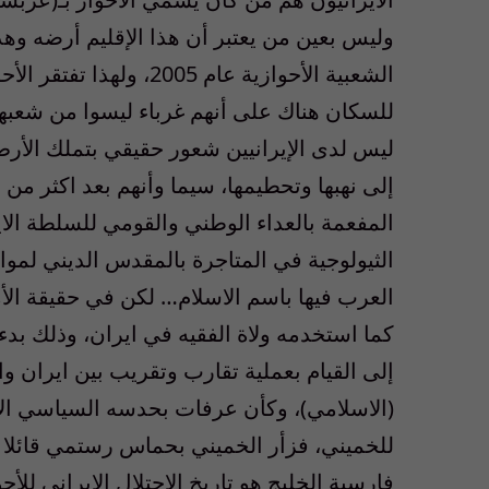
وليس بعين من يعتبر أن هذا الإقليم أرضه وهذ
الشعبية الأحوازية عام 05
للسكان هناك على أنهم غرباء ليسوا من شعبهم
ليس لدى الإيرانيين شعور حقيقي بتملك الأرض
إلى نهبها وتحطيمها، سيما وأنهم بعد اكثر من ث
المفعمة بالعداء الوطني والقومي للسلطة الاي
الثيولوجية في المتاجرة بالمقدس الديني لمو
العرب فيها باسم الاسلام… لكن في حقيقة الأم
كما استخدمه ولاة الفقيه في ايران، وذلك بدء
إلى القيام بعملية تقارب وتقريب بين ايران وا
(الاسلامي)، وكأن عرفات بحدسه السياسي الا
للخميني، فزأر الخميني بحماس رستمي قائلا : 
فارسية الخليج هو تاريخ الاحتلال الايراني للأ