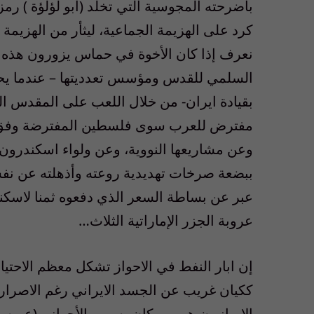
بأضرحته المجوسية التي تخلد (أبو لؤلؤة ) رم
كرد على الهزيمة الجماعية، ليثأر من الهزيمة 
نعرف إذا كان الأخوة في حماس يزورون هذه ال
السلمي للقدس ومؤسس تعدديتها – عندما يح
بقيادة ايران- من خلال اللعب على المقدس 
مفترض للعرب سوى فلسطين المفترضة وفق ال
وعن مشاريعها النووية، وعن ولواء اسكندرون ا
ببضعة صرخات تهديدية روعته وأذهلته عن نفسه
عبر عن بساطة السعر الذي دفعوه ثمنا لاسك
عروبة الجزر الإماراتية الثلاث…
إن ابار النفط في الاحواز تشكل معظم الاحتيا
ككيان غريب عن الجسد الايراني رغم الاصرار ا
الايرانيون هم من كان يسمي الأحواز بـ(عربست