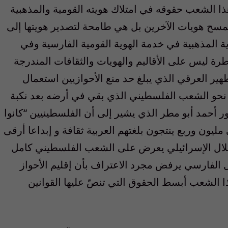
 الشعب حقوقه في امتلاك هويته القومية والمذهبية
 بمسح هويات الآخرين بل هي طامحة لتصدير هويتها إلى
ة المذهبية في خدمة الهوية القومية الفارسية وفي
طرة ليس على الأقاليم والهويات والثقافات المندرجة
ير العرقي الذي يبلغ حد منع الأحوازيين استعمال
يل نحو الشعب الفلسطيني الذي بقي في أرضه بعد نكبة
تور أحمد أبو مطر الذي يشير إلى أن الفلسطينيين “كانوا
 مليون وربع ينتجون بلغتهم العربية ثقافة و إبداعا أرقى
احتلال الإسرائيلي يعرض على الشعب الفلسطيني كامل
لال الفارسي يرفض مجرد الاعتراف بأن إقليم الأحواز
، ويرفض إعطاء هذا الشعب أبسط الحقوق التي تنصّ عليها القوانين