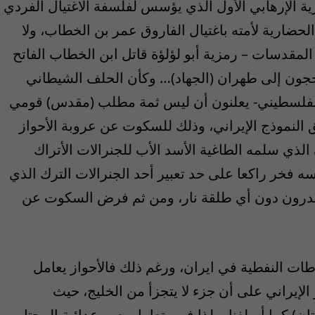
زية الإرهابي الأول الذي يؤسس لفلسفة الاغتيال الفردي
الحضارية لأمته باغتيال الفاروق عمر بن الخطاب، ولا
مقدسات – رمزية أبو لؤلؤة قاتل ابن الخطاب الفاتح
جون إلى طهران (الجهاد)… وكأن الحلف الشيطاني
الفلسطيني- يعلنون أن ليس ثمة مطلب (مقدس) قومي
نموذج الإيراني، وذلك للسكوت عن عروبة الأحواز
لذي سلمه الطاغية الأسد الأب للجنرالات الأتراك
 فخر راكعا على حد تعبير أحد الجنرالات الترك الذي
ندرون دون أي طلقة نار، ومن ثم فرض السكوت عن
طات النفطية في ايران، ورغم ذلك فالأحواز يعامل
لإيراني على أن جزء لا يتجزأ من الخليج، حيث
ان) كما أسلفنا، ولذا فهي تعامل بعين عدائية المحتل