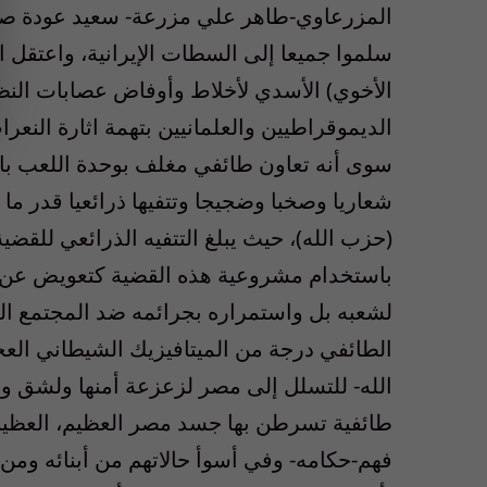
المزرعاوي-طاهر علي مزرعة- سعيد عودة صا
سلموا جميعا إلى السطات الإيرانية، واعتقل 
الأخوي) الأسدي لأخلاط وأوفاض عصابات النظا
الديموقراطيين والعلمانيين بتهمة اثارة النعر
سوى أنه تعاون طائفي مغلف بوحدة اللعب با
شعاريا وصخبا وضجيجا وتتفيها ذرائعيا قدر ما
(حزب الله)، حيث يبلغ التتفيه الذرائعي للق
باستخدام مشروعية هذه القضية كتعويض عن ل
لشعبه بل واستمراره بجرائمه ضد المجتمع ال
الطائفي درجة من الميتافيزيك الشيطاني الع
الله- للتسلل إلى مصر لزعزعة أمنها ولشق وحد
طائفية تسرطن بها جسد مصر العظيم، العظيم
فهم-حكامه- وفي أسوأ حالاتهم من أبنائه ومن 