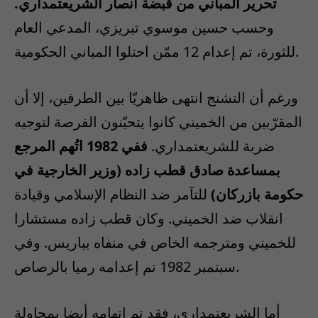
تحرير المباني من قبضة أنصار الشريعتمداري.
وحسب حسين موسوي تبريزي، المدعي العام
للثورة، تم إعدام 12 ممّن احتلوا المباني الحكومية.
ورغم أن التشنج انتهى ظاهريّا بين الطرفين، إلا أن
المقرّبين من الخميني كانوا يتحيّنون الفرصة لتوجيه
ضربة للشريعتمداري.
ففي 1982 اتُهم المرجع
بمساعدة صادق قطب زاده (وزير الخارجية في
حكومة بازركان)
للتآمر ضد النظام الإسلامي وقيادة
انقلاب ضد الخميني. وكان قطب زاده مستشارا
للخميني ومترجمه الخاص في منفاه بباريس. وفي
سبتمبر 1982 تم إعدامه رميا بالرصاص.
أما الشريعتمداري، فقد تم اتهامه أيضا بمحاولة