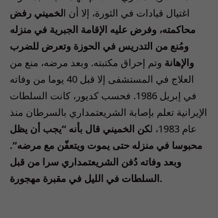
اغتيال قيادات في الثورة، إلا أن ا
لخميني رفض
محاكمته، وفرض عليه الإقامة الجبرية في منزله
ومُنع من التدريس في الحوزة وتعرض للضرب
والإهانة
وتم إحراق مكتبته. وبعد مرضه، منع من
العلاج في المستشفى إلا قبل 40 يوما من وفاته
في إبريل 1986. فحسب كديور، كانت السلطات
الإيرانية تعلم بإصابة الشريعتمداري بالسرطان منذ
عام 1983، ل
كن الخميني قال بأنه “يجب أن يظل
محبوسا في منزله حتى يموت ويتعفّن مع مرضه”.
وبعد وفاته دُفن الشريعتمداري سرا من قبل
السلطات في الليل في مقبرة مهجورة.