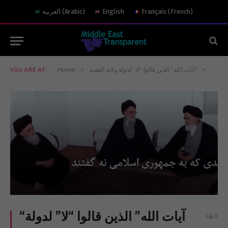
)
French
(
Français
English
)
Arabic
(
العربية
»
»
 اليوم
“آيات الله” الذين قالوا “لا” لدولة ولاية الفقيه
Home
YOU ARE AT:
“آيات الله” الذين قالوا “لا” لدولة
0