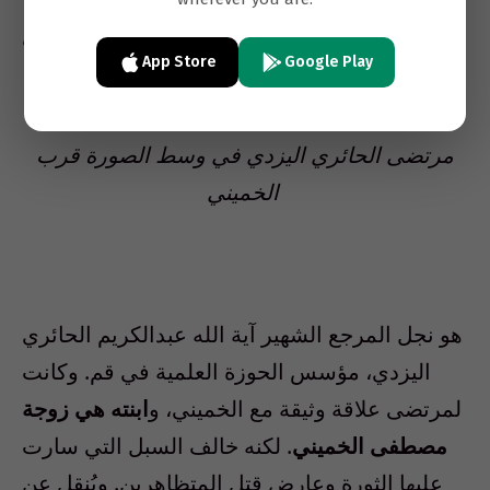
مرتضى الحائري اليزدي
App Store
Google Play
مرتضى الحائري اليزدي في وسط الصورة قرب
الخميني
هو نجل المرجع الشهير آية الله عبدالكريم الحائري
اليزدي، مؤسس الحوزة العلمية في قم. وكانت
لمرتضى علاقة وثيقة مع الخميني، و
ابنته هي زوجة
مصطفى الخميني
. لكنه خالف السبل التي سارت
عليها الثورة وعارض قتل المتظاهرين. ويُنقل عن