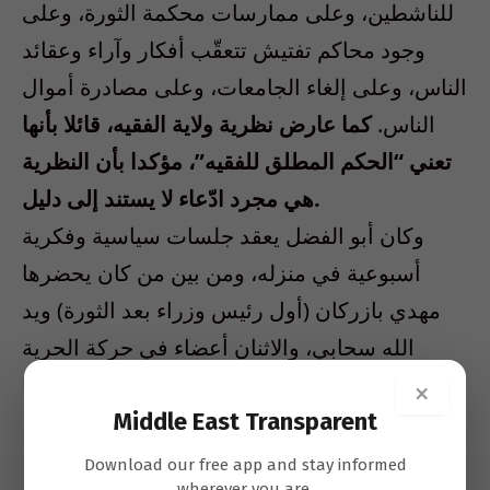
للناشطين، وعلى ممارسات محكمة الثورة، وعلى
وجود محاكم تفتيش تتعقّب أفكار وآراء وعقائد
الناس، وعلى إلغاء الجامعات، وعلى مصادرة أموال
الناس.
كما عارض نظرية ولاية الفقيه، قائلا بأنها
تعني “الحكم المطلق للفقيه”، مؤكدا بأن النظرية
هي مجرد ادّعاء لا يستند إلى دليل.
وكان أبو الفضل يعقد جلسات سياسية وفكرية
أسبوعية في منزله، ومن بين من كان يحضرها
مهدي بازركان (أول رئيس وزراء بعد الثورة) ويد
الله سحابي، والاثنان أعضاء في حركة الحرية
(نهضت آزادي). توفى أبو الفضل عن 81 عاما.
×
Middle East Transparent
Download our free app and stay informed
wherever you are.