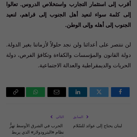
أقرب إلى استثمار التجارب واستخلاص الدروس. تعالوا
إلى كلمة سواء لنعيد أهل الجنوب إلى قراهم، لنعيد
الجنوب إلى أهله وإلى الوطن.
لن ننتصر على أعدائنا ولن نجد حلولاً لأزماتنا بغير الدولة.
دولة القانون والمؤسسات والكفاءة وتكافؤ الفرص، دولة
الحريات والديمقراطية والعدالة الاجتماعية.
فيسبوك
تويتر
لينكدإن
البريد
واتساب
Copy
الإلكتروني
Link
السابق
التالي
لبنان يحتاج إلى عوائد للسّلام
الحرب في الشرق الأوسط تهزُّ
نظام «البترودولار» الذي يربط