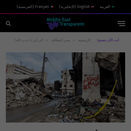
العربية
English
(
الإنجليزية
)
Français
(
الفرنسية
)
»
»
أنت الآن تتصفح:
الرئيسية
منبر الشفّاف
إلى أين يا حزب الله؟