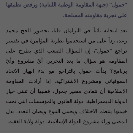
“جمول” (جبهة المقاومة الوطنية اللبنانية) ورفض تطبيقها
على تجربة مقاومته المسلحة.
بعد انتخابه نائباً في البرلمان قلنا، بحضور الحج محمد
رعد، رداً على من استخدموا نظرية المؤامرة في تفسير
تراجع “جمول”، إن السؤال الصعب الذي يطرح على
المقاومة هو سؤال ما بعد التحرير، أيّ مشروع وأيّ
برنامج؟ بدأت جمول بالتراجع مع بدء انهيار الاتحاد
السوفياتي ومشروع الاشتراكية. إذا أرادت المقاومة
الإسلامية أن تتفادى مصير جمول، فعليها أن تتبنى خيار
الدولة الديمقراطية، دولة القانون والمؤسسات التي تحت
خيمتها ينتظم الاختلاف ويحمى التنوع ويصان التعدد، بدل
المضي وراء مشروع الدولة الإسلامية، دولة ولاية الفقيه.