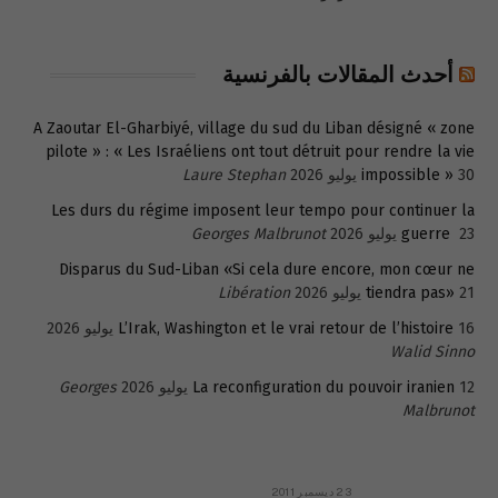
أحدث المقالات بالفرنسية
A Zaoutar El-Gharbiyé, village du sud du Liban désigné « zone
pilote » : « Les Israéliens ont tout détruit pour rendre la vie
30 يوليو 2026
impossible »
Laure Stephan
Les durs du régime imposent leur tempo pour continuer la
23 يوليو 2026
guerre
Georges Malbrunot
Disparus du Sud-Liban «Si cela dure encore, mon cœur ne
21 يوليو 2026
tiendra pas»
Libération
16 يوليو 2026
L’Irak, Washington et le vrai retour de l’histoire
Walid Sinno
12 يوليو 2026
La reconfiguration du pouvoir iranien
Georges
Malbrunot
23 ديسمبر 2011