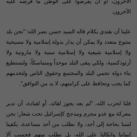
الآخرون، أو أن يفرضوا على الوطن ما فرضه عليه
الآخرون.
علينا أن نقتدي بكلام قاله السيد حسن نصر الله: “نحن بلد
متنوع متعدد ولا يمكن أن يدار بدولة إسلامية ولا مسيحية
ولا إسلامية شيعية ولا إسلامية سنية ولا مارونية ولا
أرثوذكسية، ولكي يبقى البلد موحداً ومتماسكاً، ولنستطيع
بناء دولة تحمي البلد والمجتمع وحقوق الناس ولتخدمهم
كما يجب وتحافظ على كرامتهم، لا بد من التوافق”.
قلنا لحزب الله، “لم يعد يجوز لقائد، أو لقيادة، أن تدير
معركة مع عدو مجرم ومدجج كإسرائيل تحت شعار: نحن
لسنا بحاجة إلى أحد، ولا نطلب من أحد مساعدة، يكفينا
إيماننا واتكالنا على الله، بل نطلب منهم فحسب ألا