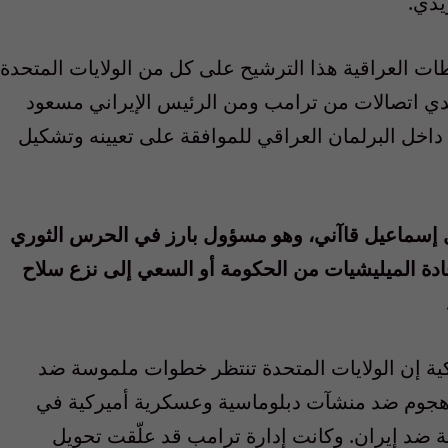
يدي.
ت العراقية هذا الترشيح على كل من الولايات المتحدة
زيدي اتصالات من ترامب ومن الرئيس الإيراني مسعود
داخل البرلمان العراقي للموافقة على تعيينه وتشكيل
رال إسماعيل قاآني، وهو مسؤول بارز في الحرس الثوري
 قادة الميليشيات من الحكومة أو السعي إلى نزع سلاح
كية إن الولايات المتحدة تنتظر خطوات ملموسة ضد
ميليشيات، التي تتهمها واشنطن بتنفيذ 600 هجوم ضد منشآت دبلوماسية وعسكرية أميركية في
لية ضد إيران. وكانت إدارة ترامب قد علّقت تحويل