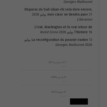
Georges Malbrunot
Disparus du Sud-Liban «Si cela dure encore,
21 يوليو 2026
mon cœur ne tiendra pas»
Libération
L’Irak, Washington et le vrai retour de
16 يوليو 2026
l’histoire
Walid Sinno
La reconfiguration du pouvoir iranien
12 يوليو
Georges Malbrunot
2026
23 ديسمبر 2011
عائلة المهندس طارق الربعة: أين دولة القانون والموسسات؟
8 مارس 2008
رسالة مفتوحة لقداسة البابا شنوده الثالث
19 يوليو 2023
إشكاليات التقويم الهجري، وهل يجدي هذا التقويم أيُ نفع؟