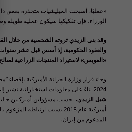
«عمليًا، أصبحت الميليشيات متجذرة بعمق داخل
الوزراء، فإن تفكيكها سيكون عملية طويلة وص
وقد بنى الزيدي ثروته الشخصية من خلال القط
والعقود الحكومية، إذ أسس قبل عشر سنوات
«العويس» لاستيراد المنتجات الزراعية لصالح و
وجاء قرار وزارة الخزانة الأميركية بإقصاء “م
2024 بناءً على معلومات استخباراتية تشير إلى احتمال وجود صلات بين المصرف وقائد ميليشيا يُدعى
شبل الزيد
ي، بحسب مسؤولين أميركيين حاليي
أميركية عام 2018 بسبب ارتباطه ا
المدعوم من إيران.