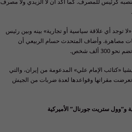
 حين استقال من منصبه كرئيس للمصرف. كما أكد أن لا الزيدي ولا مصرف
ا توجد أي علاقة سياسية أو تجارية» بينه وبين رئيس
لاقات مصاهرة. وأضاف المتحدث حسام الربيعي أن
3 ألف شخص.
يا «كتائب الإمام علي» المدعومة من إيران، والتي
قد تعرضت مقراتها وقواعدها لعدة ضربات من الجيش
ية و”وول ستريت جورنال” الأميركية