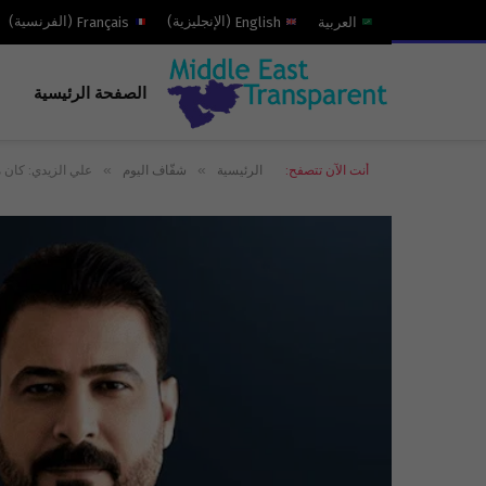
العربية
English
(
الإنجليزية
)
Français
(
الفرنسية
)
الصفحة الرئيسية
»
»
أنت الآن تتصفح:
الرئيسية
شفّاف اليوم
علي الزيدي: كان 