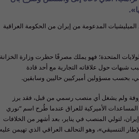
ا».
 الميليشيات المدعومة من إيران من الحكومة العراقية
ولايات المتحدة؛ فهو يملك مصرفًا حظرت وزارة الخزانة
ة عليه التعامل بالدولار عام 2024، بسبب شبهات حول علاقاته التجارية مع أحد قادة
ني، بحسب مسؤولين أميركيين حاليين وسابقين.
وفة ولم يشغل أي منصب رسمي من قبل، فقد برز
 المساعدات الأميركية للعراق عندما طُرح اسم “نوري
يران، لتولي المنصب في يناير، بعد أشهر من الخلافات
إطار التنسيقي»، وهو التحالف العراقي الذي تهيمن عليه