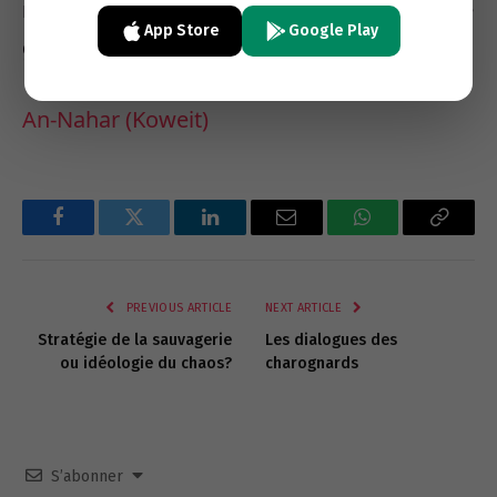
membres du Comité Olympique ainsi que le
App Store
Google Play
gouvernement fédéral suisse.
An-Nahar (Koweit)
Facebook
Twitter
LinkedIn
Email
WhatsApp
Copy
Link
PREVIOUS ARTICLE
NEXT ARTICLE
Stratégie de la sauvagerie
Les dialogues des
ou idéologie du chaos?
charognards
S’abonner