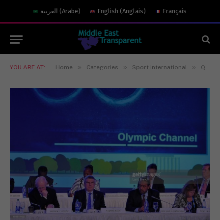
العربية
(
Arabe
)
English
(
Anglais
)
Français
»
»
»
YOU ARE AT:
Home
Categories
Sport international
Qui pourra les arrêter ?