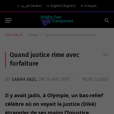
العربية
(
Arabe
)
English
(
Anglais
)
Français
»
YOU ARE AT:
Home
Quand justice rime avec forfaiture
Quand justice rime avec
0
forfaiture
BY
SARAH AKEL
ON
16 MAI 2015
NON CLASSÉ
Il y avait jadis, à Olympie, un bas-relief
célèbre où on voyait la justice (Dikè)
étrangler de ses mains l’Injustice