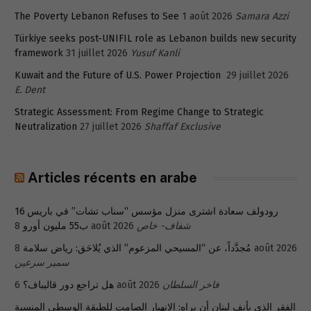
The Poverty Lebanon Refuses to See
1 août 2026
Samara Azzi
Türkiye seeks post-UNIFIL role as Lebanon builds new security
framework
31 juillet 2026
Yusuf Kanli
Kuwait and the Future of U.S. Power Projection
29 juillet 2026
E. Dent
Strategic Assessment: From Regime Change to Strategic
Neutralization
27 juillet 2026
Shaffaf Exclusive
Articles récents en arabe
رودولف سعادة اشترى منزل مؤسس “سناب تشات” في باريس 16
ب55 مليون أورو
8 août 2026
شفاف- خاص
مُجدَّداً، عن “المسيحي المزعوم” الذي يُلاحَق: رياض سلامة
8 août 2026
سمير سرعين
هل تراجع دور قاليباف؟
6 août 2026
فاخر السلطان
الفقر الذي يأنف لبنان أن يراه: الانهيار الصامت للطبقة الوسطى المنسية