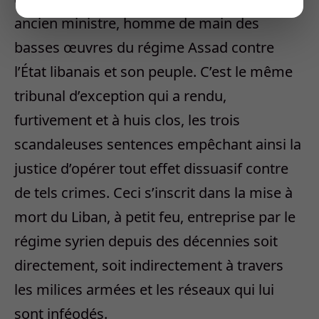
ancien ministre, homme de main des
basses œuvres du régime Assad contre
l’État libanais et son peuple. C’est le même
tribunal d’exception qui a rendu,
furtivement et à huis clos, les trois
scandaleuses sentences empêchant ainsi la
justice d’opérer tout effet dissuasif contre
de tels crimes. Ceci s’inscrit dans la mise à
mort du Liban, à petit feu, entreprise par le
régime syrien depuis des décennies soit
directement, soit indirectement à travers
les milices armées et les réseaux qui lui
sont inféodés.