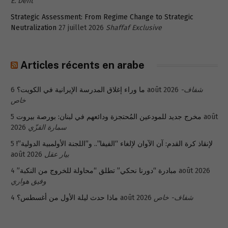
E. Dent
Strategic Assessment: From Regime Change to Strategic
Neutralization
27 juillet 2026
Shaffaf Exclusive
Articles récents en arabe
ما وراء إغلاق المدرسة الإيرانية في الكويت؟
6 août 2026
شفاف-
خاص
5 août
مخرج جديد للمودعين المُحتجزة ودائعهم في لبنان: بورصة بيروت
2026
سمارة القزّي
5
لإنقاذ كرة القدم: آن الآوان لإلغاء “الفيفا”.. و”اللجنة الأولمبية الدولية”!
août 2026
بيار عقل
مبادرة “دورنا نحكي” تطلق “محاولة للخروج من النكبة”
4 août 2026
وفيق هواري
ماذا حدث ليلة الأول من أغسطس؟
4 août 2026
شفاف- خاص