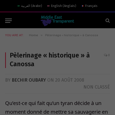
العربية
(
Arabe
)
English
(
Anglais
)
Français
»
YOU ARE AT:
Home
Pèlerinage « historique » à Canossa
Pèlerinage « historique » à
0
Canossa
BY
BECHIR OUBARY
ON
20 AOÛT 2008
NON CLASSÉ
Qu’est-ce qui fait qu’un tyran décide à un
moment donné de mettre sa sauvagerie en