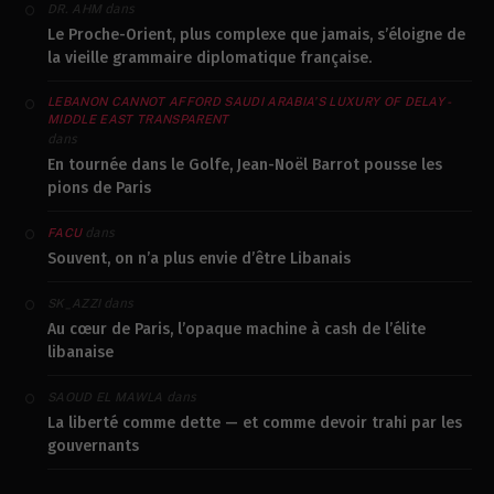
dans
DR. AHM
Le Proche-Orient, plus complexe que jamais, s’éloigne de
la vieille grammaire diplomatique française.
LEBANON CANNOT AFFORD SAUDI ARABIA’S LUXURY OF DELAY -
MIDDLE EAST TRANSPARENT
dans
En tournée dans le Golfe, Jean-Noël Barrot pousse les
pions de Paris
dans
FACU
Souvent, on n’a plus envie d’être Libanais
dans
SK_AZZI
Au cœur de Paris, l’opaque machine à cash de l’élite
libanaise
dans
SAOUD EL MAWLA
La liberté comme dette — et comme devoir trahi par les
gouvernants