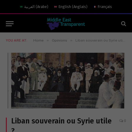
العربية
(
Arabe
)
English
(
Anglais
)
Français
»
»
YOU ARE AT:
Home
Opinions
Liban souverain ou Syrie utile ?
Liban souverain ou Syrie utile
0
?