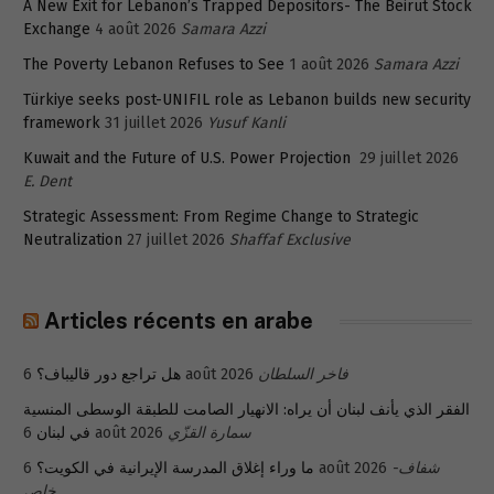
A New Exit for Lebanon’s Trapped Depositors- The Beirut Stock
Exchange
4 août 2026
Samara Azzi
The Poverty Lebanon Refuses to See
1 août 2026
Samara Azzi
Türkiye seeks post-UNIFIL role as Lebanon builds new security
framework
31 juillet 2026
Yusuf Kanli
Kuwait and the Future of U.S. Power Projection
29 juillet 2026
E. Dent
Strategic Assessment: From Regime Change to Strategic
Neutralization
27 juillet 2026
Shaffaf Exclusive
Articles récents en arabe
هل تراجع دور قاليباف؟
6 août 2026
فاخر السلطان
الفقر الذي يأنف لبنان أن يراه: الانهيار الصامت للطبقة الوسطى المنسية
في لبنان
6 août 2026
سمارة القزّي
ما وراء إغلاق المدرسة الإيرانية في الكويت؟
6 août 2026
شفاف-
خاص