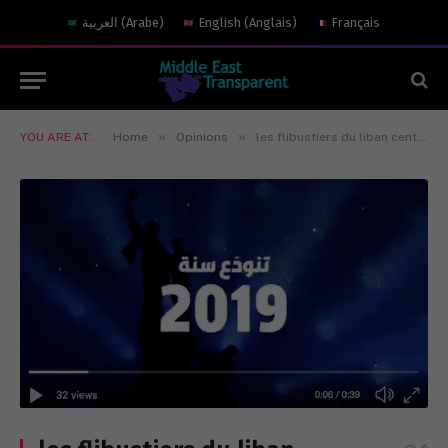
العربية
(
Arabe
)
English
(
Anglais
)
Français
»
»
YOU ARE AT:
Home
Opinions
les flibustiers du liban centenaire