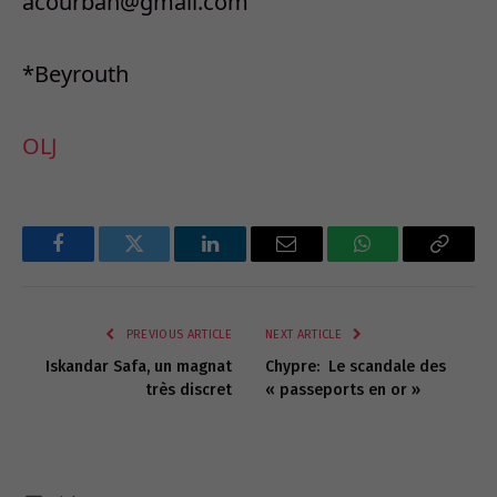
acourban@gmail.com
*Beyrouth
OLJ
Facebook
Twitter
LinkedIn
Email
WhatsApp
Copy
Link
PREVIOUS ARTICLE
NEXT ARTICLE
Iskandar Safa, un magnat
Chypre: Le scandale des
très discret
« passeports en or »