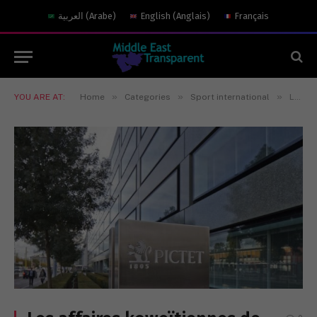
العربية
(
Arabe
)
English
(
Anglais
)
Français
»
»
»
YOU ARE AT:
Home
Categories
Sport international
Les affaires koweïtiennes de Mirabaud et de Pictet sous la loupe du Parquet fédéral