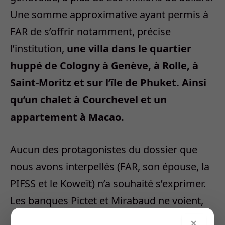
Une somme approximative ayant permis à
FAR de s’offrir notamment, précise
l’institution,
une villa dans le quartier
huppé de Cologny à Genève, à Rolle, à
Saint-Moritz et sur l’île de Phuket. Ainsi
qu’un chalet à Courchevel et un
appartement à Macao.
Aucun des protagonistes du dossier que
nous avons interpellés (FAR, son épouse, la
PIFSS et le Koweït) n’a souhaité s’exprimer.
Les banques Pictet et Mirabaud ne voient,
elles, «pas de motifs de faire des
×