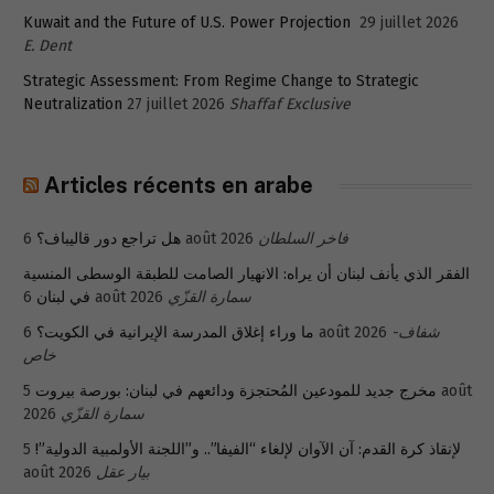
Kuwait and the Future of U.S. Power Projection
29 juillet 2026
E. Dent
Strategic Assessment: From Regime Change to Strategic
Neutralization
27 juillet 2026
Shaffaf Exclusive
Articles récents en arabe
هل تراجع دور قاليباف؟
6 août 2026
فاخر السلطان
الفقر الذي يأنف لبنان أن يراه: الانهيار الصامت للطبقة الوسطى المنسية
في لبنان
6 août 2026
سمارة القزّي
ما وراء إغلاق المدرسة الإيرانية في الكويت؟
6 août 2026
شفاف-
خاص
5 août
مخرج جديد للمودعين المُحتجزة ودائعهم في لبنان: بورصة بيروت
2026
سمارة القزّي
5
لإنقاذ كرة القدم: آن الآوان لإلغاء “الفيفا”.. و”اللجنة الأولمبية الدولية”!
août 2026
بيار عقل