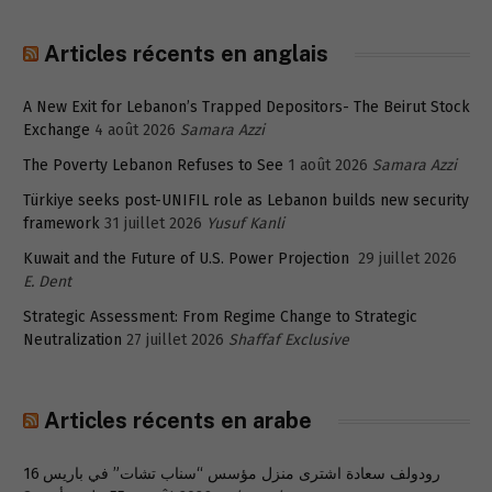
Articles récents en anglais
A New Exit for Lebanon’s Trapped Depositors- The Beirut Stock
Exchange
4 août 2026
Samara Azzi
The Poverty Lebanon Refuses to See
1 août 2026
Samara Azzi
Türkiye seeks post-UNIFIL role as Lebanon builds new security
framework
31 juillet 2026
Yusuf Kanli
Kuwait and the Future of U.S. Power Projection
29 juillet 2026
E. Dent
Strategic Assessment: From Regime Change to Strategic
Neutralization
27 juillet 2026
Shaffaf Exclusive
Articles récents en arabe
رودولف سعادة اشترى منزل مؤسس “سناب تشات” في باريس 16