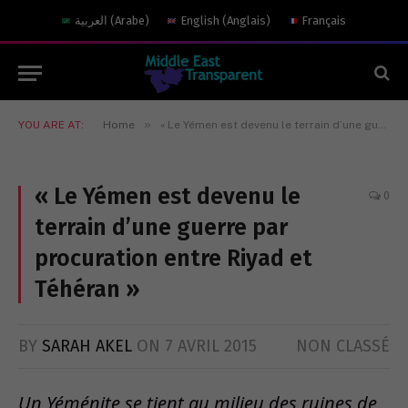
العربية
(
Arabe
)
English
(
Anglais
)
Français
»
YOU ARE AT:
Home
« Le Yémen est devenu le terrain d’une guerre par procuration entre Riyad et Téhéran »
« Le Yémen est devenu le
0
terrain d’une guerre par
procuration entre Riyad et
Téhéran »
BY
SARAH AKEL
ON
7 AVRIL 2015
NON CLASSÉ
Un Yéménite se tient au milieu des ruines de