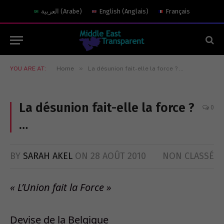
العربية
(
Arabe
)
English
(
Anglais
)
Français
»
YOU ARE AT:
Home
La désunion fait-elle la force ? …
La désunion fait-elle la force ?
0
…
BY
SARAH AKEL
ON
28 AOÛT 2010
NON CLASSÉ
« L’Union fait la Force »
Devise de la Belgique