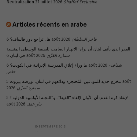
Neutralization
27 juillet 2026
Shaffaf Exclusive
Articles récents en arabe
هل تراجع دور قاليباف؟
6 août 2026
فاخر السلطان
الفقر الذي يأنف لبنان أن يراه: الانهيار الصامت للطبقة الوسطى المنسية
في لبنان
6 août 2026
سمارة القزّي
ما وراء إغلاق المدرسة الإيرانية في الكويت؟
6 août 2026
شفاف-
خاص
5 août
مخرج جديد للمودعين المُحتجزة ودائعهم في لبنان: بورصة بيروت
2026
سمارة القزّي
5
لإنقاذ كرة القدم: آن الآوان لإلغاء “الفيفا”.. و”اللجنة الأولمبية الدولية”!
août 2026
بيار عقل
19 SEPTEMBRE 2013
Réflexion sur la Syrie (à Mgr Dagens)