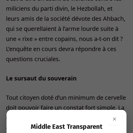
miliciens du parti divin, le Hezbollah, et
leurs amis de la société dévote des Ahbach,
qui se querellaient à l’arme lourde suite à
une « rixe » entre copains, nous a-t-on dit ?
L’enquête en cours devra répondre à ces
questions cruciales.
Le sursaut du souverain
Tout citoyen doté d’un minimum de cervelle
doit pouvoir faire un constat fort simple. La
décomposition avancée du Liban a pour
×
Middle East Transparent
cause principale l’existence d’armes