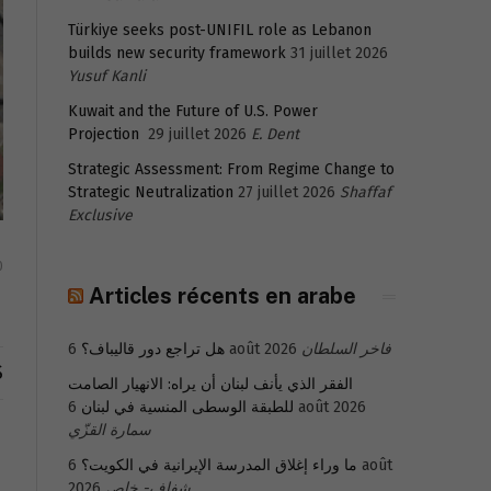
Türkiye seeks post-UNIFIL role as Lebanon
builds new security framework
31 juillet 2026
Yusuf Kanli
Kuwait and the Future of U.S. Power
Projection
29 juillet 2026
E. Dent
Strategic Assessment: From Regime Change to
Strategic Neutralization
27 juillet 2026
Shaffaf
Exclusive
0
Articles récents en arabe
هل تراجع دور قاليباف؟
6 août 2026
فاخر السلطان
S
الفقر الذي يأنف لبنان أن يراه: الانهيار الصامت
للطبقة الوسطى المنسية في لبنان
6 août 2026
سمارة القزّي
6 août
ما وراء إغلاق المدرسة الإيرانية في الكويت؟
2026
شفاف- خاص