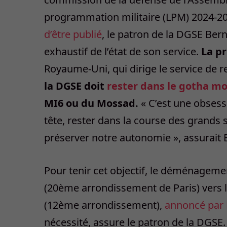
programmation militaire (LPM) 2024-20
d’être publié
, le patron de la DGSE Bern
exhaustif de l’état de son service.
La pr
Royaume-Uni, qui dirige le service de r
la DGSE doit
rester dans le gotha m
MI6 ou du Mossad.
« C’est une obses
tête, rester dans la course des grands 
préserver notre autonomie », assurait
Pour tenir cet objectif, le déménageme
(20è
me
arrondissement de Paris) vers 
(12è
me
arrondissement),
annonc
é par
nécessité, assure le patron de la DGSE. 