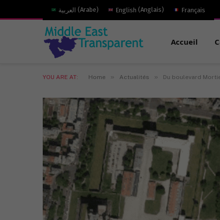
العربية
(
Arabe
)
English
(
Anglais
)
Français
Accueil
C
»
»
YOU ARE AT:
Home
Actualités
Du boulevard Mortie