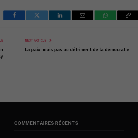
Facebook
Twitter
LinkedIn
Email
WhatsApp
Cop
Lin
LE
NEXT ARTICLE
on
La paix, mais pas au détriment de la démocratie
ay
COMMENTAIRES RÉCENTS