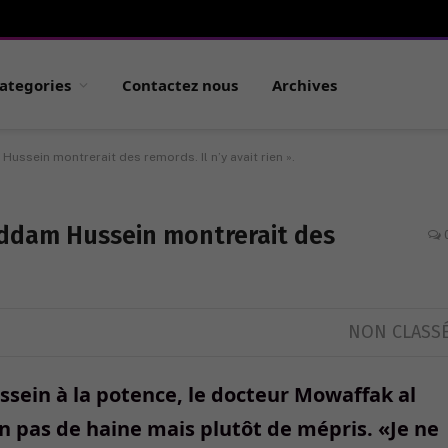
ategories
Contactez nous
Archives
Hussein montrerait des remords. Il n’y avait rien ».
Saddam Hussein montrerait des
NON CLASS
ein à la potence, le docteur Mowaffak al
on pas de haine mais plutôt de mépris. «Je ne