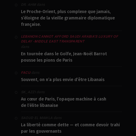
dans
DR. AHM
Le Proche-Orient, plus complexe que jamais,
s’éloigne de la vieille grammaire diplomatique
française.
LEBANON CANNOT AFFORD SAUDI ARABIA’S LUXURY OF
DELAY - MIDDLE EAST TRANSPARENT
dans
En tournée dans le Golfe, Jean-Noël Barrot
pousse les pions de Paris
dans
FACU
Souvent, on n’a plus envie d’être Libanais
dans
SK_AZZI
Au cœur de Paris, l’opaque machine à cash
de l’élite libanaise
dans
SAOUD EL MAWLA
La liberté comme dette — et comme devoir trahi
par les gouvernants