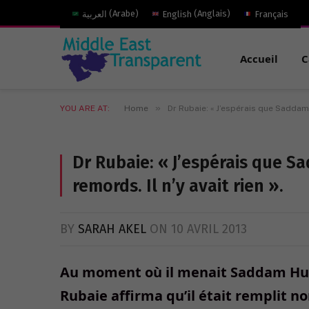
العربية
(
Arabe
)
English
(
Anglais
)
Français
Accueil
C
»
YOU ARE AT:
Home
Dr Rubaie: « J’espérais que Saddam 
Dr Rubaie: « J’espérais que 
remords. Il n’y avait rien ».
BY
SARAH AKEL
ON
10 AVRIL 2013
Au moment où il menait Saddam Huss
Rubaie affirma qu’il était remplit n