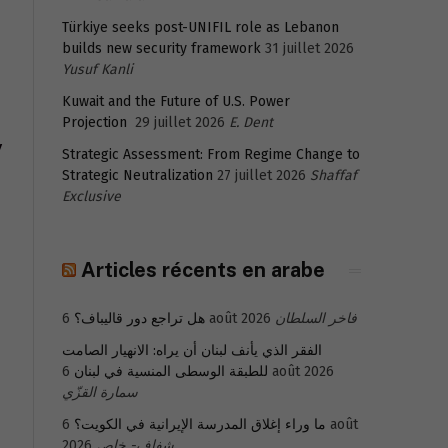
Türkiye seeks post-UNIFIL role as Lebanon
builds new security framework
31 juillet 2026
Yusuf Kanli
Kuwait and the Future of U.S. Power
Projection
29 juillet 2026
E. Dent
y
Strategic Assessment: From Regime Change to
Strategic Neutralization
27 juillet 2026
Shaffaf
Exclusive
Articles récents en arabe
هل تراجع دور قاليباف؟
6 août 2026
فاخر السلطان
الفقر الذي يأنف لبنان أن يراه: الانهيار الصامت
للطبقة الوسطى المنسية في لبنان
6 août 2026
سمارة القزّي
6 août
ما وراء إغلاق المدرسة الإيرانية في الكويت؟
2026
شفاف- خاص