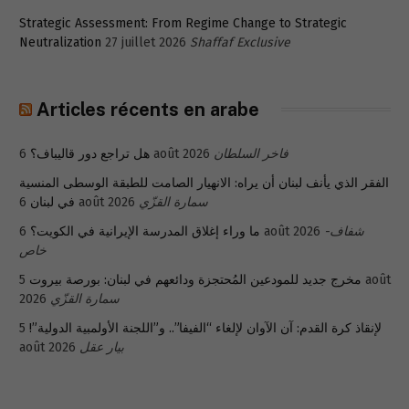
Strategic Assessment: From Regime Change to Strategic
Neutralization
27 juillet 2026
Shaffaf Exclusive
Articles récents en arabe
هل تراجع دور قاليباف؟
6 août 2026
فاخر السلطان
الفقر الذي يأنف لبنان أن يراه: الانهيار الصامت للطبقة الوسطى المنسية
في لبنان
6 août 2026
سمارة القزّي
ما وراء إغلاق المدرسة الإيرانية في الكويت؟
6 août 2026
شفاف-
خاص
5 août
مخرج جديد للمودعين المُحتجزة ودائعهم في لبنان: بورصة بيروت
2026
سمارة القزّي
5
لإنقاذ كرة القدم: آن الآوان لإلغاء “الفيفا”.. و”اللجنة الأولمبية الدولية”!
août 2026
بيار عقل