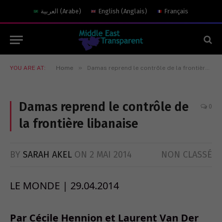
العربية
(
Arabe
)
English
(
Anglais
)
Français
»
YOU ARE AT:
Home
Damas reprend le contrôle de la frontière libanaise
Damas reprend le contrôle de
0
la frontière libanaise
BY
SARAH AKEL
ON
2 MAI 2014
NON CLASSÉ
LE MONDE | 29.04.2014
Par Cécile Hennion et Laurent Van Der