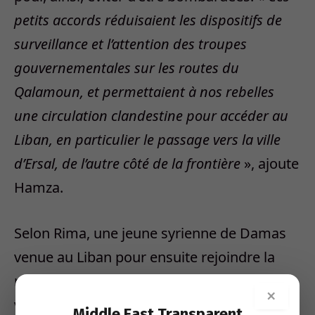
petits accords réduisaient les dispositifs de
surveillance et l’attention des troupes
gouvernementales sur les routes du
Qalamoun, et permettaient à nos rebelles
une circulation clandestine pour accéder au
Liban, en particulier le passage vers la ville
d’Ersal, de l’autre côté de la frontière
», ajoute
Hamza.
Selon Rima, une jeune syrienne de Damas
venue au Liban pour ensuite rejoindre la
rébellion à
Yabroud
, la bataille pour cette
×
ville a été entachée de«
trahisons dans les
Middle East Transparent