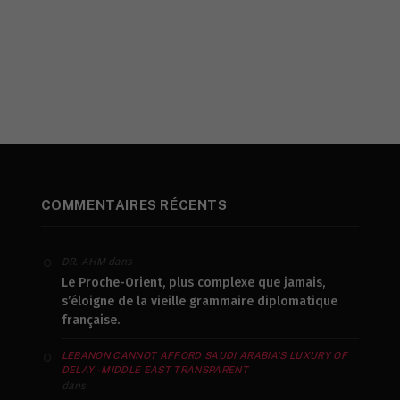
COMMENTAIRES RÉCENTS
dans
DR. AHM
Le Proche-Orient, plus complexe que jamais,
s’éloigne de la vieille grammaire diplomatique
française.
LEBANON CANNOT AFFORD SAUDI ARABIA’S LUXURY OF
DELAY - MIDDLE EAST TRANSPARENT
dans