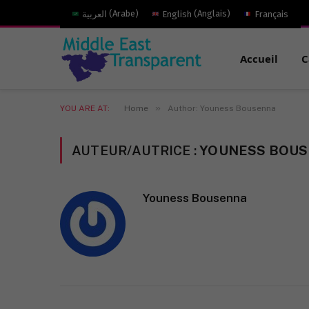
العربية
(
Arabe
)
English
(
Anglais
)
Français
Accueil
C
»
YOU ARE AT:
Home
Author: Youness Bousenna
AUTEUR/AUTRICE :
YOUNESS BOU
Youness Bousenna