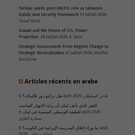
Türkiye seeks post-UNIFIL role as Lebanon
builds new security framework
31 juillet 2026
Yusuf Kanli
Kuwait and the Future of U.S. Power
Projection
29 juillet 2026
E. Dent
Strategic Assessment: From Regime Change to
Strategic Neutralization
27 juillet 2026
Shaffaf
Exclusive
Articles récents en arabe
هل تراجع دور قاليباف؟
6 août 2026
فاخر السلطان
الفقر الذي يأنف لبنان أن يراه: الانهيار الصامت
للطبقة الوسطى المنسية في لبنان
6 août 2026
سمارة القزّي
6 août
ما وراء إغلاق المدرسة الإيرانية في الكويت؟
2026
شفاف- خاص