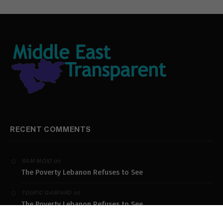
RECENT COMMENTS
on
SAM MOJO
The Poverty Lebanon Refuses to See
on
TOUFIC GASPARD
The Poverty Lebanon Refuses to See