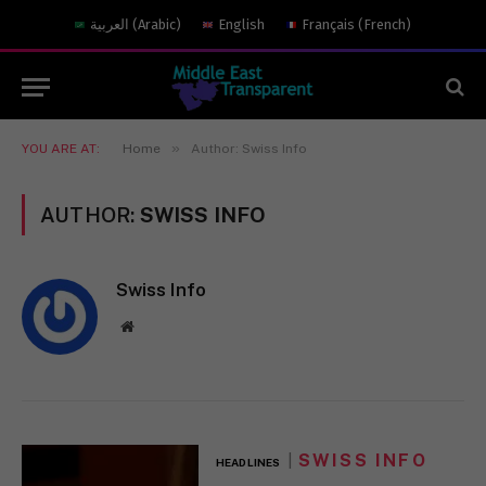
العربية
(
Arabic
)
English
Français
(
French
)
»
YOU ARE AT:
Home
Author: Swiss Info
AUTHOR:
SWISS INFO
Swiss Info
Website
SWISS INFO
HEADLINES