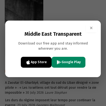
×
Middle East Transparent
Download our free app and stay informed
wherever you are.
App Store
Google Play
Recent post in french
A Zaoutar El-Gharbiyé, village du sud du Liban désigné « zone
pilote » : « Les Israéliens ont tout détruit pour rendre la vie
impossible »
30 July 2026
Laure Stephan
Les durs du régime imposent leur tempo pour continuer la
guerre
23 July 2026
Georges Malbrunot