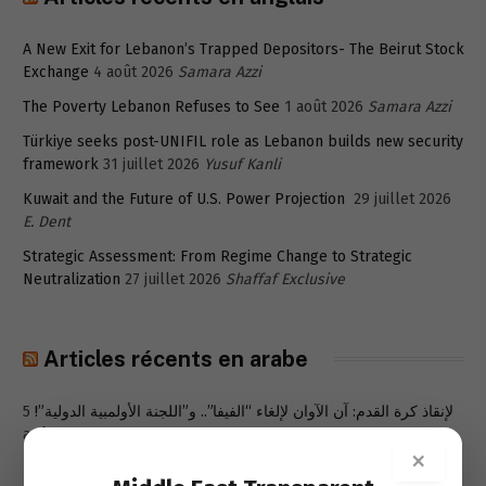
A New Exit for Lebanon’s Trapped Depositors- The Beirut Stock
Exchange
4 août 2026
Samara Azzi
The Poverty Lebanon Refuses to See
1 août 2026
Samara Azzi
Türkiye seeks post-UNIFIL role as Lebanon builds new security
framework
31 juillet 2026
Yusuf Kanli
Kuwait and the Future of U.S. Power Projection
29 juillet 2026
E. Dent
Strategic Assessment: From Regime Change to Strategic
Neutralization
27 juillet 2026
Shaffaf Exclusive
Articles récents en arabe
5
لإنقاذ كرة القدم: آن الآوان لإلغاء “الفيفا”.. و”اللجنة الأولمبية الدولية”!
août 2026
بيار عقل
×
مبادرة “دورنا نحكي” تطلق “محاولة للخروج من النكبة”
4 août 2026