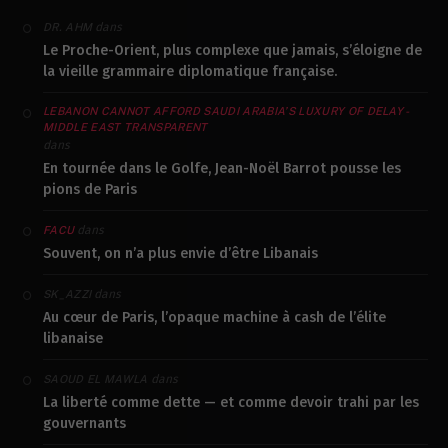
dans
DR. AHM
Le Proche-Orient, plus complexe que jamais, s’éloigne de
la vieille grammaire diplomatique française.
LEBANON CANNOT AFFORD SAUDI ARABIA’S LUXURY OF DELAY -
MIDDLE EAST TRANSPARENT
dans
En tournée dans le Golfe, Jean-Noël Barrot pousse les
pions de Paris
dans
FACU
Souvent, on n’a plus envie d’être Libanais
dans
SK_AZZI
Au cœur de Paris, l’opaque machine à cash de l’élite
libanaise
dans
SAOUD EL MAWLA
La liberté comme dette — et comme devoir trahi par les
gouvernants