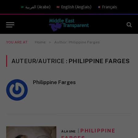
العربية
(
Arabe
)
English
(
Anglais
)
Français
»
YOU ARE AT:
Home
Author: Philippine Farges
AUTEUR/AUTRICE :
PHILIPPINE FARGES
Philippine Farges
PHILIPPINE
À LA UNE