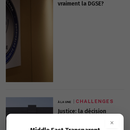
vraiment la DGSE?
CHALLENGES
À LA UNE
Justice: la décision
parisienne qui menace
×
les banques libanaises