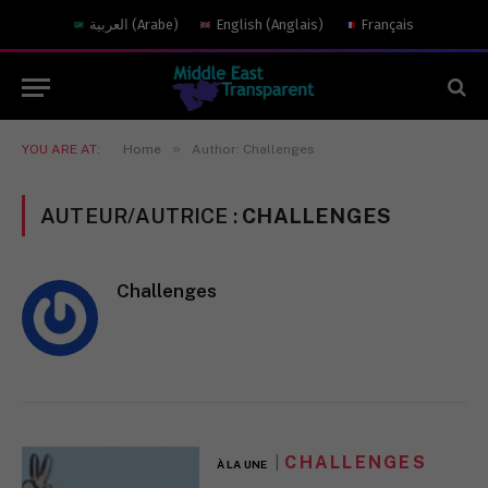
العربية
(
Arabe
)
English
(
Anglais
)
Français
»
YOU ARE AT:
Home
Author: Challenges
AUTEUR/AUTRICE :
CHALLENGES
Challenges
CHALLENGES
À LA UNE