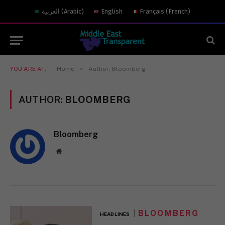
العربية
(
Arabic
)
English
Français
(
French
)
»
YOU ARE AT:
Home
Author: Bloomberg
AUTHOR:
BLOOMBERG
Bloomberg
Website
BLOOMBERG
HEADLINES