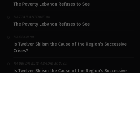
The Poverty Lebanon Refuses to See
on
KATTAR ANTOINE
The Poverty Lebanon Refuses to See
on
HASSAN
Is Twelver Shiism the Cause of the Region’s Successive
Crises?
on
RABBI DR ELIE ABADIE M.D.
Is Twelver Shiism the Cause of the Region’s Successive
Crises?
DONATE