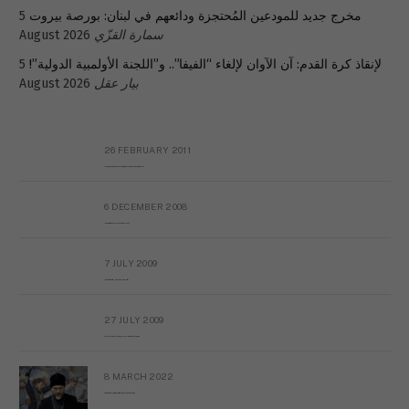
5
مخرج جديد للمودعين المُحتجزة ودائعهم في لبنان: بورصة بيروت
August 2026
سمارة القزّي
5
لإنقاذ كرة القدم: آن الآوان لإلغاء “الفيفا”.. و”اللجنة الأولمبية الدولية”!
August 2026
بيار عقل
26 FEBRUARY 2011
Metransparent Preliminary Black List of Qaddafi’s Financial Aides Outside Libya
6 DECEMBER 2008
Interview with Prof Hafiz Mohammad Saeed
7 JULY 2009
The messy state of the Hindu temples in Pakistan
27 JULY 2009
Sayed Mahmoud El Qemany Apeal to the World Conscience
8 MARCH 2022
Russian Orthodox priests call for immediate end to war in Ukraine