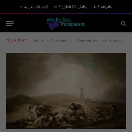
العربية
(
Arabe
)
English
(
Anglais
)
Français
»
»
YOU ARE AT:
Home
Opinions
41 ans après, il est temps de changer