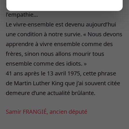
l’autre, comme la solidarité, l’entraide,
l’empathie…
Le vivre-ensemble est devenu aujourd’hui
une condition à notre survie. « Nous devons
apprendre à vivre ensemble comme des
frères, sinon nous allons mourir tous
ensemble comme des idiots. »
41 ans après le 13 avril 1975, cette phrase
de Martin Luther King que j’ai souvent citée
demeure d’une actualité brûlante.
Samir FRANGIÉ, ancien député