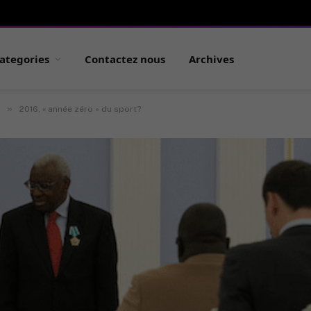
ategories
Contactez nous
Archives
»
2016, « année zéro » du sport?