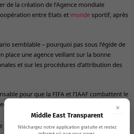
rer de la création de l’Agence mondiale
coopération entre Etats et
monde
sportif, après
rio semblable – pourquoi pas sous l’égide de
n place une agence veillant sur la bonne
nales et sur les procédures d’attribution des
ensable pour que la FIFA et l’IAAF combattent le
leurs cendres.
×
Middle East Transparent
Téléchargez notre application gratuite et restez
informé où que vous soyez.