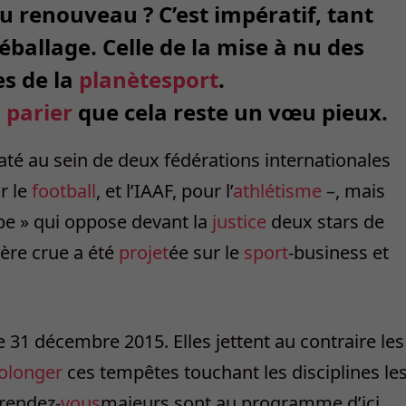
du renouveau ? C’est impératif, tant
éballage. Celle de la mise à nu des
es de la
planète
sport
.
à
parier
que cela reste un vœu pieux.
até au sein de deux fédérations internationales
r le
football
, et l’IAAF, pour l’
athlétisme
–, mais
pe » qui oppose devant la
justice
deux stars de
ière crue a été
projet
ée sur le
sport
-business et
e 31 décembre 2015. Elles jettent au contraire les
olonger
ces tempêtes touchant les disciplines le
rendez-
vous
majeurs sont au programme d’ici