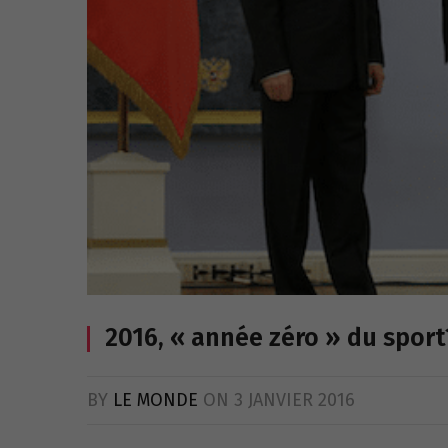
2016, « année zéro » du sport
BY
LE MONDE
ON
3 JANVIER 2016