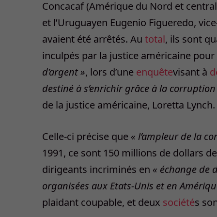
Concacaf (Amérique du Nord et centrale)
et l’Uruguayen Eugenio Figueredo, vice-
avaient été arrêtés. Au
total
, ils sont q
inculpés par la justice américaine pour
d’argent »
, lors d’une
enquête
visant à
d
destiné à s’enrichir grâce à la corruption
de la justice américaine, Loretta Lynch.
Celle-ci précise que
« l’ampleur de la c
1991, ce sont 150 millions de dollars d
dirigeants incriminés en
« échange de d
organisées aux Etats-Unis et en Amériq
plaidant coupable, et deux
société
s so