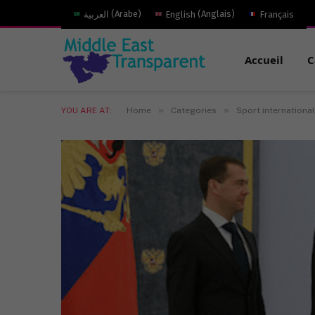
العربية
(
Arabe
)
English
(
Anglais
)
Français
Accueil
C
»
»
YOU ARE AT:
Home
Categories
Sport international