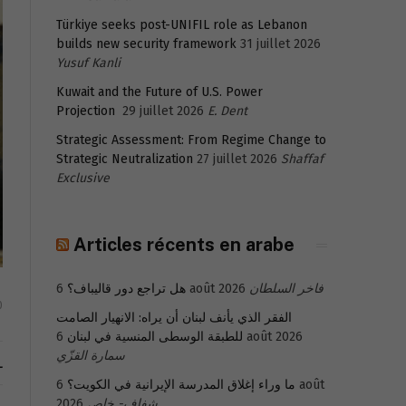
Türkiye seeks post-UNIFIL role as Lebanon
builds new security framework
31 juillet 2026
Yusuf Kanli
Kuwait and the Future of U.S. Power
Projection
29 juillet 2026
E. Dent
Strategic Assessment: From Regime Change to
Strategic Neutralization
27 juillet 2026
Shaffaf
Exclusive
Articles récents en arabe
هل تراجع دور قاليباف؟
6 août 2026
فاخر السلطان
0
الفقر الذي يأنف لبنان أن يراه: الانهيار الصامت
للطبقة الوسطى المنسية في لبنان
6 août 2026
سمارة القزّي
L
6 août
ما وراء إغلاق المدرسة الإيرانية في الكويت؟
2026
شفاف- خاص