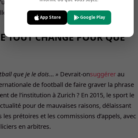
App Store
Google Play
QUE TOUT CHANGE POUR QUE
tball que je le dois
…
»
Devrait-on
suggérer
au
ernationale de football de faire graver la phrase
t de l’institution à Zurich ? En 2015, le sport le
’actualité pour de mauvaises raisons, délaissant
 les prétoires et les commissions d’appels, avec
iciers en arbitres.