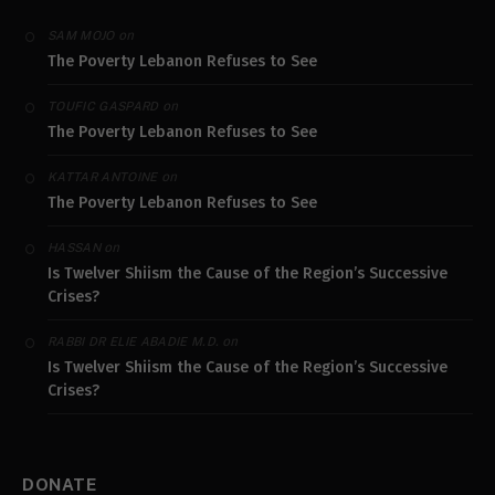
on
SAM MOJO
The Poverty Lebanon Refuses to See
on
TOUFIC GASPARD
The Poverty Lebanon Refuses to See
on
KATTAR ANTOINE
The Poverty Lebanon Refuses to See
on
HASSAN
Is Twelver Shiism the Cause of the Region’s Successive
Crises?
on
RABBI DR ELIE ABADIE M.D.
Is Twelver Shiism the Cause of the Region’s Successive
Crises?
DONATE