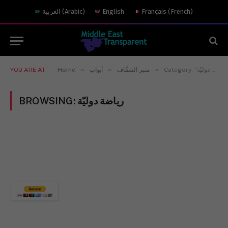
العربية
(
Arabic
)
English
Français
(
French
)
»
»
»
YOU ARE AT:
Home
أبواب
منبر الشفّاف
Category: "ة دوليّة
BROWSING:
رياضة دوليّة