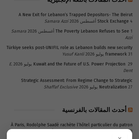
A New Exit for Lebanon’s Trapped Depositors- The Beirut
4 أغسطس 2026
Stock Exchange
Samara Azzi
1 أغسطس 2026
The Poverty Lebanon Refuses to See
Samara
Azzi
Türkiye seeks post-UNIFIL role as Lebanon builds new security
31 يوليو 2026
framework
Yusuf Kanli
29 يوليو 2026
Kuwait and the Future of U.S. Power Projection
E.
Dent
Strategic Assessment: From Regime Change to Strategic
27 يوليو 2026
Neutralization
Shaffaf Exclusive
أحدث المقالات بالفرنسية
À Paris, Rodolphe Saadé rachète l’hôtel particulier du patron
8 أغسطس 2026
de Snapchat pour 55 millions d’euros
Actu
×
Paris